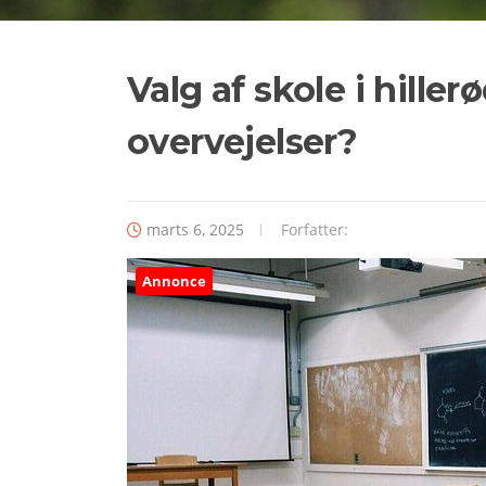
Valg af skole i hiller
overvejelser?
marts 6, 2025
Forfatter:
Annonce