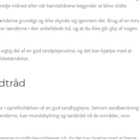
tredje måned eller når børstehårene begynder at blive slidte.
ste tænderne grundigt og ikke skynde sig igennem det. Brug af en tim
ter tænderne i den anbefalede tid, og at du ikke går glip af nogen
vigtig del af en god tandplejerutine, og det kan hjælpe med at
dsbetændelse.
dtråd
er i opretholdelsen af en god tandhygiejne. Selvom tandbørstning
ra tænderne, kan mundskylning og tandtråd nå de områder, som
kæmpe mundhuleproblemer på, da det kan hjælpe med at fjerne