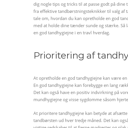
dig nogle tips og tricks til at passe godt på dine
fra effektive tandbørstningsteknikker til valg a
tale om, hvordan du kan opretholde en god tand
med at holde dine tænder sunde og stærke. Så læ
en god tandhygiejne i en travl hverdag.
Prioritering af tandh
At opretholde en god tandhygiejne kan være en ud
En god tandhygiejne kan forebygge en lang ræk
Det kan også have en positiv indvirkning på v
mundhygiejne og visse sygdomme såsom hjerte
At prioritere tandhygiejne kan betyde at afsætte 
tandbørsten ud hver tredje måned. Det kan også 
vigtige redskaber til at fjerne madrester og pl