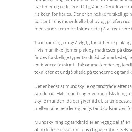
bakterier og reducere dårlig ånde. Derudover 
risikoen for karies. Der er en række forskellige
passer til ens individuelle behov og præferenc
mens andre er mere fokuserede på at reducere 
Tandtrådning er også vigtig for at fjerne plak 
Hvis man ikke fjerner plak og madrester på diss
findes forskellige typer tandtråd på markedet, 
en blødere tekstur til følsomme tænder og tandkø
teknik for at undgå skade på tænderne og tandk
Det er bedst at mundskylle og tandtråde efter t
tænderne. Hvis man bruger en mundskylning, er 
skylle munden, da det giver tid til, at tandpasta
mellem alle tænder og langs tandkødsranden for 
Mundskylning og tandtråd er en vigtig del af en om
at inkludere disse trin i ens daglige rutine. Selv