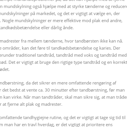
kan mundskylning også hjælpe med at styrke tænderne og reducer
 mundskylninger på markedet, og det er vigtigt at vælge en, der
er. Nogle mundskylninger er mere effektive mod plak end andre,
tandkødsbetændelse eller dårlig ånde.
og madrester fra mellem tænderne, hvor tandbørsten ikke kan nå.
e områder, kan det føre til tandkødsbetændelse og karies. Der
herunder traditionel tandtråd, tandtråd med voks og tandtråd med
d. Det er vigtigt at bruge den rigtige type tandtråd og en korrek
ødet.
andbørstning, da det sikrer en mere omfattende rengøring af
det bedst at vente ca. 30 minutter efter tandbørstning, før man
en kan virke. Når man tandtråder, skal man sikre sig, at man tråde
at fjerne alt plak og madrester.
fattende tandhygiejne rutine, og det er vigtigt at tage sig tid til
om man har en travl hverdag, er det vigtigt at prioritere ens