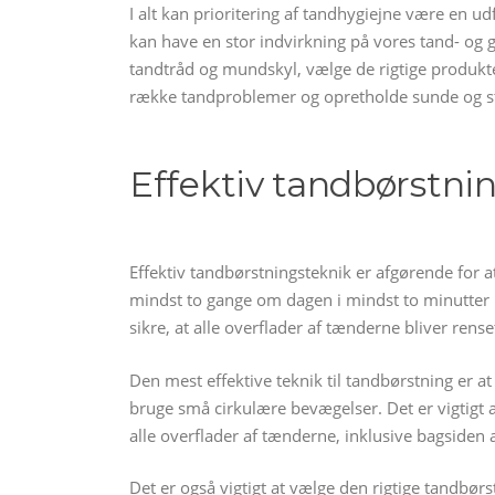
I alt kan prioritering af tandhygiejne være en udf
kan have en stor indvirkning på vores tand- og ge
tandtråd og mundskyl, vælge de rigtige produkt
række tandproblemer og opretholde sunde og s
Effektiv tandbørstni
Effektiv tandbørstningsteknik er afgørende for a
mindst to gange om dagen i mindst to minutter hv
sikre, at alle overflader af tænderne bliver rense
Den mest effektive teknik til tandbørstning er 
bruge små cirkulære bevægelser. Det er vigtigt 
alle overflader af tænderne, inklusive bagsiden
Det er også vigtigt at vælge den rigtige tandbør