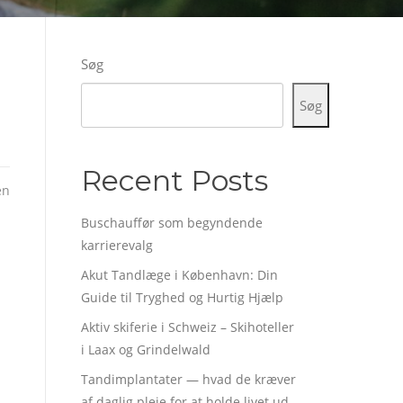
Søg
Søg
Recent Posts
en
Buschauffør som begyndende
karrierevalg
Akut Tandlæge i København: Din
Guide til Tryghed og Hurtig Hjælp
Aktiv skiferie i Schweiz – Skihoteller
i Laax og Grindelwald
Tandimplantater — hvad de kræver
af daglig pleje for at holde livet ud