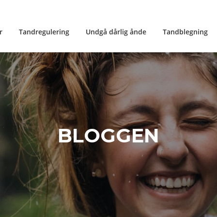
r
Tandregulering
Undgå dårlig ånde
Tandblegning
BLOGGEN