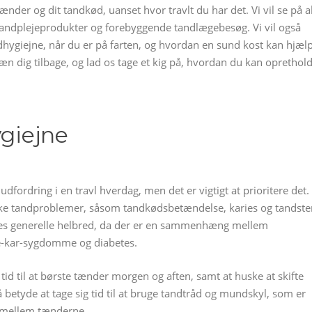
 tænder og dit tandkød, uanset hvor travlt du har det. Vi vil se på a
f tandplejeprodukter og forebyggende tandlægebesøg. Vi vil også
hygiejne, når du er på farten, og hvordan en sund kost kan hjæl
n dig tilbage, og lad os tage et kig på, hvordan du kan oprethol
ygiejne
fordring i en travl hverdag, men det er vigtigt at prioritere det.
ke tandproblemer, såsom tandkødsbetændelse, karies og tandste
ores generelle helbred, da der er en sammenhæng mellem
-kar-sygdomme og diabetes.
tid til at børste tænder morgen og aften, samt at huske at skifte
betyde at tage sig tid til at bruge tandtråd og mundskyl, som er
ak mellem tænderne.