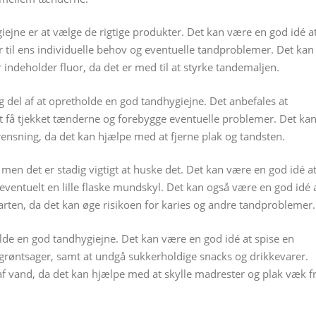
giejne er at vælge de rigtige produkter. Det kan være en god idé a
 til ens individuelle behov og eventuelle tandproblemer. Det kan
indeholder fluor, da det er med til at styrke tandemaljen.
 del af at opretholde en god tandhygiejne. Det anbefales at
 få tjekket tænderne og forebygge eventuelle problemer. Det ka
rensning, da det kan hjælpe med at fjerne plak og tandsten.
men det er stadig vigtigt at huske det. Det kan være en god idé a
ventuelt en lille flaske mundskyl. Det kan også være en god idé 
rten, da det kan øge risikoen for karies og andre tandproblemer.
holde en god tandhygiejne. Det kan være en god idé at spise en
g grøntsager, samt at undgå sukkerholdige snacks og drikkevarer.
f vand, da det kan hjælpe med at skylle madrester og plak væk f