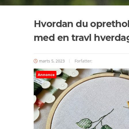
Hvordan du oprethol
med en travl hverda
marts 5, 2023
Forfatter:
Annonce