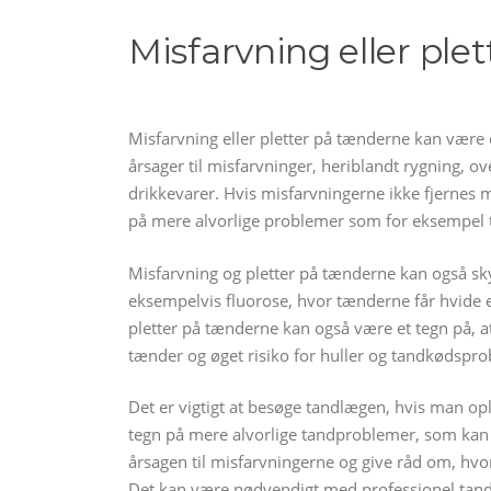
Misfarvning eller ple
Misfarvning eller pletter på tænderne kan være e
årsager til misfarvninger, heriblandt rygning, ove
drikkevarer. Hvis misfarvningerne ikke fjernes 
på mere alvorlige problemer som for eksempel 
Misfarvning og pletter på tænderne kan også sky
eksempelvis fluorose, hvor tænderne får hvide el
pletter på tænderne kan også være et tegn på, a
tænder og øget risiko for huller og tandkødspr
Det er vigtigt at besøge tandlægen, hvis man op
tegn på mere alvorlige tandproblemer, som kan 
årsagen til misfarvningerne og give råd om, hv
Det kan være nødvendigt med professionel tandre