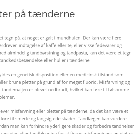
tter på tænderne
t tegn på, at noget er galt i mundhulen. Der kan være flere
rdreven indtagelse af kaffe eller te, eller visse fødevarer og
med almindelig tandbørstning og tandpasta, kan det være et tegn
tandkødsbetændelse eller huller i tænderne.
ldes en genetisk disposition eller en medicinsk tilstand som
ler brune pletter på grund af for meget fluorid. Misfarvning og
t tandemaljen er blevet nedbrudt, hvilket kan føre til følsomme
oblemer.
lever misfarvning eller pletter på tænderne, da det kan være et
føre til smerte og langsigtede skader. Tandlægen kan vurdere
ordan man kan forhindre yderligere skader og forbedre tandhelsen
nsning eller tandblegning for at fjerne misfarvninger og pletter