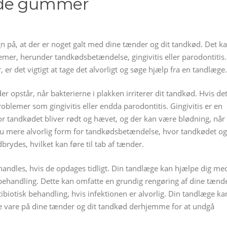
ede gummer
på, at der er noget galt med dine tænder og dit tandkød. Det k
mer, herunder tandkødsbetændelse, gingivitis eller parodontitis.
 det vigtigt at tage det alvorligt og søge hjælp fra en tandlæge.
r opstår, når bakterierne i plakken irriterer dit tandkød. Hvis de
roblemer som gingivitis eller endda parodontitis. Gingivitis er en
r tandkødet bliver rødt og hævet, og der kan være blødning, når
nu mere alvorlig form for tandkødsbetændelse, hvor tandkødet og
ydes, hvilket kan føre til tab af tænder.
ndles, hvis de opdages tidligt. Din tandlæge kan hjælpe dig me
 behandling. Dette kan omfatte en grundig rengøring af dine tænd
biotisk behandling, hvis infektionen er alvorlig. Din tandlæge ka
e vare på dine tænder og dit tandkød derhjemme for at undgå