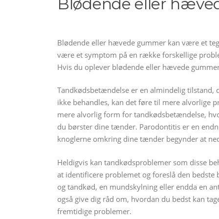
Blødende eller hæv
Blødende eller hævede gummer kan være et tegn 
være et symptom på en række forskellige proble
Hvis du oplever blødende eller hævede gummer, er
Tandkødsbetændelse er en almindelig tilstand, de
ikke behandles, kan det føre til mere alvorlige p
mere alvorlig form for tandkødsbetændelse, hvo
du børster dine tænder. Parodontitis er en end
knoglerne omkring dine tænder begynder at nedbr
Heldigvis kan tandkødsproblemer som disse beha
at identificere problemet og foreslå den bedste
og tandkød, en mundskylning eller endda en anti
også give dig råd om, hvordan du bedst kan tag
fremtidige problemer.