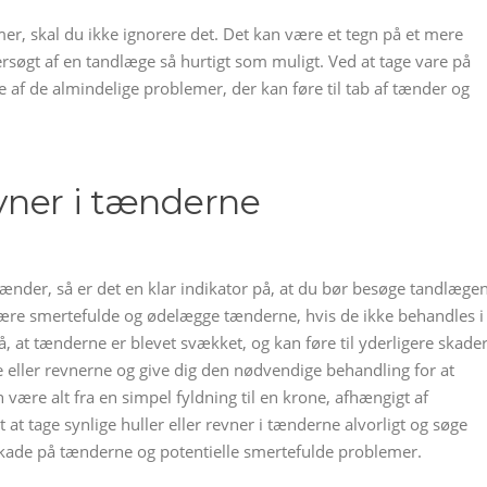
r, skal du ikke ignorere det. Det kan være et tegn på et mere
dersøgt af en tandlæge så hurtigt som muligt. Ved at tage vare på
af de almindelige problemer, der kan føre til tab af tænder og
evner i tænderne
 tænder, så er det en klar indikator på, at du bør besøge tandlægen
være smertefulde og ødelægge tænderne, hvis de ikke behandles i
, at tænderne er blevet svækket, og kan føre til yderligere skade
 eller revnerne og give dig den nødvendige behandling for at
være alt fra en simpel fyldning til en krone, afhængigt af
igt at tage synlige huller eller revner i tænderne alvorligt og søge
 skade på tænderne og potentielle smertefulde problemer.