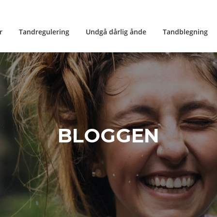
r
Tandregulering
Undgå dårlig ånde
Tandblegning
BLOGGEN