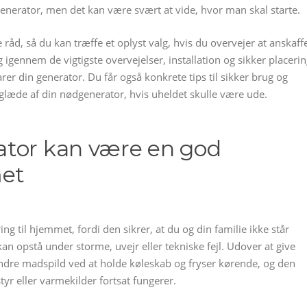
generator, men det kan være svært at vide, hvor man skal starte.
 råd, så du kan træffe et oplyst valg, hvis du overvejer at anskaff
 igennem de vigtigste overvejelser, installation og sikker placerin
r din generator. Du får også konkrete tips til sikker brug og
å glæde af din nødgenerator, hvis uheldet skulle være ude.
ator kan være en god
met
g til hjemmet, fordi den sikrer, at du og din familie ikke står
an opstå under storme, uvejr eller tekniske fejl. Udover at give
ndre madspild ved at holde køleskab og fryser kørende, og den
tyr eller varmekilder fortsat fungerer.