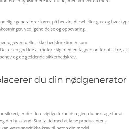
ationære er typisk mere kraftfulde, men kræver en mere
delige generatorer kører på benzin, diesel eller gas, og hver typ
omkostninger, vedligeholdelse og opbevaring.
erhed og eventuelle sikkerhedsfunktioner som
Det er en god idé at rådføre sig med en fagperson for at sikre, at
 behov og de gældende sikkerhedskrav.
placerer du din nødgenerator
 sikkert, er der flere vigtige forholdsregler, du bør tage for at
g og din husstand. Start altid med at læse producentens
 kan være specifikke krav til netop din model.