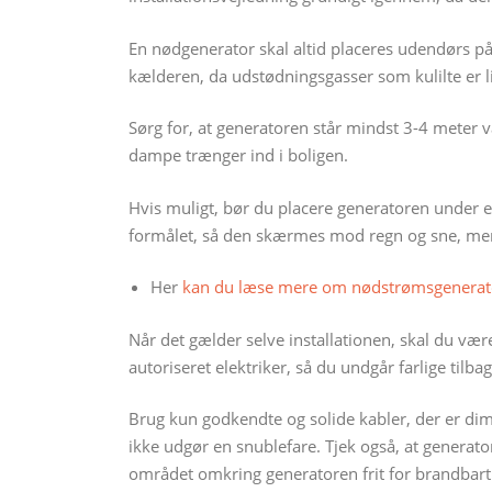
En nødgenerator skal altid placeres udendørs på e
kælderen, da udstødningsgasser som kulilte er li
Sørg for, at generatoren står mindst 3-4 meter væ
dampe trænger ind i boligen.
Hvis muligt, bør du placere generatoren under et 
formålet, så den skærmes mod regn og sne, men 
Her
kan du læse mere om nødstrømsgenerat
Når det gælder selve installationen, skal du vær
autoriseret elektriker, så du undgår farlige tilb
Brug kun godkendte og solide kabler, der er dim
ikke udgør en snublefare. Tjek også, at generator
området omkring generatoren frit for brandbart ma