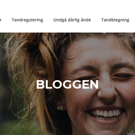
r
Tandregulering
Undgå dårlig ånde
Tandblegning
BLOGGEN