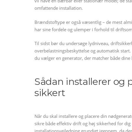
vil have en bærbar eller stationær model; de st
omfattende installation.
Brændstoftype er også væsentlig – de mest almin
har sine fordele og ulemper i forhold til drifts
Til sidst bør du undersøge lydniveau, driftsikk
overbelastningsbeskyttelse og automatisk start. 
du vælger en generator, der matcher både dine
Sådan installerer og 
sikkert
Når du skal installere og placere din nødgenerator
sikre både effektiv drift og høj sikkerhed for di
installationsvejledning grundigt igennem, da der