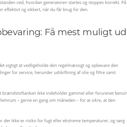
sstanden ved, hvordan generatoren startes og stoppes korrekt. På
 effektivt og sikkert, når du får brug for den.
pbevaring: Få mest muligt ud
r det vigtigt at vedligeholde den regelmæssigt og opbevare den
nger for service, herunder udskiftning af olie og filtre samt
og at brændstoftanken ikke indeholder gammel eller forurenet benzi
llemrum – gerne en gang om måneden – for at sikre, at den
r der ikke er risiko for fugt eller ekstreme temperaturer, og sørg