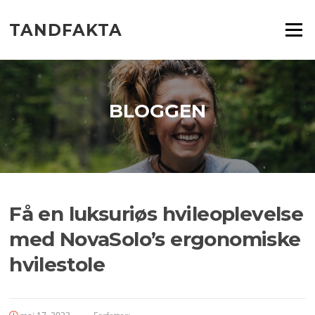
Spring
til
TANDFAKTA
Menu
indhold
BLOGGEN
Få en luksuriøs hvileoplevelse
med NovaSolo’s ergonomiske
hvilestole