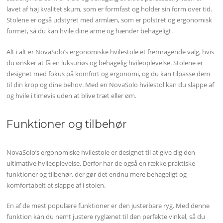
lavet af høj kvalitet skum, som er formfast og holder sin form over tid.
Stolene er også udstyret med armlæn, som er polstret og ergonomisk
formet, så du kan hvile dine arme og hænder behageligt.
Alt i alt er NovaSolo’s ergonomiske hvilestole et fremragende valg, hvis
du ønsker at få en luksuriøs og behagelig hvileoplevelse. Stolene er
designet med fokus på komfort og ergonomi, og du kan tilpasse dem
til din krop og dine behov. Med en NovaSolo hvilestol kan du slappe af
og hvile i timevis uden at blive træt eller øm.
Funktioner og tilbehør
NovaSolo’s ergonomiske hvilestole er designet til at give dig den
ultimative hvileoplevelse. Derfor har de også en række praktiske
funktioner og tilbehør, der gør det endnu mere behageligt og
komfortabelt at slappe af i stolen.
En af de mest populære funktioner er den justerbare ryg. Med denne
funktion kan du nemt justere ryglænet til den perfekte vinkel, så du