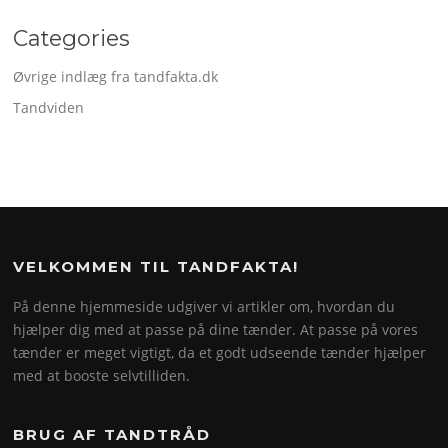
Categories
Øvrige indlæg fra tandfakta.dk
Tandviden
VELKOMMEN TIL TANDFAKTA!
På denne hjemmeside udgiver vi artikler om, hvordan du
hjælper dig med at passe på dine tænder. At passe på vores
tænder er meget vigtigt, da et godt udseende tænder hjælper
med at booste selvtilliden.
BRUG AF TANDTRÅD