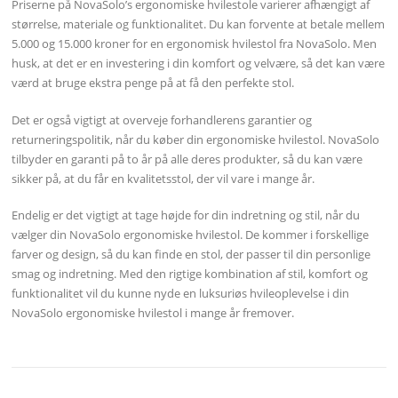
Priserne på NovaSolo’s ergonomiske hvilestole varierer afhængigt af
størrelse, materiale og funktionalitet. Du kan forvente at betale mellem
5.000 og 15.000 kroner for en ergonomisk hvilestol fra NovaSolo. Men
husk, at det er en investering i din komfort og velvære, så det kan være
værd at bruge ekstra penge på at få den perfekte stol.
Det er også vigtigt at overveje forhandlerens garantier og
returneringspolitik, når du køber din ergonomiske hvilestol. NovaSolo
tilbyder en garanti på to år på alle deres produkter, så du kan være
sikker på, at du får en kvalitetsstol, der vil vare i mange år.
Endelig er det vigtigt at tage højde for din indretning og stil, når du
vælger din NovaSolo ergonomiske hvilestol. De kommer i forskellige
farver og design, så du kan finde en stol, der passer til din personlige
smag og indretning. Med den rigtige kombination af stil, komfort og
funktionalitet vil du kunne nyde en luksuriøs hvileoplevelse i din
NovaSolo ergonomiske hvilestol i mange år fremover.