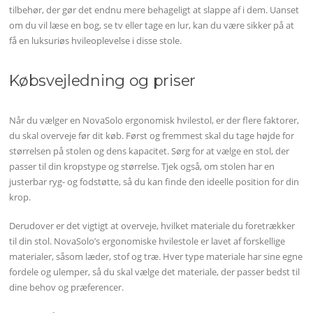
tilbehør, der gør det endnu mere behageligt at slappe af i dem. Uanset
om du vil læse en bog, se tv eller tage en lur, kan du være sikker på at
få en luksuriøs hvileoplevelse i disse stole.
Købsvejledning og priser
Når du vælger en NovaSolo ergonomisk hvilestol, er der flere faktorer,
du skal overveje før dit køb. Først og fremmest skal du tage højde for
størrelsen på stolen og dens kapacitet. Sørg for at vælge en stol, der
passer til din kropstype og størrelse. Tjek også, om stolen har en
justerbar ryg- og fodstøtte, så du kan finde den ideelle position for din
krop.
Derudover er det vigtigt at overveje, hvilket materiale du foretrækker
til din stol. NovaSolo’s ergonomiske hvilestole er lavet af forskellige
materialer, såsom læder, stof og træ. Hver type materiale har sine egne
fordele og ulemper, så du skal vælge det materiale, der passer bedst til
dine behov og præferencer.