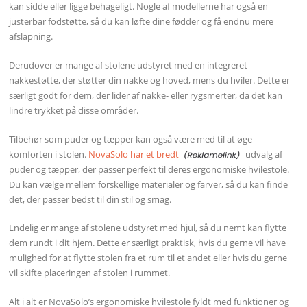
kan sidde eller ligge behageligt. Nogle af modellerne har også en
justerbar fodstøtte, så du kan løfte dine fødder og få endnu mere
afslapning.
Derudover er mange af stolene udstyret med en integreret
nakkestøtte, der støtter din nakke og hoved, mens du hviler. Dette er
særligt godt for dem, der lider af nakke- eller rygsmerter, da det kan
lindre trykket på disse områder.
Tilbehør som puder og tæpper kan også være med til at øge
komforten i stolen.
NovaSolo har et bredt
udvalg af
puder og tæpper, der passer perfekt til deres ergonomiske hvilestole.
Du kan vælge mellem forskellige materialer og farver, så du kan finde
det, der passer bedst til din stil og smag.
Endelig er mange af stolene udstyret med hjul, så du nemt kan flytte
dem rundt i dit hjem. Dette er særligt praktisk, hvis du gerne vil have
mulighed for at flytte stolen fra et rum til et andet eller hvis du gerne
vil skifte placeringen af stolen i rummet.
Alt i alt er NovaSolo’s ergonomiske hvilestole fyldt med funktioner og