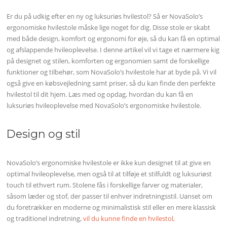
Er du på udkig efter en ny og luksuriøs hvilestol? Så er NovaSolo’s
ergonomiske hvilestole måske lige noget for dig. Disse stole er skabt
med både design, komfort og ergonomi for øje, så du kan få en optimal
og afslappende hvileoplevelse. I denne artikel vil vi tage et nærmere kig
på designet og stilen, komforten og ergonomien samt de forskellige
funktioner og tilbehør, som NovaSolo’s hvilestole har at byde på. Vi vil
også give en købsvejledning samt priser, så du kan finde den perfekte
hvilestol til dit hjem. Læs med og opdag, hvordan du kan få en
luksuriøs hvileoplevelse med NovaSolo’s ergonomiske hvilestole.
Design og stil
NovaSolo’s ergonomiske hvilestole er ikke kun designet til at give en
optimal hvileoplevelse, men også til at tilføje et stilfuldt og luksuriøst
touch til ethvert rum. Stolene fås i forskellige farver og materialer,
såsom læder og stof, der passer til enhver indretningsstil. Uanset om
du foretrækker en moderne og minimalistisk stil eller en mere klassisk
og traditionel indretning,
vil du kunne finde en hvilestol,