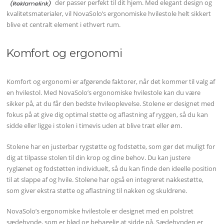
der passer perfekt til dit hjem. Med elegant design og
kvalitetsmaterialer, vil NovaSolo’s ergonomiske hvilestole helt sikkert
blive et centralt element i ethvert rum.
Komfort og ergonomi
Komfort og ergonomi er afgørende faktorer, når det kommer til valg af
en hvilestol. Med NovaSolo’s ergonomiske hvilestole kan du være
sikker på, at du får den bedste hvileoplevelse. Stolene er designet med
fokus på at give dig optimal støtte og aflastning af ryggen, så du kan
sidde eller ligge i stolen i timevis uden at blive træt eller øm.
Stolene har en justerbar rygstøtte og fodstøtte, som gør det muligt for
dig at tilpasse stolen til din krop og dine behov. Du kan justere
ryglænet og fodstøtten individuelt, så du kan finde den ideelle position
til at slappe af og hvile. Stolene har også en integreret nakkestøtte,
som giver ekstra støtte og aflastning til nakken og skuldrene.
NovaSolo’s ergonomiske hvilestole er designet med en polstret
sædehynde, som er blød og behagelig at sidde på. Sædehynden er