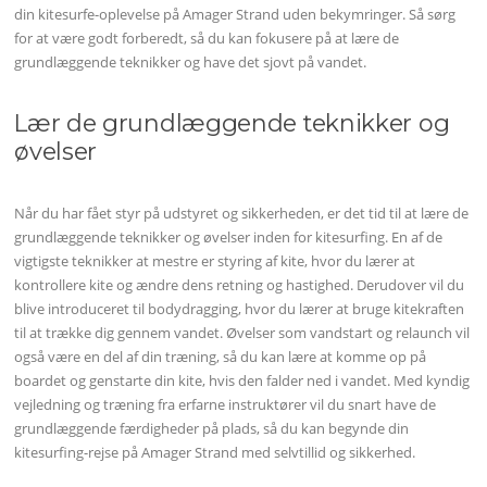
din kitesurfe-oplevelse på Amager Strand uden bekymringer. Så sørg
for at være godt forberedt, så du kan fokusere på at lære de
grundlæggende teknikker og have det sjovt på vandet.
Lær de grundlæggende teknikker og
øvelser
Når du har fået styr på udstyret og sikkerheden, er det tid til at lære de
grundlæggende teknikker og øvelser inden for kitesurfing. En af de
vigtigste teknikker at mestre er styring af kite, hvor du lærer at
kontrollere kite og ændre dens retning og hastighed. Derudover vil du
blive introduceret til bodydragging, hvor du lærer at bruge kitekraften
til at trække dig gennem vandet. Øvelser som vandstart og relaunch vil
også være en del af din træning, så du kan lære at komme op på
boardet og genstarte din kite, hvis den falder ned i vandet. Med kyndig
vejledning og træning fra erfarne instruktører vil du snart have de
grundlæggende færdigheder på plads, så du kan begynde din
kitesurfing-rejse på Amager Strand med selvtillid og sikkerhed.