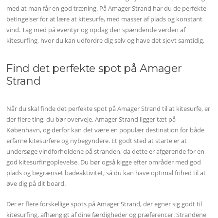
med at man får en god træning. På Amager Strand har du de perfekte
betingelser for at lære at kitesurfe, med masser af plads og konstant
vind. Tag med på eventyr og opdag den spændende verden af
kitesurfing, hvor du kan udfordre dig selv og have det sjovt samtidig.
Find det perfekte spot på Amager
Strand
Når du skal finde det perfekte spot på Amager Strand til at kitesurfe, er
der flere ting, du bør overveje. Amager Strand ligger tæt på
København, og derfor kan det være en populær destination for både
erfarne kitesurfere og nybegyndere. Et godt sted at starte er at
undersøge vindforholdene på stranden, da dette er afgørende for en
god kitesurfingoplevelse. Du bør også kigge efter områder med god
plads og begrænset badeaktivitet, så du kan have optimal frihed til at
øve dig på dit board.
Der er flere forskellige spots på Amager Strand, der egner sig godt til
kitesurfing, afhængigt af dine færdigheder og præferencer. Strandene