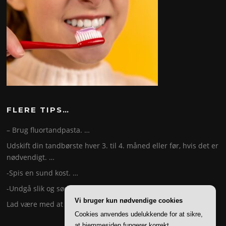
FLERE TIPS…
– Brug fluortandpasta. …
Udskift din tandbørste hver 3. til 4. måned eller før, hvis det er
nødvendigt. …
-Spis en sund kost. …
-Undgå slik og sødede drikke. …
Vi bruger kun nødvendige cookies
Lad være med at ryge. …
Cookies anvendes udelukkende for at sikre,
at hjemmesiden fungerer korrekt.