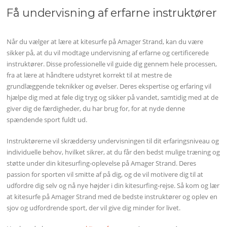
Få undervisning af erfarne instruktører
Når du vælger at lære at kitesurfe på Amager Strand, kan du være
sikker på, at du vil modtage undervisning af erfarne og certificerede
instruktører. Disse professionelle vil guide dig gennem hele processen,
fra at lære at håndtere udstyret korrekt til at mestre de
grundlæggende teknikker og øvelser. Deres ekspertise og erfaring vil
hjælpe dig med at føle dig tryg og sikker på vandet, samtidig med at de
giver dig de færdigheder, du har brug for, for at nyde denne
spændende sport fuldt ud.
Instruktørerne vil skræddersy undervisningen til dit erfaringsniveau og
individuelle behov, hvilket sikrer, at du får den bedst mulige træning og
støtte under din kitesurfing-oplevelse på Amager Strand. Deres
passion for sporten vil smitte af på dig, og de vil motivere dig til at
udfordre dig selv og nå nye højder i din kitesurfing-rejse. Så kom og lær
at kitesurfe på Amager Strand med de bedste instruktører og oplev en
sjov og udfordrende sport, der vil give dig minder for livet.