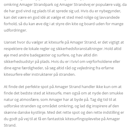
omkring Amager Strandpark og Amager Strandvej er populære valg, da
de har god vind og plads til at sprede sig ud. Hvis du er nybegynder,
kan det være en god idé at vælge et sted med rolige og lavvandede
forhold, så du kan øve dig i at styre din kite og board uden for mange
udfordringer.
Uanset hvor du vælger at kitesurfe på Amager Strand, er det vigtigt at
respektere de lokale regler og sikkerhedsforanstaltninger. Hold altid
øje med andre badegæster og surfere, og hav altid din
sikkerhedsudstyr på plads. Hvis du er i tvivl om vejrforholdene eller
dine egne færdigheder, så søg altid råd og vejledning fra erfarne
kitesurfere eller instruktører på stranden.
At finde det perfekte spot på Amager Strand handler ikke kun om at
finde det bedste sted at kitesurfe, men også om at nyde den smukke
natur og atmosfære, som Amager har at byde på. Tag dig tid til at
udforske stranden og området omkring, og lad dig inspirere af den
skønne danske kystlinje. Med det rette spot og den rette indstilling er
du godt på vej til at få en fantastisk kitesurfingoplevelse på Amager
Strand.