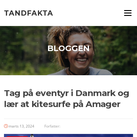
Spring
til
TANDFAKTA
Menu
indhold
BLOGGEN
Tag på eventyr i Danmark og
lær at kitesurfe på Amager
marts 13, 2024
Forfatter: