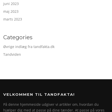
juni 2023
maj 2023
marts 2023
Categories
Øvrige indlæg fra tandfakta.dk
Tandviden
VELKOMMEN TIL TANDFAKTA!
På denne hjemmeside udgiver vi artikler om, hvordan du
hjælper dig med at passe på dine tænder. At passe på vores