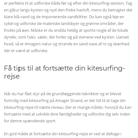
er perfekte til at udforske både før og efter din kitesurfing-session. Tag
en gåtur langs kysten og nyd den friske havluft, mens du betragter det
klare blå vand og de imponerende sandklitter. Du kan også leje en
cykel og udforske de maleriske landsbyer og grønne områder, der
findes på øen. Måske er du endda heldig at spotte nogle af de lokale
dyreliv, som f.eks. sæler, der hviler sig på stenene ved kysten. Uanset
hvad, så er Amagers natur og strande en sand oase af ro og skønhed,
der er værd at udforske.
Få tips til at fortsætte din kitesurfing-
rejse
Når du har fået styr på de grundlæggende teknikker og er blevet
fortrolig med kitesurfing på Amager Strand, er det tid til at tage din
kitesurfing-rejse til næste niveau. Der er mange måder, hvorpå du kan
fortsætte med at udvikle dine færdigheder og udfordre dig selv inden
for denne spændende sport.
En god måde at fortsætte din kitesurfing-rejse er ved at deltage i