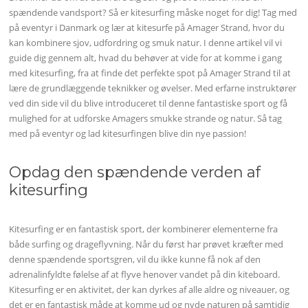
spændende vandsport? Så er kitesurfing måske noget for dig! Tag med
på eventyr i Danmark og lær at kitesurfe på Amager Strand, hvor du
kan kombinere sjov, udfordring og smuk natur. I denne artikel vil vi
guide dig gennem alt, hvad du behøver at vide for at komme i gang
med kitesurfing, fra at finde det perfekte spot på Amager Strand til at
lære de grundlæggende teknikker og øvelser. Med erfarne instruktører
ved din side vil du blive introduceret til denne fantastiske sport og få
mulighed for at udforske Amagers smukke strande og natur. Så tag
med på eventyr og lad kitesurfingen blive din nye passion!
Opdag den spændende verden af
kitesurfing
Kitesurfing er en fantastisk sport, der kombinerer elementerne fra
både surfing og drageflyvning. Når du først har prøvet kræfter med
denne spændende sportsgren, vil du ikke kunne få nok af den
adrenalinfyldte følelse af at flyve henover vandet på din kiteboard.
Kitesurfing er en aktivitet, der kan dyrkes af alle aldre og niveauer, og
det er en fantastisk måde at komme ud og nyde naturen på samtidig