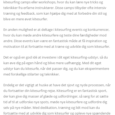
kitesurfing camps eller workshops, hvor du kan lære nye tricks og
teknikker fra erfarne instruktører. Disse camps tilbyder ofte intensiv
træning og feedback, som kan hjælpe dig med at forbedre din stil og
blive en mere øvet kitesurfer.
En anden mulighed er at deltage i kitesurfing events og konkurrencer,
hvor du kan møde andre kitesurfere og teste dine færdigheder mod
andre. Disse events kan være en fantastisk måde at få inspiration og
motivation til at fortsætte med at træne og udvikle dig som kitesurfer.
Det er også en god idé at investere i dit eget kitesurfing-udstyr, så du
kan øve dig på egen hånd og blive mere uafhængig. Med dit eget
udstyr kan du kitesurfe, når det passer dig, og du kan eksperimentere
med forskellige stilarter og teknikker.
Endelig er det vigtigt at huske at have det sjovt og nyde processen, når
du fortsætter din kitesurfing-rejse. Kitesurfing er en fantastisk sport,
der kan give dig masser af glæde og udfordringer, så sørg for at sætte
tid af til at udforske nye spots, møde nye kitesurfere og udfordre dig
selv på nye måder. Med dedikation, træning og lidt mod kan du
fortsætte med at udvikle dig som kitesurfer og opleve nye spændende