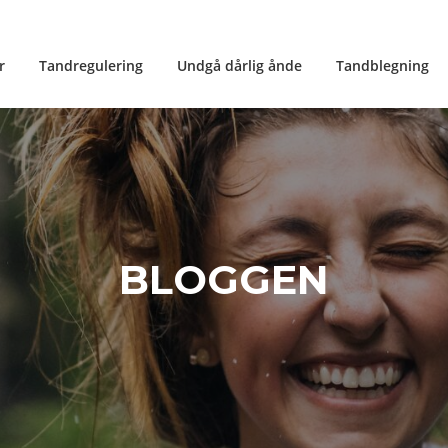
r
Tandregulering
Undgå dårlig ånde
Tandblegning
BLOGGEN