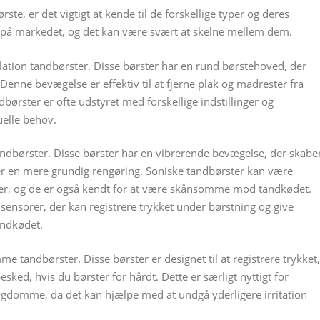
ste, er det vigtigt at kende til de forskellige typer og deres
er på markedet, og det kan være svært at skelne mellem dem.
llation tandbørster. Disse børster har en rund børstehoved, der
enne bevægelse er effektiv til at fjerne plak og madrester fra
børster er ofte udstyret med forskellige indstillinger og
uelle behov.
andbørster. Disse børster har en vibrerende bevægelse, der skabe
ver en mere grundig rengøring. Soniske tandbørster kan være
ninger, og de er også kendt for at være skånsomme mod tandkødet.
ensorer, der kan registrere trykket under børstning og give
andkødet.
me tandbørster. Disse børster er designet til at registrere trykket,
sked, hvis du børster for hårdt. Dette er særligt nyttigt for
gdomme, da det kan hjælpe med at undgå yderligere irritation