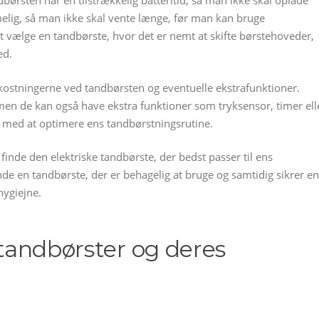
ndbørsten har en tilstrækkelig batteritid, så man ikke skal oplade
elig, så man ikke skal vente længe, før man kan bruge
t vælge en tandbørste, hvor det er nemt at skifte børstehoveder,
ed.
kostningerne ved tandbørsten og eventuelle ekstrafunktioner.
en de kan også have ekstra funktioner som tryksensor, timer ell
e med at optimere ens tandbørstningsrutine.
finde den elektriske tandbørste, der bedst passer til ens
inde en tandbørste, der er behagelig at bruge og samtidig sikrer en
hygiejne.
e tandbørster og deres