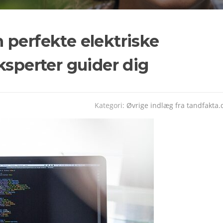
 perfekte elektriske
ksperter guider dig
Kategori:
Øvrige indlæg fra tandfakta.