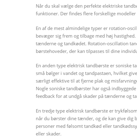
Når du skal vælge den perfekte elektriske tandbør
funktioner. Der findes flere forskellige modell
En af de mest almindelige typer er rotation-osci
bevæger sig frem og tilbage med høj hastighed. D
tænderne og tandkødet. Rotation-oscillation tand
børstehoveder, der kan tilpasses til dine individ
En anden type elektrisk tandbørste er soniske t
små bølger i vandet og tandpastaen, hvilket gi
særligt effektive til at fjerne plak og misfarv
Nogle soniske tandbørster har også indbyggede s
feedback for at undgå skader på tænderne og t
En tredje type elektrisk tandbørste er trykfølsom
når du børster dine tænder, og de kan give dig be
personer med følsomt tandkød eller tandkødssy
eller skader.