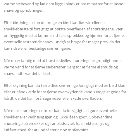
varme sæbevand og lad dem ligge i blød i et par minutter for at løsne
snavs og ophobninger.
Efter blødningen kan du bruge en blød tandbørste eller en
smykkebørste til forsigtigt at børste overfladen af snøreringene. Vær
omhyggelig med at komme ind i alle sprækker og hjørner for at fjerne
eventuelle resterende snavs. Undgå at bruge for meget pres, da det
kan ridse eller beskadige snøreringene.
Når du er færdig med at børste, skylles snøreringene grundigt under
varmt vand for at fjerne sæberester. Sørg for at fjerne al smuds og
snavs, indtil vandet er klart.
Efter skylning kan du tørre dine snøreringe forsigtigt med en blød klud
eller et håndklæde for at fjerne overskydende vand. Undgå at gnide for
hårdt, da det kan forårsage ridser eller skade overfladen.
Når dine snøreringe er tørre, kan du forsigtigt fastgøre eventuelle
smykker eller vedhæng igen og lukke låsen godt. Opbevar dine
snøreringe på en sikker og tør plads, væk fra direkte sollys og
luftfugtighed, for at undgå tæring og misfarvning.