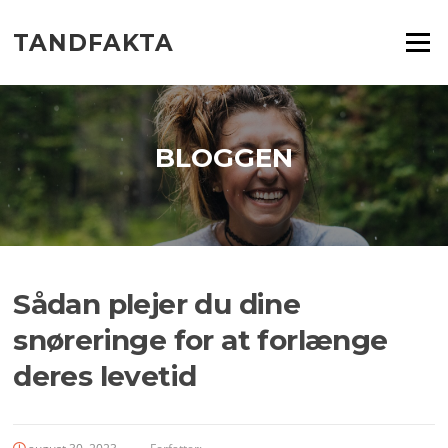
Spring
til
TANDFAKTA
Menu
indhold
BLOGGEN
Sådan plejer du dine
snøreringe for at forlænge
deres levetid