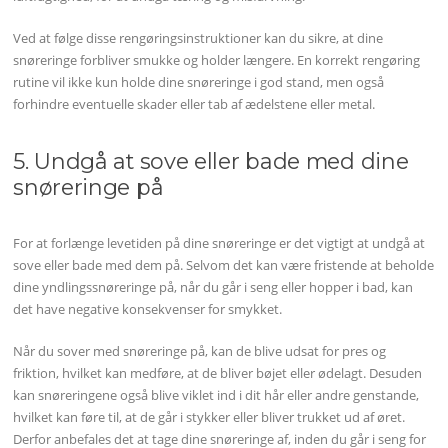
Ved at følge disse rengøringsinstruktioner kan du sikre, at dine
snøreringe forbliver smukke og holder længere. En korrekt rengøring
rutine vil ikke kun holde dine snøreringe i god stand, men også
forhindre eventuelle skader eller tab af ædelstene eller metal.
5. Undgå at sove eller bade med dine
snøreringe på
For at forlænge levetiden på dine snøreringe er det vigtigt at undgå at
sove eller bade med dem på. Selvom det kan være fristende at beholde
dine yndlingssnøreringe på, når du går i seng eller hopper i bad, kan
det have negative konsekvenser for smykket.
Når du sover med snøreringe på, kan de blive udsat for pres og
friktion, hvilket kan medføre, at de bliver bøjet eller ødelagt. Desuden
kan snøreringene også blive viklet ind i dit hår eller andre genstande,
hvilket kan føre til, at de går i stykker eller bliver trukket ud af øret.
Derfor anbefales det at tage dine snøreringe af, inden du går i seng for