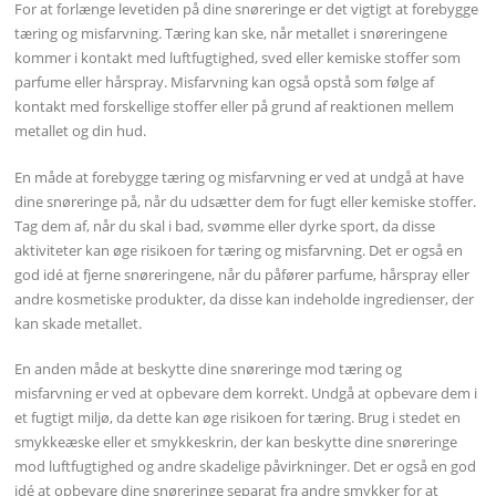
For at forlænge levetiden på dine snøreringe er det vigtigt at forebygge
tæring og misfarvning. Tæring kan ske, når metallet i snøreringene
kommer i kontakt med luftfugtighed, sved eller kemiske stoffer som
parfume eller hårspray. Misfarvning kan også opstå som følge af
kontakt med forskellige stoffer eller på grund af reaktionen mellem
metallet og din hud.
En måde at forebygge tæring og misfarvning er ved at undgå at have
dine snøreringe på, når du udsætter dem for fugt eller kemiske stoffer.
Tag dem af, når du skal i bad, svømme eller dyrke sport, da disse
aktiviteter kan øge risikoen for tæring og misfarvning. Det er også en
god idé at fjerne snøreringene, når du påfører parfume, hårspray eller
andre kosmetiske produkter, da disse kan indeholde ingredienser, der
kan skade metallet.
En anden måde at beskytte dine snøreringe mod tæring og
misfarvning er ved at opbevare dem korrekt. Undgå at opbevare dem i
et fugtigt miljø, da dette kan øge risikoen for tæring. Brug i stedet en
smykkeæske eller et smykkeskrin, der kan beskytte dine snøreringe
mod luftfugtighed og andre skadelige påvirkninger. Det er også en god
idé at opbevare dine snøreringe separat fra andre smykker for at