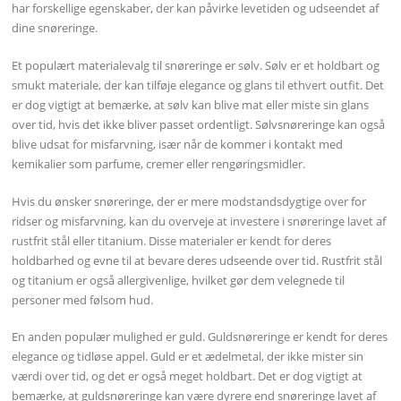
har forskellige egenskaber, der kan påvirke levetiden og udseendet af
dine snøreringe.
Et populært materialevalg til snøreringe er sølv. Sølv er et holdbart og
smukt materiale, der kan tilføje elegance og glans til ethvert outfit. Det
er dog vigtigt at bemærke, at sølv kan blive mat eller miste sin glans
over tid, hvis det ikke bliver passet ordentligt. Sølvsnøreringe kan også
blive udsat for misfarvning, især når de kommer i kontakt med
kemikalier som parfume, cremer eller rengøringsmidler.
Hvis du ønsker snøreringe, der er mere modstandsdygtige over for
ridser og misfarvning, kan du overveje at investere i snøreringe lavet af
rustfrit stål eller titanium. Disse materialer er kendt for deres
holdbarhed og evne til at bevare deres udseende over tid. Rustfrit stål
og titanium er også allergivenlige, hvilket gør dem velegnede til
personer med følsom hud.
En anden populær mulighed er guld. Guldsnøreringe er kendt for deres
elegance og tidløse appel. Guld er et ædelmetal, der ikke mister sin
værdi over tid, og det er også meget holdbart. Det er dog vigtigt at
bemærke, at guldsnøreringe kan være dyrere end snøreringe lavet af