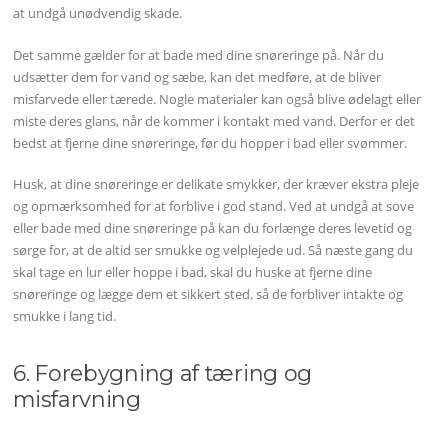
at undgå unødvendig skade.
Det samme gælder for at bade med dine snøreringe på. Når du
udsætter dem for vand og sæbe, kan det medføre, at de bliver
misfarvede eller tærede. Nogle materialer kan også blive ødelagt eller
miste deres glans, når de kommer i kontakt med vand. Derfor er det
bedst at fjerne dine snøreringe, før du hopper i bad eller svømmer.
Husk, at dine snøreringe er delikate smykker, der kræver ekstra pleje
og opmærksomhed for at forblive i god stand. Ved at undgå at sove
eller bade med dine snøreringe på kan du forlænge deres levetid og
sørge for, at de altid ser smukke og velplejede ud. Så næste gang du
skal tage en lur eller hoppe i bad, skal du huske at fjerne dine
snøreringe og lægge dem et sikkert sted, så de forbliver intakte og
smukke i lang tid.
6. Forebygning af tæring og
misfarvning