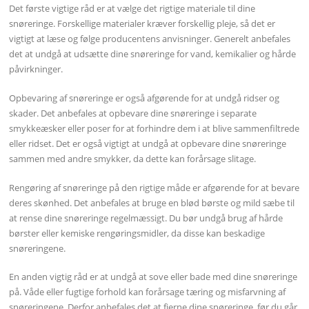
Det første vigtige råd er at vælge det rigtige materiale til dine
snøreringe. Forskellige materialer kræver forskellig pleje, så det er
vigtigt at læse og følge producentens anvisninger. Generelt anbefales
det at undgå at udsætte dine snøreringe for vand, kemikalier og hårde
påvirkninger.
Opbevaring af snøreringe er også afgørende for at undgå ridser og
skader. Det anbefales at opbevare dine snøreringe i separate
smykkeæsker eller poser for at forhindre dem i at blive sammenfiltrede
eller ridset. Det er også vigtigt at undgå at opbevare dine snøreringe
sammen med andre smykker, da dette kan forårsage slitage.
Rengøring af snøreringe på den rigtige måde er afgørende for at bevare
deres skønhed. Det anbefales at bruge en blød børste og mild sæbe til
at rense dine snøreringe regelmæssigt. Du bør undgå brug af hårde
børster eller kemiske rengøringsmidler, da disse kan beskadige
snøreringene.
En anden vigtig råd er at undgå at sove eller bade med dine snøreringe
på. Våde eller fugtige forhold kan forårsage tæring og misfarvning af
snøreringene. Derfor anbefales det at fjerne dine snøreringe, før du går