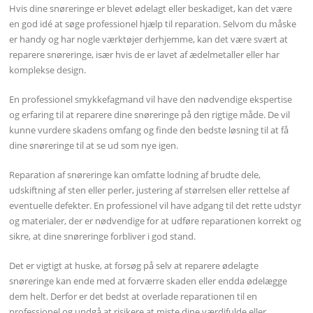
Hvis dine snøreringe er blevet ødelagt eller beskadiget, kan det være
en god idé at søge professionel hjælp til reparation. Selvom du måske
er handy og har nogle værktøjer derhjemme, kan det være svært at
reparere snøreringe, især hvis de er lavet af ædelmetaller eller har
komplekse design.
En professionel smykkefagmand vil have den nødvendige ekspertise
og erfaring til at reparere dine snøreringe på den rigtige måde. De vil
kunne vurdere skadens omfang og finde den bedste løsning til at få
dine snøreringe til at se ud som nye igen.
Reparation af snøreringe kan omfatte lodning af brudte dele,
udskiftning af sten eller perler, justering af størrelsen eller rettelse af
eventuelle defekter. En professionel vil have adgang til det rette udstyr
og materialer, der er nødvendige for at udføre reparationen korrekt og
sikre, at dine snøreringe forbliver i god stand.
Det er vigtigt at huske, at forsøg på selv at reparere ødelagte
snøreringe kan ende med at forværre skaden eller endda ødelægge
dem helt. Derfor er det bedst at overlade reparationen til en
professionel og undgå at risikere at miste dine værdifulde eller