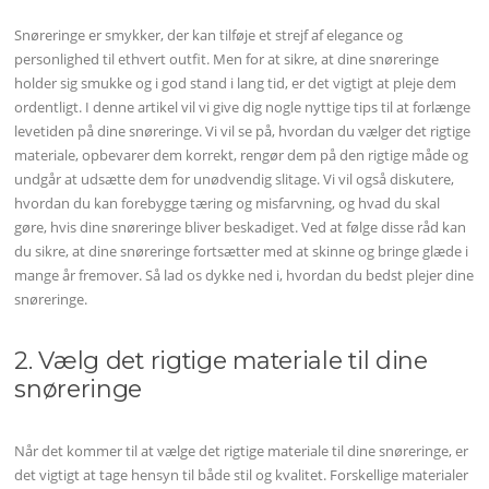
Snøreringe er smykker, der kan tilføje et strejf af elegance og
personlighed til ethvert outfit. Men for at sikre, at dine snøreringe
holder sig smukke og i god stand i lang tid, er det vigtigt at pleje dem
ordentligt. I denne artikel vil vi give dig nogle nyttige tips til at forlænge
levetiden på dine snøreringe. Vi vil se på, hvordan du vælger det rigtige
materiale, opbevarer dem korrekt, rengør dem på den rigtige måde og
undgår at udsætte dem for unødvendig slitage. Vi vil også diskutere,
hvordan du kan forebygge tæring og misfarvning, og hvad du skal
gøre, hvis dine snøreringe bliver beskadiget. Ved at følge disse råd kan
du sikre, at dine snøreringe fortsætter med at skinne og bringe glæde i
mange år fremover. Så lad os dykke ned i, hvordan du bedst plejer dine
snøreringe.
2. Vælg det rigtige materiale til dine
snøreringe
Når det kommer til at vælge det rigtige materiale til dine snøreringe, er
det vigtigt at tage hensyn til både stil og kvalitet. Forskellige materialer