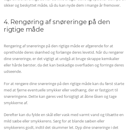
sikker og beskyttet måde, så du kan nyde dem i mange år fremover.
4. Rengøring af snøreringe på den
rigtige måde
Rengøring af snøreringe på den rigtige måde er afgørende for at
opretholde deres skønhed og forlænge deres levetid. Når du rengører
dine snøreringe, er det vigtigt at undgå at bruge skrappe kemikalier
eller hårde børster, da det kan beskadige overfladen og forringe deres
udseende.
For at rengøre dine snøreringe på den rigtige måde kan du først starte
med at fjerne eventuelle smykker eller vedhæng, der er fastgjort til
snøreringene. Dette kan gøres ved forsigtigt at åbne låsen og tage
smykkerne af.
Derefter kan du fylde en skål eller vask med varmt vand og tilsætte en
mild sæbe eller smykkerens. Sørg for at blande sæben eller
smykkerens godt, indtil det skummer let. Dyp dine snøreringe i det