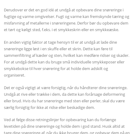
Derudover er det en god idé at undgå at opbevare dine snøreringe i
fugtige og varme omgivelser. Fugt og varme kan fremskynde tæring og
misfarvning af metallerne i snøreringene. Derfor bør du opbevare dem
et tørt og køligt sted, f.eks. i et smykkeskrin eller en smykkeæske.
En anden vigtig faktor at tage hensyn til er at undgå at lade dine
snøreringe ligge løst i en skuffe eller et skrin. Dette kan føre til
sammenfiltring af kæder og sten, hvilket kan medføre ridser og skader.
For at undgå dette kan du bruge små individuelle smykkeposer eller
smykkebokse til hver snørering for at holde dem adskilt og
organiseret.
Det er også vigtigt at være forsigtig, når du håndterer dine snøreringe.
Undgå at rive eller trække i dem, da dette kan forårsage deformering
eller brud. Hvis du har snøreringe med sten eller perler, skal du være
særlig forsigtig for ikke at ridse eller beskadige dem.
Ved at følge disse retningslinjer for opbevaring kan du forlænge
levetiden på dine snøreringe og holde dem i god stand. Husk altid at
tage dine snøreringe af, når du ikke bruger dem, og opbevar dem på en