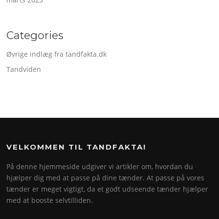
Categories
Øvrige indlæg fra tandfakta.dk
Tandviden
VELKOMMEN TIL TANDFAKTA!
På denne hjemmeside udgiver vi artikler om, hvordan du
hjælper dig med at passe på dine tænder. At passe på vores
tænder er meget vigtigt, da et godt udseende tænder hjælper
med at booste selvtilliden.