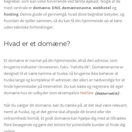
begreber, som kan virke forvirrende ved første øjekast. Nogle af de
mest centrale er
domæne
,
DNS
,
domænenavne
,
webhotel
og
hosting
. Denne guide vil gennemgå, hvad disse begreber betyder, og
hvordan de spiller sammen, så du kan få din hjemmeside op at køre
uden tekniske forhindringer.
Hvad er et domæne?
Et domæne er navnet på din hjemmeside, altså den adresse, som
brugerne indtaster i browseren, f.eks. “netsite.dk”. Domænenavne er
designet til at være nemme at huske, så brugerne ikke behøver at
huske lange og komplekse IP-adresser, der ellers er nødvendige for at
finde hjemmesider på internettet. Du kan købe og registrere dit eget
domæne hos en udbyder som eksempelvis
NetSite
.
Når du vælger dit domæne, bør du tænke på, at det skal være relevant,
nemt at huske, og at det gerne skal afspejle dit brand eller din
virksomheds formål. Et godt domæne kan hjælpe dig med at tiltrække
flere besøgende og gøre det lettere for potentielle kunder at finde dig
online.