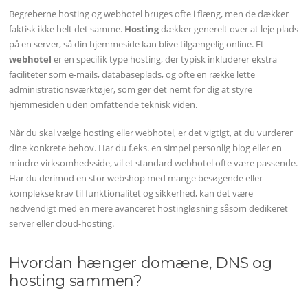
Begreberne hosting og webhotel bruges ofte i flæng, men de dækker
faktisk ikke helt det samme.
Hosting
dækker generelt over at leje plads
på en server, så din hjemmeside kan blive tilgængelig online. Et
webhotel
er en specifik type hosting, der typisk inkluderer ekstra
faciliteter som e-mails, databaseplads, og ofte en række lette
administrationsværktøjer, som gør det nemt for dig at styre
hjemmesiden uden omfattende teknisk viden.
Når du skal vælge hosting eller webhotel, er det vigtigt, at du vurderer
dine konkrete behov. Har du f.eks. en simpel personlig blog eller en
mindre virksomhedsside, vil et standard webhotel ofte være passende.
Har du derimod en stor webshop med mange besøgende eller
komplekse krav til funktionalitet og sikkerhed, kan det være
nødvendigt med en mere avanceret hostingløsning såsom dedikeret
server eller cloud-hosting.
Hvordan hænger domæne, DNS og
hosting sammen?