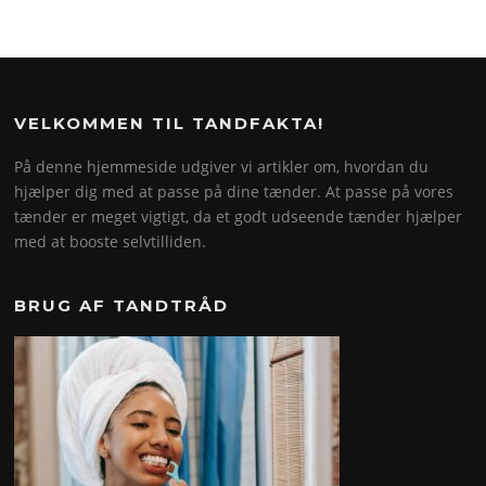
VELKOMMEN TIL TANDFAKTA!
På denne hjemmeside udgiver vi artikler om, hvordan du
hjælper dig med at passe på dine tænder. At passe på vores
tænder er meget vigtigt, da et godt udseende tænder hjælper
med at booste selvtilliden.
BRUG AF TANDTRÅD