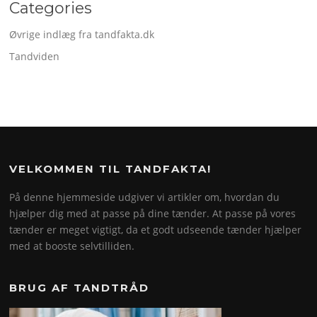
Categories
Øvrige indlæg fra tandfakta.dk
Tandviden
VELKOMMEN TIL TANDFAKTA!
På denne hjemmeside udgiver vi artikler om, hvordan du
hjælper dig med at passe på dine tænder. At passe på vores
tænder er meget vigtigt, da et godt udseende tænder hjælper
med at booste selvtilliden.
BRUG AF TANDTRÅD