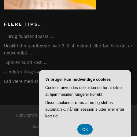
FLERE TIPS…
– Brug fluortandpasta. …
Udskift din tandbørste hver 3. til 4. måned eller før, hvis det er
nødvendigt. …
-Spis en sund kost. …
-Undgå slik og sødede drikke. …
Vi bruger kun nødvendige cookies
Lad være med at ryge. …
Cookies anvendes udelukkende for at sikre,
at hjemmesiden fungerer korrekt.
Disse cookies sættes af os og slettes
automatisk, når din session slutter eller efter
Copyright © 2026 Tandfakta. Alle rettigheder forbeholdes.
kort tid.
Screenr parallax theme
af FameThemes
OK