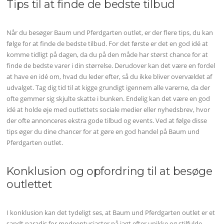
Tips til at finde de bedste tilbud
Når du besøger Baum und Pferdgarten outlet, er der flere tips, du kan
følge for at finde de bedste tilbud. For det første er det en god idé at
komme tidligt på dagen, da du på den måde har størst chance for at
finde de bedste varer i din størrelse. Derudover kan det være en fordel
at have en idé om, hvad du leder efter, så du ikke bliver overvældet af
udvalget. Tag dig tid til at kigge grundigt igennem alle varerne, da der
ofte gemmer sig skjulte skatte i bunken. Endelig kan det være en god
idé at holde øje med outlettets sociale medier eller nyhedsbrev, hvor
der ofte annonceres ekstra gode tilbud og events. Ved at følge disse
tips øger du dine chancer for at gøre en god handel på Baum und
Pferdgarten outlet.
Konklusion og opfordring til at besøge
outlettet
I konklusion kan det tydeligt ses, at Baum und Pferdgarten outlet er et
sandt paradis for modeentusiaster på jagt efter unikke og stilfulde