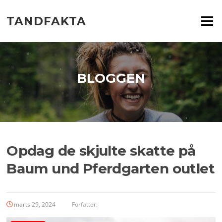
Spring
til
TANDFAKTA
Menu
indhold
BLOGGEN
Opdag de skjulte skatte på
Baum und Pferdgarten outlet
marts 29, 2024
Forfatter: