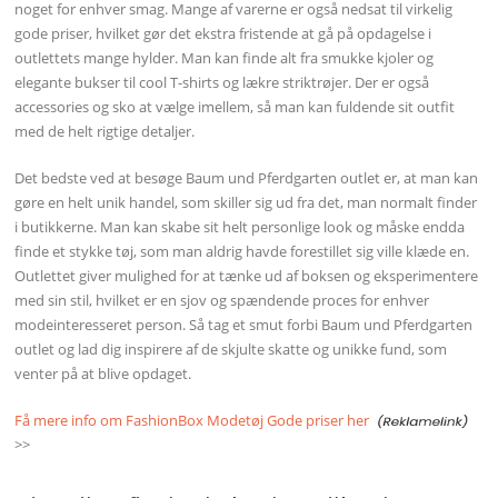
noget for enhver smag. Mange af varerne er også nedsat til virkelig
gode priser, hvilket gør det ekstra fristende at gå på opdagelse i
outlettets mange hylder. Man kan finde alt fra smukke kjoler og
elegante bukser til cool T-shirts og lækre striktrøjer. Der er også
accessories og sko at vælge imellem, så man kan fuldende sit outfit
med de helt rigtige detaljer.
Det bedste ved at besøge Baum und Pferdgarten outlet er, at man kan
gøre en helt unik handel, som skiller sig ud fra det, man normalt finder
i butikkerne. Man kan skabe sit helt personlige look og måske endda
finde et stykke tøj, som man aldrig havde forestillet sig ville klæde en.
Outlettet giver mulighed for at tænke ud af boksen og eksperimentere
med sin stil, hvilket er en sjov og spændende proces for enhver
modeinteresseret person. Så tag et smut forbi Baum und Pferdgarten
outlet og lad dig inspirere af de skjulte skatte og unikke fund, som
venter på at blive opdaget.
Få mere info om FashionBox Modetøj Gode priser her
>>