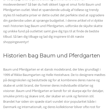
modeverdenen? Så bør du helt sikkert tage et smut forbi Baum und
Pferdgarten outlet. Med et spændende udvalg af tidløse og trendy
styles til nedsatte priser er dette outlet det perfekte sted at opgradere
din garderobe uden at sprænge budgettet. I denne artikel vil vi dykke
ned i historien bag Baum und Pferdgarten, udforske de skjulte skatte
og unikke fund på outlettet samt give dig tips til at finde de bedste
tilbud. Så læn dig tilbage og lad dig inspirere til dit næste
shoppingeventyr!
Historien bag Baum und Pferdgarten
Baum und Pferdgarten er et dansk modebrand, der blev grundlagt i
1999 af Rikke Baumgarten og Helle Hestehave. De to designere mødtes
på designskolen og besluttede sig for at kombinere deres navne og
skabe et unikt brand, der forener deres individuelle stilarter og
visioner. Baum und Pferdgarten er kendt for sit skarpe øje for detaljer,
smukke prints og skæve snit, der skaber en unik og feminin stil.
Brandet har siden sin spæde start vundet stor popularitet både i
Danmark og internationalt, og deres kollektioner bliver ofte rost for