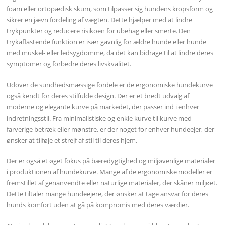
foam eller ortopædisk skum, som tilpasser sig hundens kropsform og
sikrer en jævn fordeling af vægten. Dette hjælper med at lindre
trykpunkter og reducere risikoen for ubehag eller smerte. Den
trykaflastende funktion er især gavnlig for ældre hunde eller hunde
med muskel- eller ledsygdomme, da det kan bidrage til at lindre deres
symptomer og forbedre deres livskvalitet.
Udover de sundhedsmæssige fordele er de ergonomiske hundekurve
også kendt for deres stilfulde design. Der er et bredt udvalg af
moderne og elegante kurve på markedet, der passer ind i enhver
indretningsstil. Fra minimalistiske og enkle kurve til kurve med
farverige betræk eller mønstre, er der noget for enhver hundeejer, der
ønsker at tilføje et strejf af stil til deres hjem.
Der er også et øget fokus på bæredygtighed og miljøvenlige materialer
i produktionen af hundekurve. Mange af de ergonomiske modeller er
fremstillet af genanvendte eller naturlige materialer, der skåner miljøet.
Dette tiltaler mange hundeejere, der ønsker at tage ansvar for deres
hunds komfort uden at gå på kompromis med deres værdier.