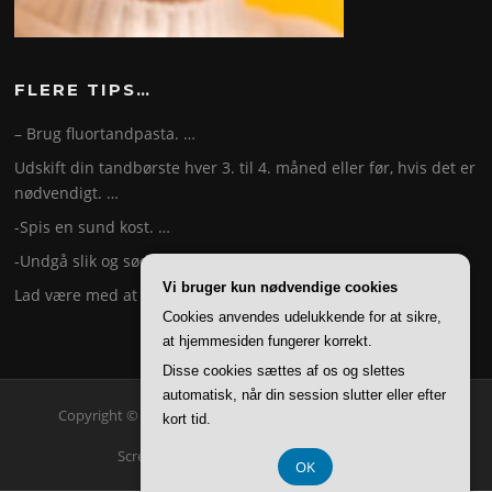
FLERE TIPS…
– Brug fluortandpasta. …
Udskift din tandbørste hver 3. til 4. måned eller før, hvis det er
nødvendigt. …
-Spis en sund kost. …
-Undgå slik og sødede drikke. …
Vi bruger kun nødvendige cookies
Lad være med at ryge. …
Cookies anvendes udelukkende for at sikre,
at hjemmesiden fungerer korrekt.
Disse cookies sættes af os og slettes
automatisk, når din session slutter eller efter
Copyright © 2026 Tandfakta. Alle rettigheder forbeholdes.
kort tid.
Screenr parallax theme
af FameThemes
OK