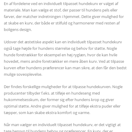
En af fordelene ved en individuelt tilpasset hundekurv er valget af
materiale. Man kan vælge et stof, der passer til hundens pels eller
farver, der matcher indretningen i hjemmet. Dette giver mulighed for
at skabe en kurv, der både er stilfuld og harmonerer med resten af
boligens design.
Udover det æstetiske aspekt kan en individuelt tilpasset hundekurv
også tage højde for hundens størrelse og behov for støtte. Nogle
hunde foretrækker for eksempel en høj ryglæn, hvor de kan hvile
hovedet, mens andre foretrækker en mere åben kurv. Ved at tilpasse
kurven efter hundens præferencer kan man sikre, at den får den bedst
mulige soveoplevelse.
Der findes forskellige muligheder for at tilpasse hundekurven. Nogle
producenter tilbyder f.eks. at tilføje en hundeseng med
hukommelsesskum, der former sig efter hundens krop og giver
optimal støtte. Andre giver mulighed for at tilføje ekstra puder eller
tæpper, som kan skabe ekstra komfort og varme.
Når man vælger en individuelt tilpasset hundekurv, er det vigtigt at
tage hensyn til hundens behov og præferencer. En kurv, der er