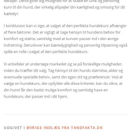
detaljer. Dette giver dig mulighed for at skabe en unik og personlig
kurv til din hund, der virkelig afspejler din kærlighed og omsorg for dit
kæledyr.
I konklusion kan vi sige, at valget af den perfekte hundekurv afhænger
af flere faktorer. Det er vigtigt at tage hensyn til hundens behov for
komfort og støtte, samtidig med at kurven passer ind i den øvrige
indretning. Derudover kan bæredygtighed og personlig tilpasning også
spille en rolle i valget af den perfekte hundekurv.
Vi anbefaler at undersøge markedet og se på forskellige muligheder,
inden du træffer dit valg. Tag hensyn til din hunds størrelse, alder og
eventuelle specielle behov, samt din egen stil og præferencer. Ved at
vælge en hundekurv, der opfylder alle disse kriterier, kan du sikre, at
din hund får den bedst mulige komfort og samtidig have en
hundekurv, der passer ind i dit hjem.
UDGIVET I
ØVRIGE INDLÆG FRA TANDFAKTA.DK