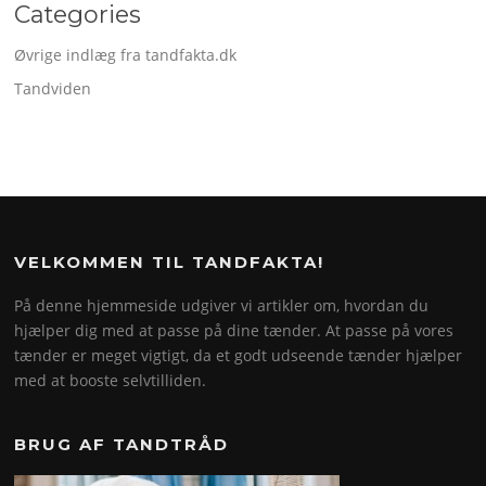
Categories
Øvrige indlæg fra tandfakta.dk
Tandviden
VELKOMMEN TIL TANDFAKTA!
På denne hjemmeside udgiver vi artikler om, hvordan du
hjælper dig med at passe på dine tænder. At passe på vores
tænder er meget vigtigt, da et godt udseende tænder hjælper
med at booste selvtilliden.
BRUG AF TANDTRÅD