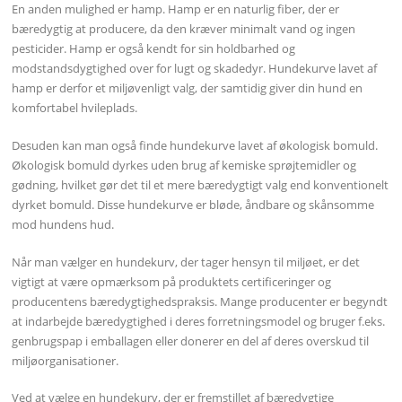
En anden mulighed er hamp. Hamp er en naturlig fiber, der er
bæredygtig at producere, da den kræver minimalt vand og ingen
pesticider. Hamp er også kendt for sin holdbarhed og
modstandsdygtighed over for lugt og skadedyr. Hundekurve lavet af
hamp er derfor et miljøvenligt valg, der samtidig giver din hund en
komfortabel hvileplads.
Desuden kan man også finde hundekurve lavet af økologisk bomuld.
Økologisk bomuld dyrkes uden brug af kemiske sprøjtemidler og
gødning, hvilket gør det til et mere bæredygtigt valg end konventionelt
dyrket bomuld. Disse hundekurve er bløde, åndbare og skånsomme
mod hundens hud.
Når man vælger en hundekurv, der tager hensyn til miljøet, er det
vigtigt at være opmærksom på produktets certificeringer og
producentens bæredygtighedspraksis. Mange producenter er begyndt
at indarbejde bæredygtighed i deres forretningsmodel og bruger f.eks.
genbrugspap i emballagen eller donerer en del af deres overskud til
miljøorganisationer.
Ved at vælge en hundekurv, der er fremstillet af bæredygtige