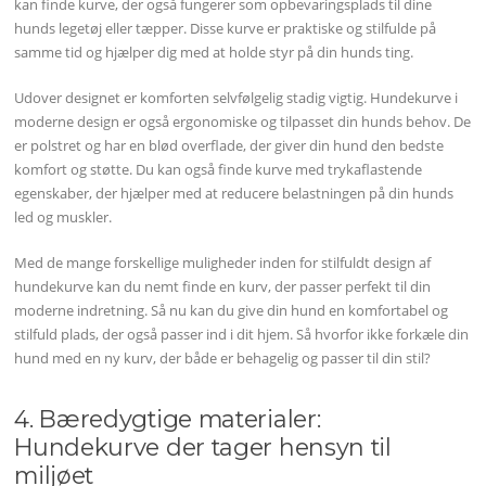
kan finde kurve, der også fungerer som opbevaringsplads til dine
hunds legetøj eller tæpper. Disse kurve er praktiske og stilfulde på
samme tid og hjælper dig med at holde styr på din hunds ting.
Udover designet er komforten selvfølgelig stadig vigtig. Hundekurve i
moderne design er også ergonomiske og tilpasset din hunds behov. De
er polstret og har en blød overflade, der giver din hund den bedste
komfort og støtte. Du kan også finde kurve med trykaflastende
egenskaber, der hjælper med at reducere belastningen på din hunds
led og muskler.
Med de mange forskellige muligheder inden for stilfuldt design af
hundekurve kan du nemt finde en kurv, der passer perfekt til din
moderne indretning. Så nu kan du give din hund en komfortabel og
stilfuld plads, der også passer ind i dit hjem. Så hvorfor ikke forkæle din
hund med en ny kurv, der både er behagelig og passer til din stil?
4. Bæredygtige materialer:
Hundekurve der tager hensyn til
miljøet