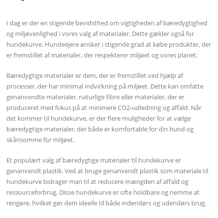
I dag er der en stigende bevidsthed om vigtigheden af bæredygtighed
og miljøvenlighed i vores valg af materialer. Dette gælder også for
hundekurve. Hundeejere ønsker i stigende grad at købe produkter, der
er fremstillet af materialer, der respekterer miljøet og vores planet.
Bæredygtige materialer er dem, der er fremstillet ved hjælp af
processer, der har minimal indvirkning på miljøet. Dette kan omfatte
genanvendte materialer, naturlige fibre eller materialer, der er
produceret med fokus på at minimere CO2-udledning og affald. Når
det kommer til hundekurve, er der flere muligheder for at vælge
bæredygtige materialer, der både er komfortable for din hund og
skånsomme for miljøet.
Et populært valg af bæredygtige materialer til hundekurve er
genanvendt plastik. Ved at bruge genanvendt plastik som materiale til
hundekurve bidrager man til at reducere mængden af affald og
ressourceforbrug. Disse hundekurve er ofte holdbare og nemme at
rengøre, hvilket gør dem ideelle til både indendørs og udendørs brug.