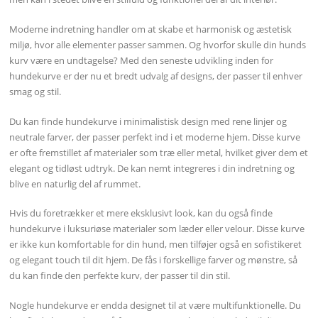
Moderne indretning handler om at skabe et harmonisk og æstetisk
miljø, hvor alle elementer passer sammen. Og hvorfor skulle din hunds
kurv være en undtagelse? Med den seneste udvikling inden for
hundekurve er der nu et bredt udvalg af designs, der passer til enhver
smag og stil.
Du kan finde hundekurve i minimalistisk design med rene linjer og
neutrale farver, der passer perfekt ind i et moderne hjem. Disse kurve
er ofte fremstillet af materialer som træ eller metal, hvilket giver dem et
elegant og tidløst udtryk. De kan nemt integreres i din indretning og
blive en naturlig del af rummet.
Hvis du foretrækker et mere eksklusivt look, kan du også finde
hundekurve i luksuriøse materialer som læder eller velour. Disse kurve
er ikke kun komfortable for din hund, men tilføjer også en sofistikeret
og elegant touch til dit hjem. De fås i forskellige farver og mønstre, så
du kan finde den perfekte kurv, der passer til din stil.
Nogle hundekurve er endda designet til at være multifunktionelle. Du