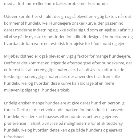
med at forhindre eller lindre fælles problemer hos hunde.
Udover komfort er stilfuldt design også blevet en vigtig faktor, når det
kommer til hundekurve. Hundeejere ønsker kurve, der passer ind i
deres moderne indretning og ikke skiller sig ud som en øjebæ. I afsnit 3
vil vi se på de nyeste trends inden for stilfuldt design af hundekurve og
hvordan de kan være en æstetisk fornøjelse for både hund og ejer.
Miljøbevidsthed er også blevet en vigtig faktor for mange hundeejere.
Derfor er der kommet en stigende efterspørgsel efter hundekurve, der
er fremstillet af bæredygtige materialer. I afsnit 4 vil vi udforske de
forskellige bæredygtige materialer, der anvendes til at fremstille
hundekurve, og hvordan disse kurve kan bidrage til en mere
miljøvenlig tilgang til hundeejerskab.
Endelig ønsker mange hundeejere at give deres hund en personlig
touch. Derfor er der et voksende marked for individuelt tilpassede
hundekurve, der kan tilpasses efter hundens behov og ejerens
præferencer. I afsnit 5 vil vi se på mulighederne for at skræddersy
hundekurve og hvordan dette kan øge både hundens og ejerens
tilfredshed.