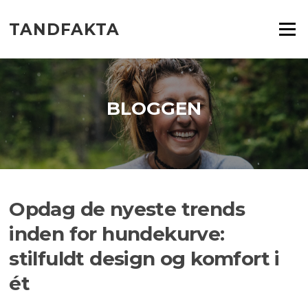
Spring
til
TANDFAKTA
Menu
indhold
BLOGGEN
Opdag de nyeste trends
inden for hundekurve:
stilfuldt design og komfort i
ét