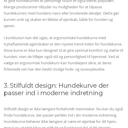
At give hundekurven et personligt touch er også blevet populært.
Mange producenter tilbyder nu muligheden for at tilpasse
hundekurven med hundens navn eller broderede detaljer. Dette gør
kurven unik og skaber en følelse af ejerskab, både for hunden og
ejeren.
I konklusion kan det siges, at ergonomiske hundekurve med
trykaflastende egenskaber er den nyeste trend inden for hundekurve.
Disse kurve er ikke kun designet til at give optimal komfort og støtte til
hunden, men de tilføjer også stil og personlighed til hjemmet. Ved at
vælge en ergonomisk hundekurv kan hundeejere sikre, at deres
firbenede ven har den bedst mulige hvile- og soveoplevelse.
3. Stilfuldt design: Hundekurve der
passer ind i moderne indretning
Stilfuldt design er ikke længere forbeholdt mennesker. Nu kan du også
finde hundekurve, der passer perfekt ind i din moderne indretning.
Hundekurve behøver ikke længere at være en øjenbæ for dit hjem,
men kan i stedet blive en stilfuld og funktionel del af dit interiør.