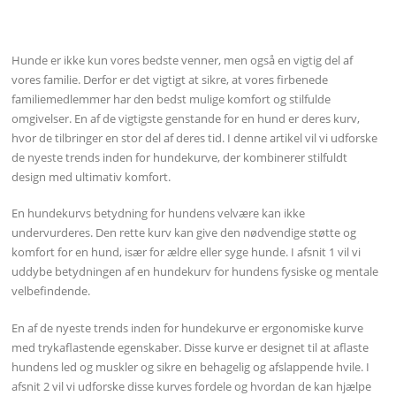
Hunde er ikke kun vores bedste venner, men også en vigtig del af
vores familie. Derfor er det vigtigt at sikre, at vores firbenede
familiemedlemmer har den bedst mulige komfort og stilfulde
omgivelser. En af de vigtigste genstande for en hund er deres kurv,
hvor de tilbringer en stor del af deres tid. I denne artikel vil vi udforske
de nyeste trends inden for hundekurve, der kombinerer stilfuldt
design med ultimativ komfort.
En hundekurvs betydning for hundens velvære kan ikke
undervurderes. Den rette kurv kan give den nødvendige støtte og
komfort for en hund, især for ældre eller syge hunde. I afsnit 1 vil vi
uddybe betydningen af en hundekurv for hundens fysiske og mentale
velbefindende.
En af de nyeste trends inden for hundekurve er ergonomiske kurve
med trykaflastende egenskaber. Disse kurve er designet til at aflaste
hundens led og muskler og sikre en behagelig og afslappende hvile. I
afsnit 2 vil vi udforske disse kurves fordele og hvordan de kan hjælpe