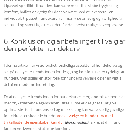
tilpasset specifikt til hunden, kan være med til at skabe tryghed og
komfort, hvilket er vigtigt for dens velvære. Ved at investere i en
individuelt tilpasset hundekurv kan man vise omsorg og kærlighed til
sin hund og samtidig sikre, at den får den bedst mulige soveoplevelse.
6. Konklusion og anbefalinger til valg af
den perfekte hundekurv
I denne artikel har vi udforsket forskellige aspekter af hundekurve og
set på de nyeste trends inden for design og komfort. Det er tydeligt, at
hundekurven spiller en stor rolle for hundens velvære og er en vigtig
del af en moderne indretning.
En af de nyeste trends inden for hundekurve er ergonomiske modeller
med trykaflastende egenskaber. Disse kurve er designet til at give
optimal støtte til hundens led og muskler, og kan være særlig gavnlige
for ældre eller skadede hunde.
Ved at vælge en hundekurv med
trykaflastende egenskaber kan du
sikre, at din hund
får den nødvendige støtte og komfort.