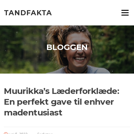
Spring
til
TANDFAKTA
Menu
indhold
BLOGGEN
Muurikka’s Læderforklæde:
En perfekt gave til enhver
madentusiast