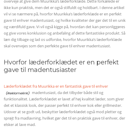
overveje at give dem Muurikka’s læderforklæde. Dette forkælede er
ikke kun praktisk, men det er også stilfuldt og holdbart. I denne artikel
vil vi se nærmere på, hvorfor Muurikka’s læderforklæde er en perfekt
gave til enhver madentusiast, og hvilke kvaliteter der gør det til en unik
og værdifuld gave. Vi vil også kigge på, hvordan det kan personliggøres
og give vores konklusion og anbefaling af dette fantastiske produkt. Så
læn dig tilbage og lad os udforske, hvorfor Muurikka’s læderforklæde
skal overvejes som den perfekte gave til enhver madentusiast.
Hvorfor læderforklædet er en perfekt
gave til madentusiaster
Læderforklædet fra Muurikka er en fantastisk gave til enhver
madentusiast, da det tilbyder både stil og
funktionalitet. Læderforklædet er lavet af høj kvalitet læder, som giver
det et klassisk look, der passer perfekt til enhver kok eller grillmester.
Udover at se godt ud, beskytter læderforklædet også mod pletter og
sprøjt fra madlavning, hvilket gør det til en praktisk gave til enhver, der
elsker at lave mad.