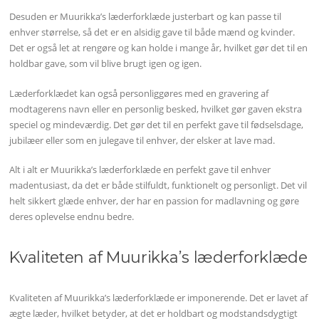
Desuden er Muurikka’s læderforklæde justerbart og kan passe til
enhver størrelse, så det er en alsidig gave til både mænd og kvinder.
Det er også let at rengøre og kan holde i mange år, hvilket gør det til en
holdbar gave, som vil blive brugt igen og igen.
Læderforklædet kan også personliggøres med en gravering af
modtagerens navn eller en personlig besked, hvilket gør gaven ekstra
speciel og mindeværdig. Det gør det til en perfekt gave til fødselsdage,
jubilæer eller som en julegave til enhver, der elsker at lave mad.
Alt i alt er Muurikka’s læderforklæde en perfekt gave til enhver
madentusiast, da det er både stilfuldt, funktionelt og personligt. Det vil
helt sikkert glæde enhver, der har en passion for madlavning og gøre
deres oplevelse endnu bedre.
Kvaliteten af Muurikka’s læderforklæde
Kvaliteten af Muurikka’s læderforklæde er imponerende. Det er lavet af
ægte læder, hvilket betyder, at det er holdbart og modstandsdygtigt