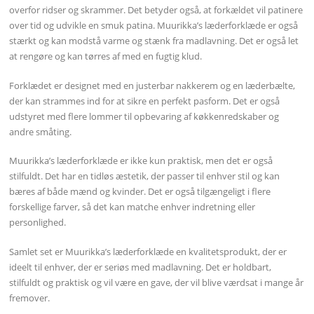
overfor ridser og skrammer. Det betyder også, at forkældet vil patinere
over tid og udvikle en smuk patina. Muurikka’s læderforklæde er også
stærkt og kan modstå varme og stænk fra madlavning. Det er også let
at rengøre og kan tørres af med en fugtig klud.
Forklædet er designet med en justerbar nakkerem og en læderbælte,
der kan strammes ind for at sikre en perfekt pasform. Det er også
udstyret med flere lommer til opbevaring af køkkenredskaber og
andre småting.
Muurikka’s læderforklæde er ikke kun praktisk, men det er også
stilfuldt. Det har en tidløs æstetik, der passer til enhver stil og kan
bæres af både mænd og kvinder. Det er også tilgængeligt i flere
forskellige farver, så det kan matche enhver indretning eller
personlighed.
Samlet set er Muurikka’s læderforklæde en kvalitetsprodukt, der er
ideelt til enhver, der er seriøs med madlavning. Det er holdbart,
stilfuldt og praktisk og vil være en gave, der vil blive værdsat i mange år
fremover.