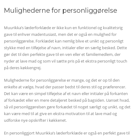
Mulighederne for personliggørelse
Muurikka’s læderforklæde er ikke kun en funktionel og kvalitetsrig
gave til enhver madentusiast, men det er også en mulighed for
personliggørelse. Forklædet kan nemlig blive et unikt og personligt
stykke med en tilføjelse af navn, initialer eller en særlig besked. Dette
gør det til den perfekte gave til en ven eller et familiemedlem, der
nyder at lave mad og som vil sætte pris på et ekstra personligt touch
på deres køkkengrej.
Mulighederne for personliggørelse er mange, og det er op til den
enkelte at vælge, hvad der passer bedst til deres stil og præferencer.
Det kan være en simpel tilføjelse af et navn eller initialer på forkanten
af forkædet eller en mere detaljeret besked på bagsiden. Uanset hvad,
så vil personliggørelsen gøre forkædet til noget særligt og unikt, og det
kan være med til at give en ekstra motivation til at lave mad og
udforske nye opskrifter i køkkenet.
En personliggjort Muurikka’s læderforklæde er også en perfekt gave til