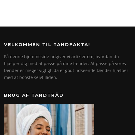
VELKOMMEN TIL TANDFAKTA!
På denne hjemmeside udgiver vi artikler om, hvordan du
hjælper dig med at passe på dine tænder. At passe på vores
tænder er meget vigtigt, da et godt udseende tænder hjælper
med at booste selvtilliden.
BRUG AF TANDTRÅD