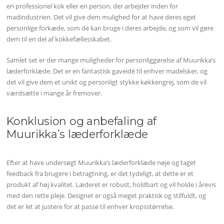
en professionel kok eller en person, der arbejder inden for
madindustrien. Det vil give dem mulighed for at have deres eget
personlige forkæde, som de kan bruge i deres arbejde, og som vil gøre
dem til en del af kokkefællesskabet.
Samlet set er der mange muligheder for personliggørelse af Muurikka’s
læderforklæde. Det er en fantastisk gaveidé til enhver madelsker, og
det vil give dem et unikt og personligt stykke køkkengrej, som de vil
værdsætte i mange år fremover.
Konklusion og anbefaling af
Muurikka’s læderforklæde
Efter at have undersøgt Muurikka’s læderforklæde nøje og taget
feedback fra brugere i betragtning, er det tydeligt, at dette er et
produkt af høj kvalitet. Læderet er robust, holdbart og vil holde i årevis
med den rette pleje. Designet er også meget praktisk og stilfuldt, og
det er let at justere for at passe til enhver kropsstørrelse.