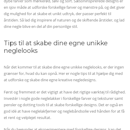
dybe farver som mørkerød, sølv og sort. Sæsoninspirerede designs er
en sjov måde at udforske forskellige farver og mønstre på, og det giver
dig mulighed for at skabe et unikt udtryk, der passer perfekt til
årstiden. Så lad dig inspirere af naturen og de skiftende årstider, og lad
dine negle blive en del af din personlige stil.
Tips til at skabe dine egne unikke
neglelooks
Når det kommer til at skabe dine egne unikke neglelooks, er der ingen
grænser for, hvad du kan opnå. Her er nogle tips til at hjælpe dig med
at udforske og skabe dine egne kreative negledesigns.
Først og fremmest er det vigtigt at have det rigtige værktøj til rådighed.
Investér i nogle gode neglelakker i forskellige farver og teksturer samt
pensler og dotting tools til at skabe forskellige designs. Det er også en
god idé at have neglelakfjerner og neglebåndsolie ved hånden for at få
et rent og velplejet resultat.
Når du begynder at eksperimentere med forskellige designs, kan det