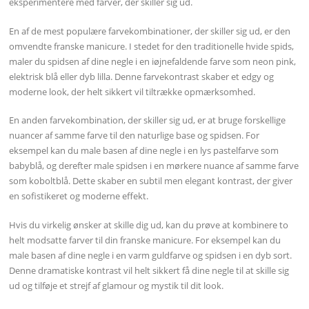
eksperimentere med farver, der skiller sig ud.
En af de mest populære farvekombinationer, der skiller sig ud, er den
omvendte franske manicure. I stedet for den traditionelle hvide spids,
maler du spidsen af dine negle i en iøjnefaldende farve som neon pink,
elektrisk blå eller dyb lilla. Denne farvekontrast skaber et edgy og
moderne look, der helt sikkert vil tiltrække opmærksomhed.
En anden farvekombination, der skiller sig ud, er at bruge forskellige
nuancer af samme farve til den naturlige base og spidsen. For
eksempel kan du male basen af dine negle i en lys pastelfarve som
babyblå, og derefter male spidsen i en mørkere nuance af samme farve
som koboltblå. Dette skaber en subtil men elegant kontrast, der giver
en sofistikeret og moderne effekt.
Hvis du virkelig ønsker at skille dig ud, kan du prøve at kombinere to
helt modsatte farver til din franske manicure. For eksempel kan du
male basen af dine negle i en varm guldfarve og spidsen i en dyb sort.
Denne dramatiske kontrast vil helt sikkert få dine negle til at skille sig
ud og tilføje et strejf af glamour og mystik til dit look.