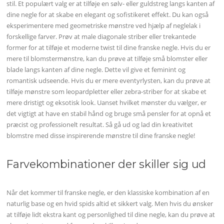
stil. Et populært valg er at tilføje en sølv- eller guldstreg langs kanten af
dine negle for at skabe en elegant og sofistikeret effekt. Du kan også
eksperimentere med geometriske mønstre ved hjælp af neglelak i
forskellige farver. Prøv at male diagonale striber eller trekantede
former for at tilføje et moderne twist til dine franske negle. Hvis du er
mere til blomstermønstre, kan du prøve at tilføje små blomster eller
blade langs kanten af dine negle. Dette vil give et feminint og
romantisk udseende. Hvis du er mere eventyrlysten, kan du prøve at
tilføje mønstre som leopardpletter eller zebra-striber for at skabe et
mere dristigt og eksotisk look. Uanset hvilket mønster du vælger, er
det vigtigt at have en stabil hånd og bruge små pensler for at opnå et
præcist og professionelt resultat. Så gå ud og lad din kreativitet
blomstre med disse inspirerende mønstre til dine franske negle!
Farvekombinationer der skiller sig ud
Når det kommer til franske negle, er den klassiske kombination af en
naturlig base og en hvid spids altid et sikkert valg. Men hvis du ønsker
at tilføje lidt ekstra kant og personlighed til dine negle, kan du prøve at