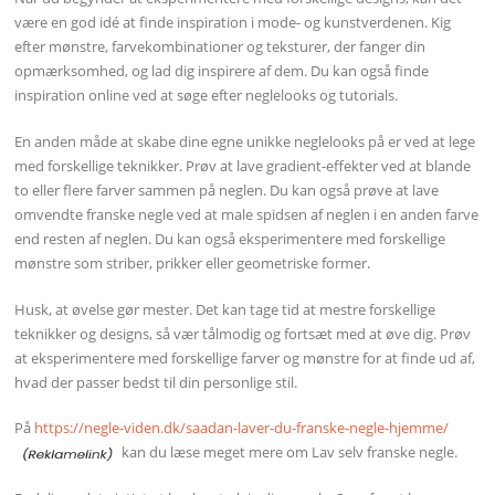
være en god idé at finde inspiration i mode- og kunstverdenen. Kig
efter mønstre, farvekombinationer og teksturer, der fanger din
opmærksomhed, og lad dig inspirere af dem. Du kan også finde
inspiration online ved at søge efter neglelooks og tutorials.
En anden måde at skabe dine egne unikke neglelooks på er ved at lege
med forskellige teknikker. Prøv at lave gradient-effekter ved at blande
to eller flere farver sammen på neglen. Du kan også prøve at lave
omvendte franske negle ved at male spidsen af neglen i en anden farve
end resten af neglen. Du kan også eksperimentere med forskellige
mønstre som striber, prikker eller geometriske former.
Husk, at øvelse gør mester. Det kan tage tid at mestre forskellige
teknikker og designs, så vær tålmodig og fortsæt med at øve dig. Prøv
at eksperimentere med forskellige farver og mønstre for at finde ud af,
hvad der passer bedst til din personlige stil.
På
https://negle-viden.dk/saadan-laver-du-franske-negle-hjemme/
kan du læse meget mere om Lav selv franske negle.