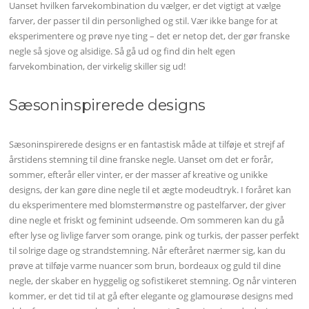
Uanset hvilken farvekombination du vælger, er det vigtigt at vælge
farver, der passer til din personlighed og stil. Vær ikke bange for at
eksperimentere og prøve nye ting – det er netop det, der gør franske
negle så sjove og alsidige. Så gå ud og find din helt egen
farvekombination, der virkelig skiller sig ud!
Sæsoninspirerede designs
Sæsoninspirerede designs er en fantastisk måde at tilføje et strejf af
årstidens stemning til dine franske negle. Uanset om det er forår,
sommer, efterår eller vinter, er der masser af kreative og unikke
designs, der kan gøre dine negle til et ægte modeudtryk. I foråret kan
du eksperimentere med blomstermønstre og pastelfarver, der giver
dine negle et friskt og feminint udseende. Om sommeren kan du gå
efter lyse og livlige farver som orange, pink og turkis, der passer perfekt
til solrige dage og strandstemning. Når efteråret nærmer sig, kan du
prøve at tilføje varme nuancer som brun, bordeaux og guld til dine
negle, der skaber en hyggelig og sofistikeret stemning. Og når vinteren
kommer, er det tid til at gå efter elegante og glamourøse designs med