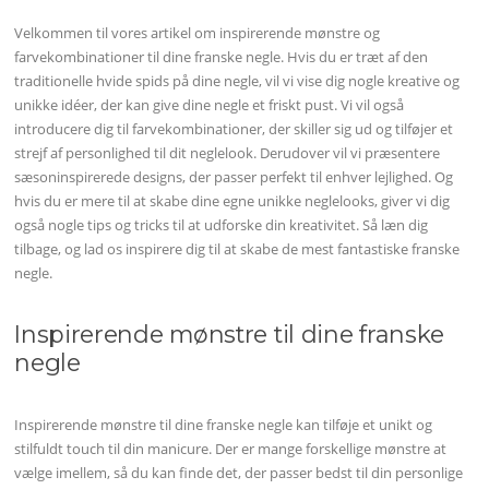
Velkommen til vores artikel om inspirerende mønstre og
farvekombinationer til dine franske negle. Hvis du er træt af den
traditionelle hvide spids på dine negle, vil vi vise dig nogle kreative og
unikke idéer, der kan give dine negle et friskt pust. Vi vil også
introducere dig til farvekombinationer, der skiller sig ud og tilføjer et
strejf af personlighed til dit neglelook. Derudover vil vi præsentere
sæsoninspirerede designs, der passer perfekt til enhver lejlighed. Og
hvis du er mere til at skabe dine egne unikke neglelooks, giver vi dig
også nogle tips og tricks til at udforske din kreativitet. Så læn dig
tilbage, og lad os inspirere dig til at skabe de mest fantastiske franske
negle.
Inspirerende mønstre til dine franske
negle
Inspirerende mønstre til dine franske negle kan tilføje et unikt og
stilfuldt touch til din manicure. Der er mange forskellige mønstre at
vælge imellem, så du kan finde det, der passer bedst til din personlige