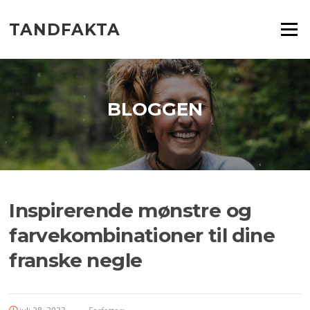
Spring
til
TANDFAKTA
Menu
indhold
BLOGGEN
Inspirerende mønstre og
farvekombinationer til dine
franske negle