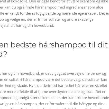
lavet af kokosolie. Den er også kendt for at være skånsom og ikke
er kan du også finde hårshampoo med ingredienser som aloe
m alle er kendt for deres fugtgivende og nærende egenskaber. Det e
o og vælge en, der er fri for sulfater og andre skadelige
leje af dit hår og din hovedbund.
n bedste hårshampoo til dit
d?
 hår og din hovedbund, er det vigtigt at overveje dine behov og
kan en sulfatfri hårshampoo være det bedste valg, da sulfater kan
e tørhed og skade. Hvis du derimod har fedtet hår eller en skællet
 mere effektiv til at fjerne overskydende olie og skæl. Det er
hampooen og undgå stærke kemikalier, der kan irritere hovedbund
t vælge en hårshampoo, der er formuleret til din hårtype og dine