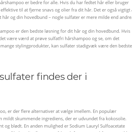
hårshampoo er bedre for alle. Hvis du har fedtet hår eller bruger
ektive til at fjerne snavs og olier fra dit hår. Det er også vigtigt 
dit hår og din hovedbund – nogle sulfater er mere milde end andre
årshampoo er den bedste løsning for dit hår og din hovedbund. Hvis
 det være værd at prøve sulfatfri hårshampoo og se, om det
r mange stylingprodukter, kan sulfater stadigvæk være den bedste
 sulfater findes der i
oo, er der flere alternativer at vælge imellem. En populær
n mildt skummende ingrediens, der er udvundet fra kokosolie.
rent og blødt. En anden mulighed er Sodium Lauryl Sulfoacetate