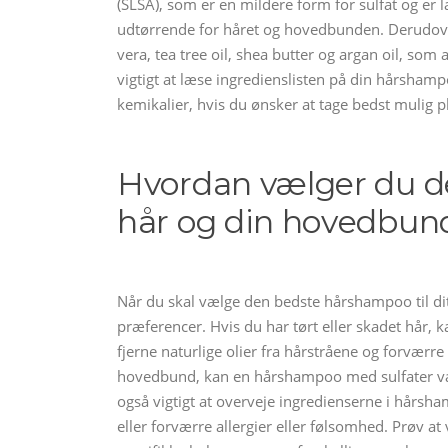
(SLSA), som er en mildere form for sulfat og er 
udtørrende for håret og hovedbunden. Derudov
vera, tea tree oil, shea butter og argan oil, so
vigtigt at læse ingredienslisten på din hårshampo
kemikalier, hvis du ønsker at tage bedst mulig p
Hvordan vælger du de
hår og din hovedbun
Når du skal vælge den bedste hårshampoo til dit
præferencer. Hvis du har tørt eller skadet hår, 
fjerne naturlige olier fra hårstråene og forværr
hovedbund, kan en hårshampoo med sulfater være
også vigtigt at overveje ingredienserne i hårs
eller forværre allergier eller følsomhed. Prøv a