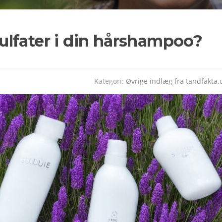
 sulfater i din hårshampoo?
Kategori:
Øvrige indlæg fra tandfakta.