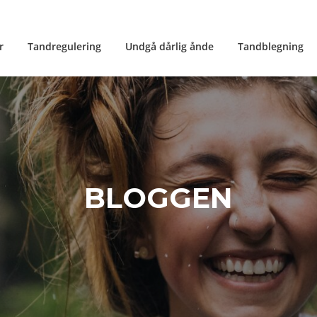
r
Tandregulering
Undgå dårlig ånde
Tandblegning
BLOGGEN