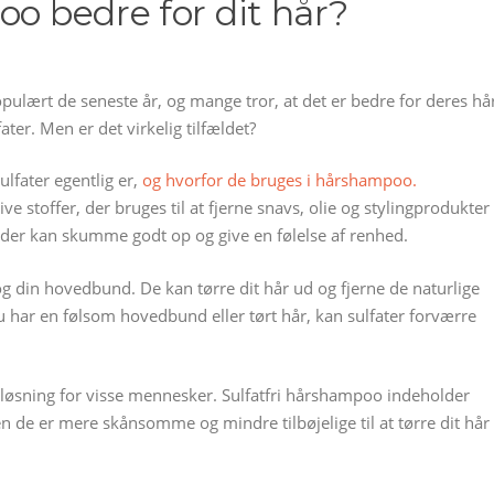
oo bedre for dit hår?
ulært de seneste år, og mange tror, at det er bedre for deres hå
ter. Men er det virkelig tilfældet?
ulfater egentlig er,
og hvorfor de bruges i hårshampoo.
ve stoffer, der bruges til at fjerne snavs, olie og stylingprodukter
r, der kan skumme godt op og give en følelse af renhed.
 din hovedbund. De kan tørre dit hår ud og fjerne de naturlige
u har en følsom hovedbund eller tørt hår, kan sulfater forværre
løsning for visse mennesker. Sulfatfri hårshampoo indeholder
n de er mere skånsomme og mindre tilbøjelige til at tørre dit hår