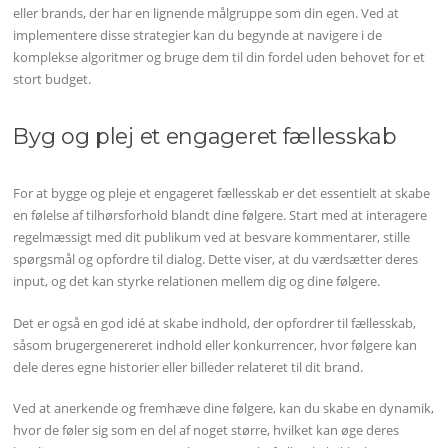
eller brands, der har en lignende målgruppe som din egen. Ved at
implementere disse strategier kan du begynde at navigere i de
komplekse algoritmer og bruge dem til din fordel uden behovet for et
stort budget.
Byg og plej et engageret fællesskab
For at bygge og pleje et engageret fællesskab er det essentielt at skabe
en følelse af tilhørsforhold blandt dine følgere. Start med at interagere
regelmæssigt med dit publikum ved at besvare kommentarer, stille
spørgsmål og opfordre til dialog. Dette viser, at du værdsætter deres
input, og det kan styrke relationen mellem dig og dine følgere.
Det er også en god idé at skabe indhold, der opfordrer til fællesskab,
såsom brugergenereret indhold eller konkurrencer, hvor følgere kan
dele deres egne historier eller billeder relateret til dit brand.
Ved at anerkende og fremhæve dine følgere, kan du skabe en dynamik,
hvor de føler sig som en del af noget større, hvilket kan øge deres