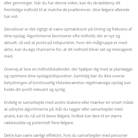
eller gemninger. Når du har denne viden, kan du skræddersy dit
fremtidige indhold til at matche de præferencer, dine følgere allerede
har vist.
Derudover er det vigtigt at være opmærksom på timing og frekvens af
dine opslag. Algoritmerne favoriserer ofte indhold, der er nyt og
aktuelt, så ved at poste på tidspunkter, hvor din målgruppe er mest
aktiv, kan du øge chancerne for, at dit indhold bliver set og interageret
med.
Overvej at lave en indholdskalender, der hjælper dig med at planlægge
og optimere dine opslagstidspunkter. Samtidig bør du ikke overse
betydningen af kontinuerlig tilstedeværelse; regelmæssige opslag kan
holde din profil relevant og synlig.
Endelig er samarbejde med andre skabere eller mærker en smart måde
at udnytte algoritmerne på. Når du tagger eller samarbejder med
andre, kan du nå ud til deres følgere, hvilket kan føre til en større
rækkevidde og potentielt flere følgere.
Dette kan være særligt effektivt, hvis du samarbejder med personer