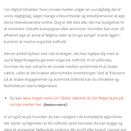
I en digital tidsalder, hvor sociale medier udgør en uundgåelig del af
vores dagligdag, søger mange virksomheder og enkeltpersoner at øge
deres tilstedeværelse online. Dog er det ikke alle, der har budgettet til
at investere i betalte kampagner eller annoncer. Hvordan kan man så
effektivt øge sit antal af følgere uden at bruge penge? Svaret ligger i
kunsten at mestre organisk indhold.
Denne artikel dykker ned i de strategier, der kan hjælpe dig med at
opnå følgerforøgelse gennem organisk indhold. Vi vil udforske,
hvordan du kan udnytte de sociale mediers potentiale til at skabe
vækst, uden at det kræver økonomiske investeringer. Ved at fokusere
på at skabe engagerende og autentisk indhold kan du tiltrække og
fastholde en større følgerskare.
Du kan
læse meget mere om Sådan vækster du din følgerskare på
sociale medier her
.
Vi vil også se på, hvordan du kan navigere i de komplekse algoritmer,
der styrer synligheden af dit indhold, samt hvordan du kan bygge og
pleje et engageret fællesskab omkring din profil eller brand. Uanset om