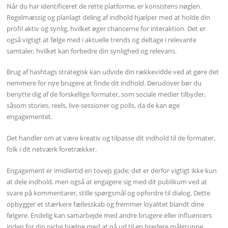
Når du har identificeret de rette platforme, er konsistens nøglen.
Regelmæssig og planlagt deling af indhold hjælper med at holde din
profil aktiv og synlig, hvilket øger chancerne for interaktion. Det er
også vigtigt at følge med i aktuelle trends og deltage i relevante
samtaler, hvilket kan forbedre din synlighed og relevans.
Brug af hashtags strategisk kan udvide din rækkevidde ved at gøre det
nemmere for nye brugere at finde dit indhold. Derudover bør du
benytte dig af de forskellige formater, som sociale medier tilbyder,
såsom stories, reels, live-sessioner og polls, da de kan øge
engagementet.
Det handler om at være kreativ og tilpasse dit indhold til de formater,
folk i dit netværk foretrækker.
Engagement er imidlertid en tovejs gade; det er derfor vigtigt ikke kun
at dele indhold, men også at engagere sig med dit publikum ved at
svare på kommentarer, stille spørgsmål og opfordre til dialog. Dette
opbygger et stærkere fællesskab og fremmer loyalitet blandt dine
følgere. Endelig kan samarbejde med andre brugere eller influencers
inden for din niche hjælpe med at nå ud til en bredere målgruppe.