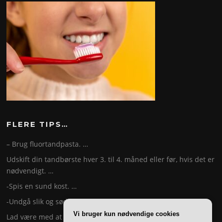
FLERE TIPS…
– Brug fluortandpasta. …
Udskift din tandbørste hver 3. til 4. måned eller før, hvis det er
nødvendigt. …
-Spis en sund kost. …
-Undgå slik og sødede drikke. …
Vi bruger kun nødvendige cookies
Lad være med at ryge. …