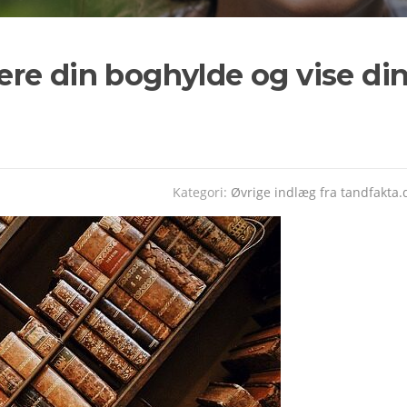
re din boghylde og vise di
Kategori:
Øvrige indlæg fra tandfakta.