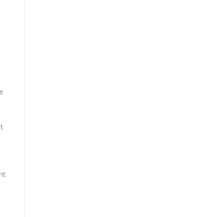
e
t
nt