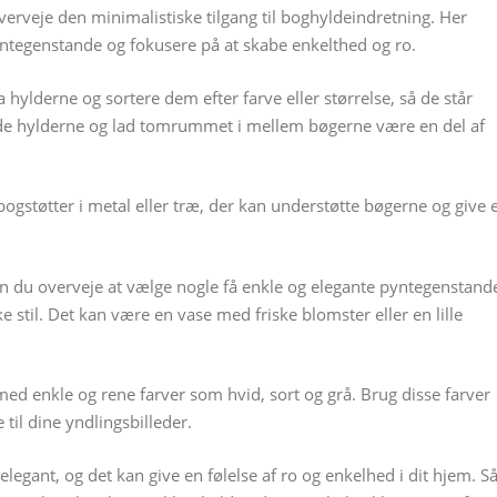
overveje den minimalistiske tilgang til boghyldeindretning. Her
tegenstande og fokusere på at skabe enkelthed og ro.
 hylderne og sortere dem efter farve eller størrelse, så de står
ylde hylderne og lad tomrummet i mellem bøgerne være en del af
bogstøtter i metal eller træ, der kan understøtte bøgerne og give 
 kan du overveje at vælge nogle få enkle og elegante pyntegenstand
e stil. Det kan være en vase med friske blomster eller en lille
ed enkle og rene farver som hvid, sort og grå. Brug disse farver
til dine yndlingsbilleder.
elegant, og det kan give en følelse af ro og enkelhed i dit hjem. S