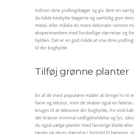
Indram dine yndlingsbøger og giv dem en særlig
du både beskytte bøgerne og samtidig give de
metal, eller måske en mere dekorativ ramme med 
eksperimentere med forskellige størrelser og f
hylden. Det er en god måde at vise dine yndling
til din boghylde.
Tilføj grønne planter
En af de mest populære måder at bringe liv til en
farve og tekstur, men de skaber også en følelse af
bruges til at dekorere din boghylde, fra små kakt
der kræver minimal vedligeholdelse og lys, såsom
du også vælge planter med farverige blade eller 
tænke på deres størrelse i forhold til bøgerne,