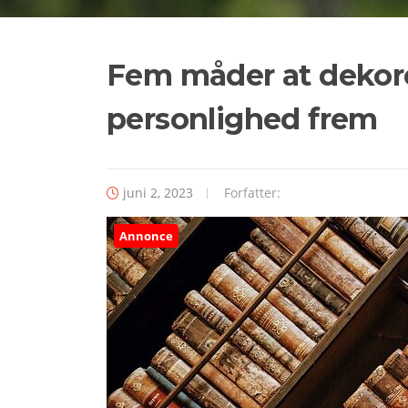
Fem måder at dekore
personlighed frem
juni 2, 2023
Forfatter:
Annonce