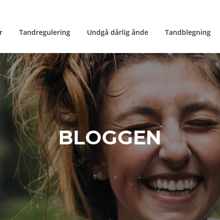
r
Tandregulering
Undgå dårlig ånde
Tandblegning
BLOGGEN