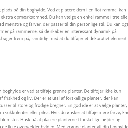
 plads på din boghylde. Ved at placere dem i en flot ramme, kan
m ekstra opmærksomhed. Du kan vælge en enkel ramme i træ elle
mønstre og farver, der passer til din personlige stil. Du kan og
ormer på rammerne, så de skaber en interessant dynamik på
sbøger frem på, samtidig med at du tilføjer et dekorativt element
 boghylde er ved at tilføje grønne planter. De tilføjer ikke kun
 friskhed og liv. Der er et utal af forskellige planter, der kan
usser til store og frodige bregner. En god idé er at vælge planter,
 sukkulenter eller pilea. Hvis du ønsker at tilføje mere farve, ka
blomster. Husk på at placere planterne i forskellige højder og
 så de ikke overvælder hylden. Med grønne planter vil din boghyld