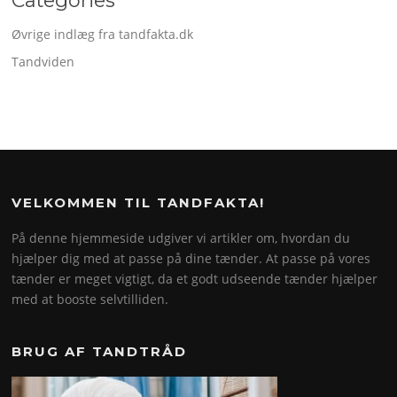
Categories
Øvrige indlæg fra tandfakta.dk
Tandviden
VELKOMMEN TIL TANDFAKTA!
På denne hjemmeside udgiver vi artikler om, hvordan du
hjælper dig med at passe på dine tænder. At passe på vores
tænder er meget vigtigt, da et godt udseende tænder hjælper
med at booste selvtilliden.
BRUG AF TANDTRÅD