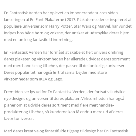
En Fantastisk Verden har oplevet en imponerende succes siden
lanceringen af En Fant Plakaterne i 2017. Plakaterne, der er inspireret af
populære universer som Harry Potter, Star Wars og Marvel, har vundet
indpas hos både børn og voksne, der ønsker at udsmykke deres hjem
med en unik og fantasifuld indretning.
En Fantastisk Verden har formået at skabe et helt univers omkring
deres plakater, og virksomheden har allerede udvidet deres sortiment
med merchandise og tilbehør, der passer til de forskellige universer.
Deres popularitet har også ført til samarbejder med store
virksomheder som IKEA og Lego.
Fremtiden ser lys ud for En Fantastisk Verden, der fortsat vil udvikle
nye designs og universer til deres plakater. Virksomheden har også
planer om at udvide deres sortiment med flere merchandise-
produkter og tilbehør, så kunderne kan få endnu mere ud af deres
favorituniverser.
Med deres kreative og fantasifulde tilgang til design har En Fantastisk