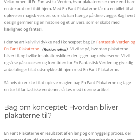
Velkommen til En Fantastisk Verden, hvor plakaterne er mere end bare
en dekoration til dit hjem. Med En Fant Plakaterne får du en billet til at
opleve en magisk verden, som du kan hænge på dine vægge. Bag hvert
design gemmer sig en historie og et univers, som er skabt med
kærlighed og fantasi.
I denne artikel vil vi dykke ned i konceptet bag En
Fantastisk Verden og
En Fant Plakaterne.
Vi vil se på, hvordan plakaterne
bliver til, og hvilke inspirationskilder der ligger bag universerne. Vi vil
også se på succesen og fremtiden for En Fantastisk Verden og give dig
anbefalinger til at udsmykke dit hjem med En Fant Plakaterne.
Så hvis du er klar til at opleve magien bag En Fant Plakaterne og tage
en tur til fantastiske verdener, så læs med i denne artikel.
Bag om konceptet: Hvordan bliver
plakaterne til?
En Fant Plakaterne er resultatet af en lang og omhyggelig proces, der
starter med en idé og ender med en smuk og fængslende plakat. Først