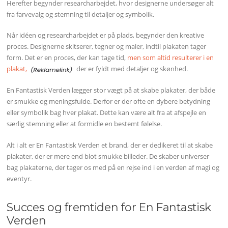
Herefter begynder researcharbejdet, hvor designerne undersøger alt
fra farvevalg og stemning til detaljer og symbolik.
Når idéen og researcharbejdet er på plads, begynder den kreative
proces. Designerne skitserer, tegner og maler, indtil plakaten tager
form. Det er en proces, der kan tage tid,
men som altid resulterer i en
plakat,
der er fyldt med detaljer og skønhed.
En Fantastisk Verden lægger stor vægt på at skabe plakater, der både
er smukke og meningsfulde. Derfor er der ofte en dybere betydning
eller symbolik bag hver plakat. Dette kan være alt fra at afspejle en
særlig stemning eller at formidle en bestemt følelse.
Alt i alt er En Fantastisk Verden et brand, der er dedikeret til at skabe
plakater, der er mere end blot smukke billeder. De skaber universer
bag plakaterne, der tager os med på en rejse ind i en verden af magi og
eventyr.
Succes og fremtiden for En Fantastisk
Verden