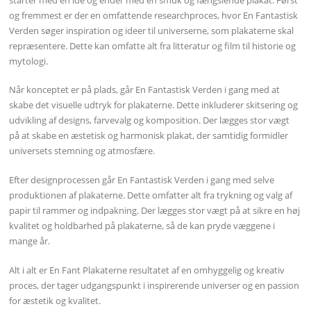
og fremmest er der en omfattende researchproces, hvor En Fantastisk
Verden søger inspiration og ideer til universerne, som plakaterne skal
repræsentere. Dette kan omfatte alt fra litteratur og film til historie og
mytologi.
Når konceptet er på plads, går En Fantastisk Verden i gang med at
skabe det visuelle udtryk for plakaterne. Dette inkluderer skitsering og
udvikling af designs, farvevalg og komposition. Der lægges stor vægt
på at skabe en æstetisk og harmonisk plakat, der samtidig formidler
universets stemning og atmosfære.
Efter designprocessen går En Fantastisk Verden i gang med selve
produktionen af plakaterne. Dette omfatter alt fra trykning og valg af
papir til rammer og indpakning. Der lægges stor vægt på at sikre en høj
kvalitet og holdbarhed på plakaterne, så de kan pryde væggene i
mange år.
Alt i alt er En Fant Plakaterne resultatet af en omhyggelig og kreativ
proces, der tager udgangspunkt i inspirerende universer og en passion
for æstetik og kvalitet.