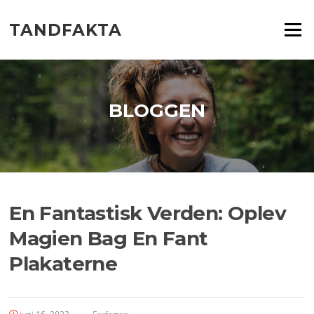
Spring
til
TANDFAKTA
Menu
indhold
BLOGGEN
En Fantastisk Verden: Oplev
Magien Bag En Fant
Plakaterne