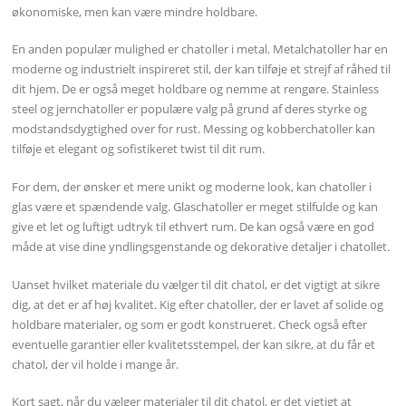
økonomiske, men kan være mindre holdbare.
En anden populær mulighed er chatoller i metal. Metalchatoller har en
moderne og industrielt inspireret stil, der kan tilføje et strejf af råhed til
dit hjem. De er også meget holdbare og nemme at rengøre. Stainless
steel og jernchatoller er populære valg på grund af deres styrke og
modstandsdygtighed over for rust. Messing og kobberchatoller kan
tilføje et elegant og sofistikeret twist til dit rum.
For dem, der ønsker et mere unikt og moderne look, kan chatoller i
glas være et spændende valg. Glaschatoller er meget stilfulde og kan
give et let og luftigt udtryk til ethvert rum. De kan også være en god
måde at vise dine yndlingsgenstande og dekorative detaljer i chatollet.
Uanset hvilket materiale du vælger til dit chatol, er det vigtigt at sikre
dig, at det er af høj kvalitet. Kig efter chatoller, der er lavet af solide og
holdbare materialer, og som er godt konstrueret. Check også efter
eventuelle garantier eller kvalitetsstempel, der kan sikre, at du får et
chatol, der vil holde i mange år.
Kort sagt, når du vælger materialer til dit chatol, er det vigtigt at