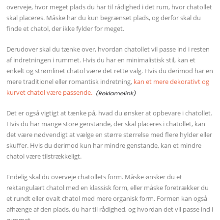
overveje, hvor meget plads du har til rådighed i det rum, hvor chatollet
skal placeres. Måske har du kun begrænset plads, og derfor skal du
finde et chatol, der ikke fylder for meget.
Derudover skal du tænke over, hvordan chatollet vil passe ind i resten
af indretningen i rummet. Hvis du har en minimalistisk stil, kan et
enkelt og strømlinet chatol være det rette valg. Hvis du derimod har en
mere traditionel eller romantisk indretning,
kan et mere dekorativt og
kurvet chatol være passende.
Det er også vigtigt at tænke på, hvad du ønsker at opbevare i chatollet.
Hvis du har mange store genstande, der skal placeres i chatollet, kan
det være nødvendigt at vælge en større størrelse med flere hylder eller
skuffer. Hvis du derimod kun har mindre genstande, kan et mindre
chatol være tilstrækkeligt.
Endelig skal du overveje chatollets form. Måske ønsker du et
rektangulært chatol med en klassisk form, eller måske foretrækker du
et rundt eller ovalt chatol med mere organisk form. Formen kan også
afhænge af den plads, du har til rådighed, og hvordan det vil passe ind i
rummet.