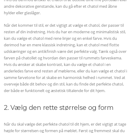
andre dekorative genstande, kan du gå efter et chatol med åbne
hylder eller glaslåger.
Når det kommer til stil, er det vigtigt at vælge et chatol, der passer til
resten af din indretning. Hvis du har en moderne og minimalistisk stil,
kan du vælge et chatol med rene linjer og en enkel farve. Hvis du
derimod har en mere klassisk indretning, kan et chatol med flotte
udskæringer og en antikfinish være det perfekte valg. Tænk også over
farven på chatollet og hvordan den passer til rummets farveskema.
Hvis du ønsker at skabe kontrast, kan du vælge et chatol i en
anderledes farve end resten af møblerne, eller du kan vælge et chatol i
samme farvetone for at skabe en harmonisk helhed i rummet. Ved at
overveje både dit behov og din stil, kan du finde det perfekte chatol,
der både er funktionelt og æstetisk tiltalende for dit hjem.
2. Vælg den rette størrelse og form
Når du skal vælge det perfekte chatol til dit hjem, er det vigtigt at tage
højde for størrelsen og formen på møblet. Først og fremmest skal du