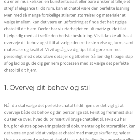
du er en musikelsker, en kunstentusiast eller bare ønsker at tilføje et
strejf af elegance til dit rum, kan et chatol være den perfekte løsning.
Men med så mange forskellige stilarter, størrelser og materialer at
vælge imellem, kan det være en udfordring at finde det helt rigtige
chatol til dit hjem. Derfor har vi udarbejdet en ultimativ guide til at
hjælpe dig med at træffe den bedste beslutning. Vi vil dække alt fra at
overveje dit behov og stil til at vælge den rette størrelse og form, samt
materialer og kvalitet. Vi vil også give dig tips til at gøre rummet
personligt med dekorative detaljer og tilbehør. Så læn dig tilbage, slap
af og lad os guide dig gennem processen med at vælge det perfekte
chatol til dit hjem.
1. Overvej dit behov og stil
Når du skal vælge det perfekte chatol til dit hjem, er det vigtigt at
overveje både dit behov og din personlige stil. Først og fremmest skal
du tænke over, hvad du primært vil bruge chatollet til. Hvis du har
brug for ekstra opbevaringsplads til dokumenter og kontorartikler, kan
det være en god idé at vælge et chatol med mange skuffer og hylder.
Hvis du derimod ønsker et chatol til at udstille dine fine porcelæn eller