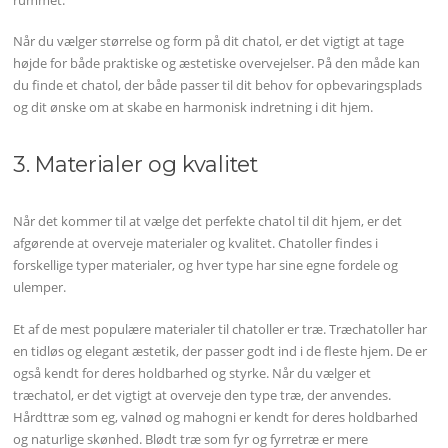
Når du vælger størrelse og form på dit chatol, er det vigtigt at tage
højde for både praktiske og æstetiske overvejelser. På den måde kan
du finde et chatol, der både passer til dit behov for opbevaringsplads
og dit ønske om at skabe en harmonisk indretning i dit hjem.
3. Materialer og kvalitet
Når det kommer til at vælge det perfekte chatol til dit hjem, er det
afgørende at overveje materialer og kvalitet. Chatoller findes i
forskellige typer materialer, og hver type har sine egne fordele og
ulemper.
Et af de mest populære materialer til chatoller er træ. Træchatoller har
en tidløs og elegant æstetik, der passer godt ind i de fleste hjem. De er
også kendt for deres holdbarhed og styrke. Når du vælger et
træchatol, er det vigtigt at overveje den type træ, der anvendes.
Hårdttræ som eg, valnød og mahogni er kendt for deres holdbarhed
og naturlige skønhed. Blødt træ som fyr og fyrretræ er mere