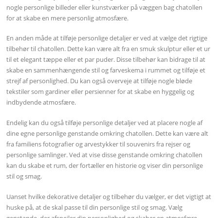
nogle personlige billeder eller kunstværker på væggen bag chatollen
for at skabe en mere personlig atmosfære.
En anden måde at tilføje personlige detaljer er ved at vælge det rigtige
tilbehør til chatollen. Dette kan være alt fra en smuk skulptur eller et ur
til et elegant tæppe eller et par puder. Disse tilbehør kan bidrage til at
skabe en sammenhængende stil og farveskema i rummet og tilføje et
strejf af personlighed. Du kan også overveje at tilføje nogle bløde
tekstiler som gardiner eller persienner for at skabe en hyggelig og
indbydende atmosfære.
Endelig kan du også tilføje personlige detaljer ved at placere nogle af
dine egne personlige genstande omkring chatollen. Dette kan være alt
fra familiens fotografier og arvestykker til souvenirs fra rejser og
personlige samlinger. Ved at vise disse genstande omkring chatollen
kan du skabe et rum, der fortæller en historie og viser din personlige
stil og smag.
Uanset hvilke dekorative detaljer og tilbehør du vælger, er det vigtigt at
huske på, at de skal passe til din personlige stil og smag. Vælg
genstande, der afspejler din personlighed og skaber en atmosfære,