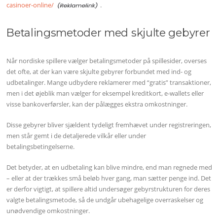
casinoer-online/
.
Betalingsmetoder med skjulte gebyrer
Når nordiske spillere vælger betalingsmetoder på spillesider, overses
det ofte, at der kan være skjulte gebyrer forbundet med ind- og
udbetalinger. Mange udbydere reklamerer med “gratis” transaktioner,
men i det øjeblik man vælger for eksempel kreditkort, e-wallets eller
visse bankoverførsler, kan der pålægges ekstra omkostninger.
Disse gebyrer bliver sjældent tydeligt fremhævet under registreringen,
men står gemt i de detaljerede vilkår eller under
betalingsbetingelserne.
Det betyder, at en udbetaling kan blive mindre, end man regnede med
– eller at der trækkes små beløb hver gang, man sætter penge ind. Det
er derfor vigtigt, at spillere altid undersøger gebyrstrukturen for deres
valgte betalingsmetode, så de undgår ubehagelige overraskelser og
unødvendige omkostninger.