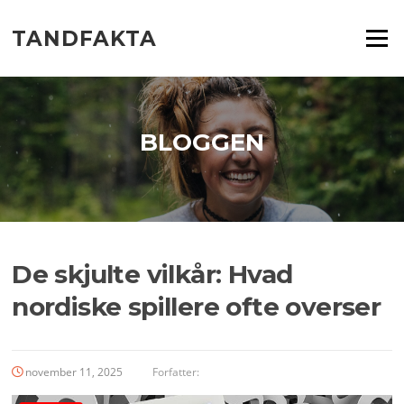
Spring
til
TANDFAKTA
Menu
indhold
BLOGGEN
De skjulte vilkår: Hvad
nordiske spillere ofte overser
november 11, 2025
Forfatter: