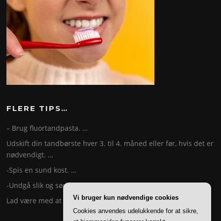
FLERE TIPS…
– Brug fluortandpasta. …
Udskift din tandbørste hver 3. til 4. måned eller før, hvis det er
nødvendigt. …
-Spis en sund kost. …
-Undgå slik og sødede drikke. …
Vi bruger kun nødvendige cookies
Lad være med at ryge. …
Cookies anvendes udelukkende for at sikre,