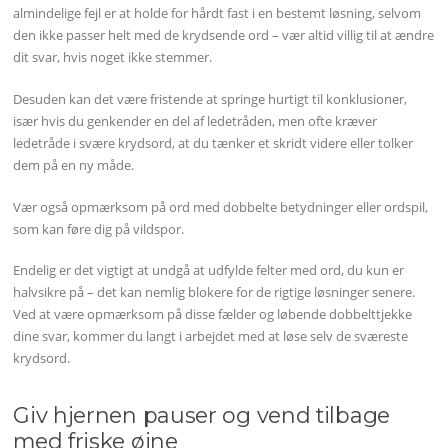
almindelige fejl er at holde for hårdt fast i en bestemt løsning, selvom
den ikke passer helt med de krydsende ord – vær altid villig til at ændre
dit svar, hvis noget ikke stemmer.
Desuden kan det være fristende at springe hurtigt til konklusioner,
især hvis du genkender en del af ledetråden, men ofte kræver
ledetråde i svære krydsord, at du tænker et skridt videre eller tolker
dem på en ny måde.
Vær også opmærksom på ord med dobbelte betydninger eller ordspil,
som kan føre dig på vildspor.
Endelig er det vigtigt at undgå at udfylde felter med ord, du kun er
halvsikre på – det kan nemlig blokere for de rigtige løsninger senere.
Ved at være opmærksom på disse fælder og løbende dobbelttjekke
dine svar, kommer du langt i arbejdet med at løse selv de sværeste
krydsord.
Giv hjernen pauser og vend tilbage
med friske øjne