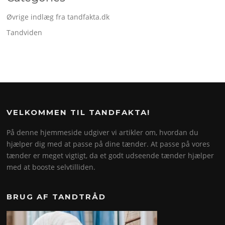
Øvrige indlæg fra tandfakta.dk
Tandviden
VELKOMMEN TIL TANDFAKTA!
På denne hjemmeside udgiver vi artikler om, hvordan du
hjælper dig med at passe på dine tænder. At passe på vores
tænder er meget vigtigt, da et godt udseende tænder hjælper
med at booste selvtilliden.
BRUG AF TANDTRÅD