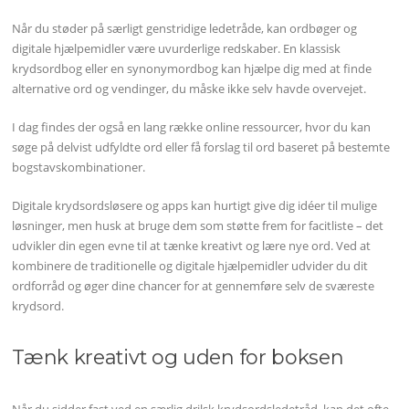
Når du støder på særligt genstridige ledetråde, kan ordbøger og
digitale hjælpemidler være uvurderlige redskaber. En klassisk
krydsordbog eller en synonymordbog kan hjælpe dig med at finde
alternative ord og vendinger, du måske ikke selv havde overvejet.
I dag findes der også en lang række online ressourcer, hvor du kan
søge på delvist udfyldte ord eller få forslag til ord baseret på bestemte
bogstavskombinationer.
Digitale krydsordsløsere og apps kan hurtigt give dig idéer til mulige
løsninger, men husk at bruge dem som støtte frem for facitliste – det
udvikler din egen evne til at tænke kreativt og lære nye ord. Ved at
kombinere de traditionelle og digitale hjælpemidler udvider du dit
ordforråd og øger dine chancer for at gennemføre selv de sværeste
krydsord.
Tænk kreativt og uden for boksen