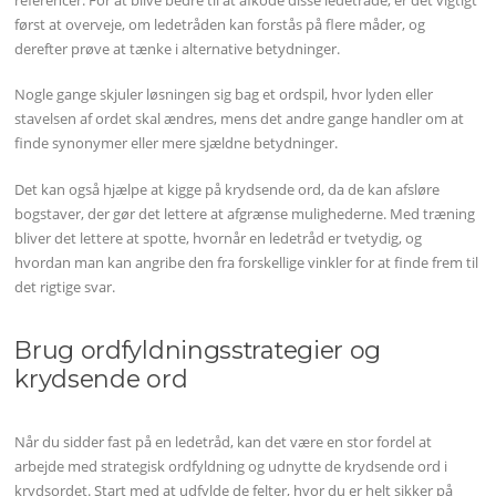
først at overveje, om ledetråden kan forstås på flere måder, og
derefter prøve at tænke i alternative betydninger.
Nogle gange skjuler løsningen sig bag et ordspil, hvor lyden eller
stavelsen af ordet skal ændres, mens det andre gange handler om at
finde synonymer eller mere sjældne betydninger.
Det kan også hjælpe at kigge på krydsende ord, da de kan afsløre
bogstaver, der gør det lettere at afgrænse mulighederne. Med træning
bliver det lettere at spotte, hvornår en ledetråd er tvetydig, og
hvordan man kan angribe den fra forskellige vinkler for at finde frem til
det rigtige svar.
Brug ordfyldningsstrategier og
krydsende ord
Når du sidder fast på en ledetråd, kan det være en stor fordel at
arbejde med strategisk ordfyldning og udnytte de krydsende ord i
krydsordet. Start med at udfylde de felter, hvor du er helt sikker på