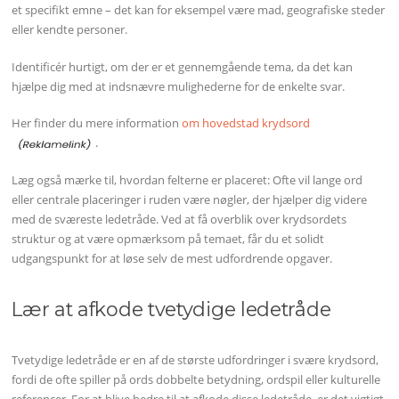
et specifikt emne – det kan for eksempel være mad, geografiske steder
eller kendte personer.
Identificér hurtigt, om der er et gennemgående tema, da det kan
hjælpe dig med at indsnævre mulighederne for de enkelte svar.
Her finder du mere information
om hovedstad krydsord
.
Læg også mærke til, hvordan felterne er placeret: Ofte vil lange ord
eller centrale placeringer i ruden være nøgler, der hjælper dig videre
med de sværeste ledetråde. Ved at få overblik over krydsordets
struktur og at være opmærksom på temaet, får du et solidt
udgangspunkt for at løse selv de mest udfordrende opgaver.
Lær at afkode tvetydige ledetråde
Tvetydige ledetråde er en af de største udfordringer i svære krydsord,
fordi de ofte spiller på ords dobbelte betydning, ordspil eller kulturelle
referencer. For at blive bedre til at afkode disse ledetråde, er det vigtigt