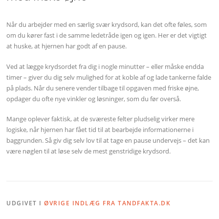
Når du arbejder med en særlig svær krydsord, kan det ofte føles, som
om du kører fast i de samme ledetråde igen og igen. Her er det vigtigt
at huske, at hjernen har godt af en pause.
Ved at lægge krydsordet fra dig i nogle minutter – eller måske endda
timer – giver du dig selv mulighed for at koble af og lade tankerne falde
på plads. Når du senere vender tilbage til opgaven med friske øjne,
opdager du ofte nye vinkler og løsninger, som du før overså.
Mange oplever faktisk, at de sværeste felter pludselig virker mere
logiske, når hjernen har fået tid til at bearbejde informationerne i
baggrunden. Så giv dig selv lov til at tage en pause undervejs – det kan
være nøglen til at løse selv de mest genstridige krydsord.
UDGIVET I
ØVRIGE INDLÆG FRA TANDFAKTA.DK