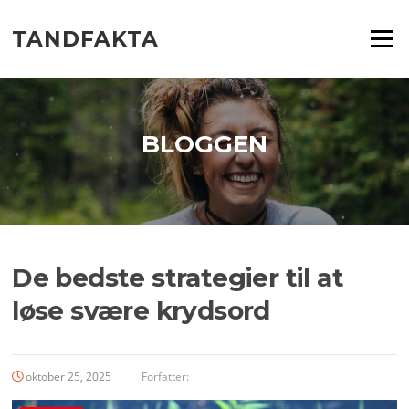
Spring
til
TANDFAKTA
Menu
indhold
BLOGGEN
De bedste strategier til at
løse svære krydsord
oktober 25, 2025
Forfatter: