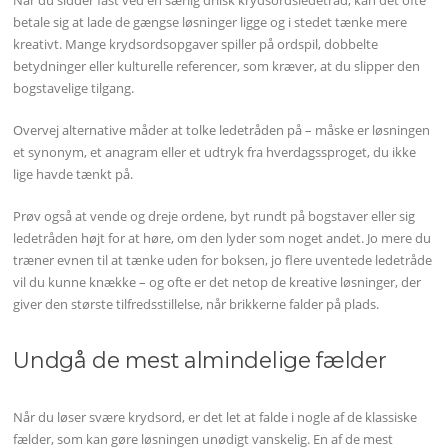
Når du sidder fast ved en særlig drilsk krydsordsledetråd, kan det ofte
betale sig at lade de gængse løsninger ligge og i stedet tænke mere
kreativt. Mange krydsordsopgaver spiller på ordspil, dobbelte
betydninger eller kulturelle referencer, som kræver, at du slipper den
bogstavelige tilgang.
Overvej alternative måder at tolke ledetråden på – måske er løsningen
et synonym, et anagram eller et udtryk fra hverdagssproget, du ikke
lige havde tænkt på.
Prøv også at vende og dreje ordene, byt rundt på bogstaver eller sig
ledetråden højt for at høre, om den lyder som noget andet. Jo mere du
træner evnen til at tænke uden for boksen, jo flere uventede ledetråde
vil du kunne knække – og ofte er det netop de kreative løsninger, der
giver den største tilfredsstillelse, når brikkerne falder på plads.
Undgå de mest almindelige fælder
Når du løser svære krydsord, er det let at falde i nogle af de klassiske
fælder, som kan gøre løsningen unødigt vanskelig. En af de mest