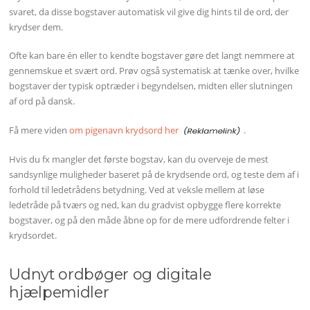
svaret, da disse bogstaver automatisk vil give dig hints til de ord, der
krydser dem.
Ofte kan bare én eller to kendte bogstaver gøre det langt nemmere at
gennemskue et svært ord. Prøv også systematisk at tænke over, hvilke
bogstaver der typisk optræder i begyndelsen, midten eller slutningen
af ord på dansk.
Få mere viden
om pigenavn krydsord her
.
Hvis du fx mangler det første bogstav, kan du overveje de mest
sandsynlige muligheder baseret på de krydsende ord, og teste dem af i
forhold til ledetrådens betydning. Ved at veksle mellem at løse
ledetråde på tværs og ned, kan du gradvist opbygge flere korrekte
bogstaver, og på den måde åbne op for de mere udfordrende felter i
krydsordet.
Udnyt ordbøger og digitale
hjælpemidler