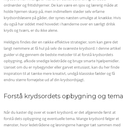
ordnørder og fritidshjerner. De kan være en sjov og lærerig måde at
holde hjernen skarp på, men indimellem støder selv erfarne
krydsordsløsere på gåder, der synes næsten umulige at knække. Hvis
du også har siddet med hovedet i hænderne over en særligt drilsk
kryds og tværs, er du ikke alene.
Heldigvis findes der en række effektive strategier, som kan gøre det
langt nemmere at få hul på selv de sværeste krydsord. I denne artikel
guider vi dig gennem de bedste metoder til at forstå krydsordets
opbygning, afkode snedige ledetråde og bruge smarte hjælpemidler.
Uanset om du er nybegynder eller garvet entusiast, kan du her finde
inspiration til at tænke mere kreativt, undgå klassiske fælder og få
endnu større fornøjelse ud af din krydsordsjagt.
Forstå krydsordets opbygning og tema
Når du kaster dig over et svært krydsord, er det afgørende først at
forstå dets opbygning og eventuelle tema. Mange krydsord følger et
mønster, hvor ledetrådene og løsningerne hænger tæt sammen med