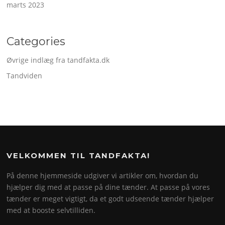
marts 2023
Categories
Øvrige indlæg fra tandfakta.dk
Tandviden
VELKOMMEN TIL TANDFAKTA!
På denne hjemmeside udgiver vi artikler om, hvordan du
hjælper dig med at passe på dine tænder. At passe på vores
tænder er meget vigtigt, da et godt udseende tænder hjælper
med at booste selvtilliden.