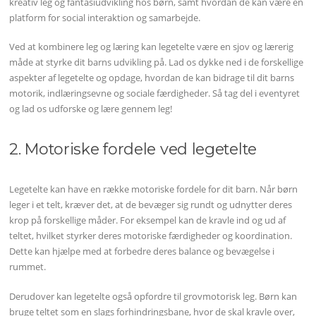
kreativ leg og fantasiudvikling hos børn, samt hvordan de kan være en
platform for social interaktion og samarbejde.
Ved at kombinere leg og læring kan legetelte være en sjov og lærerig
måde at styrke dit barns udvikling på. Lad os dykke ned i de forskellige
aspekter af legetelte og opdage, hvordan de kan bidrage til dit barns
motorik, indlæringsevne og sociale færdigheder. Så tag del i eventyret
og lad os udforske og lære gennem leg!
2. Motoriske fordele ved legetelte
Legetelte kan have en række motoriske fordele for dit barn. Når børn
leger i et telt, kræver det, at de bevæger sig rundt og udnytter deres
krop på forskellige måder. For eksempel kan de kravle ind og ud af
teltet, hvilket styrker deres motoriske færdigheder og koordination.
Dette kan hjælpe med at forbedre deres balance og bevægelse i
rummet.
Derudover kan legetelte også opfordre til grovmotorisk leg. Børn kan
bruge teltet som en slags forhindringsbane, hvor de skal kravle over,