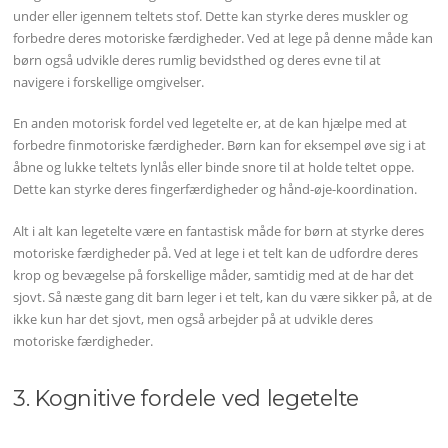
under eller igennem teltets stof. Dette kan styrke deres muskler og
forbedre deres motoriske færdigheder. Ved at lege på denne måde kan
børn også udvikle deres rumlig bevidsthed og deres evne til at
navigere i forskellige omgivelser.
En anden motorisk fordel ved legetelte er, at de kan hjælpe med at
forbedre finmotoriske færdigheder. Børn kan for eksempel øve sig i at
åbne og lukke teltets lynlås eller binde snore til at holde teltet oppe.
Dette kan styrke deres fingerfærdigheder og hånd-øje-koordination.
Alt i alt kan legetelte være en fantastisk måde for børn at styrke deres
motoriske færdigheder på. Ved at lege i et telt kan de udfordre deres
krop og bevægelse på forskellige måder, samtidig med at de har det
sjovt. Så næste gang dit barn leger i et telt, kan du være sikker på, at de
ikke kun har det sjovt, men også arbejder på at udvikle deres
motoriske færdigheder.
3. Kognitive fordele ved legetelte