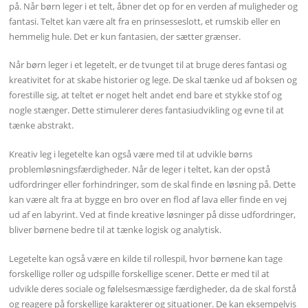
på. Når børn leger i et telt, åbner det op for en verden af muligheder og
fantasi. Teltet kan være alt fra en prinsesseslott, et rumskib eller en
hemmelig hule. Det er kun fantasien, der sætter grænser.
Når børn leger i et legetelt, er de tvunget til at bruge deres fantasi og
kreativitet for at skabe historier og lege. De skal tænke ud af boksen og
forestille sig, at teltet er noget helt andet end bare et stykke stof og
nogle stænger. Dette stimulerer deres fantasiudvikling og evne til at
tænke abstrakt.
Kreativ leg i legetelte kan også være med til at udvikle børns
problemløsningsfærdigheder. Når de leger i teltet, kan der opstå
udfordringer eller forhindringer, som de skal finde en løsning på. Dette
kan være alt fra at bygge en bro over en flod af lava eller finde en vej
ud af en labyrint. Ved at finde kreative løsninger på disse udfordringer,
bliver børnene bedre til at tænke logisk og analytisk.
Legetelte kan også være en kilde til rollespil, hvor børnene kan tage
forskellige roller og udspille forskellige scener. Dette er med til at
udvikle deres sociale og følelsesmæssige færdigheder, da de skal forstå
og reagere på forskellige karakterer og situationer. De kan eksempelvis