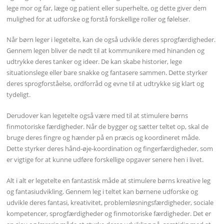
lege mor og far, læge og patient eller superhelte, og dette giver dem
mulighed for at udforske og forstå forskellige roller og følelser.
Når børn leger i legetelte, kan de også udvikle deres sprogfærdigheder.
Gennem legen bliver de nødt til at kommunikere med hinanden og
udtrykke deres tanker og ideer. De kan skabe historier, lege
situationslege eller bare snakke og fantasere sammen. Dette styrker
deres sprogforståelse, ordforråd og evne til at udtrykke sig klart og
tydeligt.
Derudover kan legetelte også være med til at stimulere børns
finmotoriske færdigheder. Når de bygger og sætter teltet op, skal de
bruge deres fingre og hænder på en præcis og koordineret måde.
Dette styrker deres hånd-øje-koordination og fingerfærdigheder, som
er vigtige for at kunne udføre forskellige opgaver senere hen i livet.
Alt i alt er legetelte en fantastisk måde at stimulere børns kreative leg
og fantasiudvikling. Gennem leg i teltet kan børnene udforske og
udvikle deres fantasi, kreativitet, problemløsningsfærdigheder, sociale
kompetencer, sprogfærdigheder og finmotoriske færdigheder. Det er