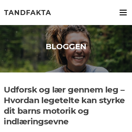
Spring
til
TANDFAKTA
Menu
indhold
BLOGGEN
Udforsk og lær gennem leg –
Hvordan legetelte kan styrke
dit barns motorik og
indlæringsevne