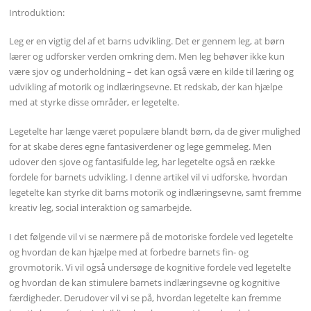
Introduktion:
Leg er en vigtig del af et barns udvikling. Det er gennem leg, at børn
lærer og udforsker verden omkring dem. Men leg behøver ikke kun
være sjov og underholdning – det kan også være en kilde til læring og
udvikling af motorik og indlæringsevne. Et redskab, der kan hjælpe
med at styrke disse områder, er legetelte.
Legetelte har længe været populære blandt børn, da de giver mulighed
for at skabe deres egne fantasiverdener og lege gemmeleg. Men
udover den sjove og fantasifulde leg, har legetelte også en række
fordele for barnets udvikling. I denne artikel vil vi udforske, hvordan
legetelte kan styrke dit barns motorik og indlæringsevne, samt fremme
kreativ leg, social interaktion og samarbejde.
I det følgende vil vi se nærmere på de motoriske fordele ved legetelte
og hvordan de kan hjælpe med at forbedre barnets fin- og
grovmotorik. Vi vil også undersøge de kognitive fordele ved legetelte
og hvordan de kan stimulere barnets indlæringsevne og kognitive
færdigheder. Derudover vil vi se på, hvordan legetelte kan fremme