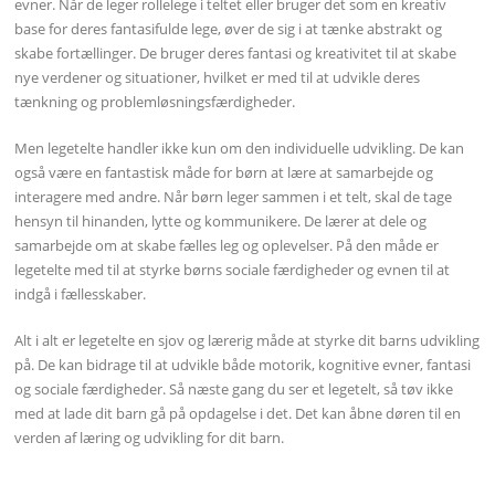
evner. Når de leger rollelege i teltet eller bruger det som en kreativ
base for deres fantasifulde lege, øver de sig i at tænke abstrakt og
skabe fortællinger. De bruger deres fantasi og kreativitet til at skabe
nye verdener og situationer, hvilket er med til at udvikle deres
tænkning og problemløsningsfærdigheder.
Men legetelte handler ikke kun om den individuelle udvikling. De kan
også være en fantastisk måde for børn at lære at samarbejde og
interagere med andre. Når børn leger sammen i et telt, skal de tage
hensyn til hinanden, lytte og kommunikere. De lærer at dele og
samarbejde om at skabe fælles leg og oplevelser. På den måde er
legetelte med til at styrke børns sociale færdigheder og evnen til at
indgå i fællesskaber.
Alt i alt er legetelte en sjov og lærerig måde at styrke dit barns udvikling
på. De kan bidrage til at udvikle både motorik, kognitive evner, fantasi
og sociale færdigheder. Så næste gang du ser et legetelt, så tøv ikke
med at lade dit barn gå på opdagelse i det. Det kan åbne døren til en
verden af læring og udvikling for dit barn.