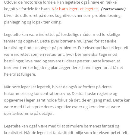
Udover de motoriske fordele, kan legetelte også have en række
kognitive fordele for børn.
Når børn leger i et legetelt,
bliver de udfordret på deres kognitive evner som problemløsning,
planlægning og logisk tænkning.
Legetelte kan være indrettet på forskellige måder med forskellige
temaer og opgaver. Dette giver børnene mulighed for at tænke
kreativt og finde løsninger på problemer. For eksempel kan et legetelt
være indrettet som en restaurant, hvor børnene skal tage imod
bestillinger, lave mad og servere til deres gæster. Dette kræver, at
børnene tænker logisk og planlægger deres handlinger for at få det
hele til at fungere.
Når børn leger i et legetelt, bliver de også udfordret på deres
hukommelse og koncentrationsevne. De skal huske reglerne og
opgaverne i legen samt holde fokus på det, de er i gang med. Dette kan
være med til at styrke deres kognitive evner og lære dem at være
opmærksomme på detaljer.
Legetelte kan også være med til at stimulere børnenes fantasi og
kreativitet. Når de leger i et fantasifuldt miljø som for eksempel et telt,