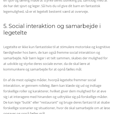
en sjov og lærerig måde at styrke deres udvikling på, samtidig med at
de har det sjovt og leger. Så hvis du vil give dit barn en fantastisk
legemulighed, så er et legetelt bestemt værd at overveje.
5. Social interaktion og samarbejde i
legetelte
Legetelte er ikke kun fantastiske til at stimulere motoriske og kognitive
færdigheder hos børn, de kan også fremme social interaktion og
samarbejde. Når børn leger i et telt sammen, skabes der mulighed for
at udvikle og styrke deres sociale evner, da de skal lære at
kommunikere og samarbejde for at opnå fælles mål.
En af de mest oplagte måder, hvorpå legetelte fremmer social
interaktion, er gennem rolleleg. Børn kan klæde sig ud og indtage
forskellige roller og karakterer, hvilket giver dem mulighed for at øve
sig i at interagere med hinanden og udtrykke sig på forskellige måder.
De kan lege “butik” eller “restaurant” og bruge deres fantasi til at skabe
forskellige scenarier og situationer, hvor de skal samarbejde om at løse
opgaver og opnå fælles mål.