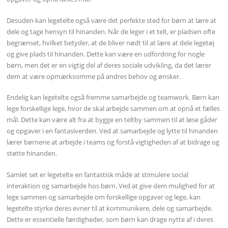
Desuden kan legetelte også være det perfekte sted for børn at lære at
dele og tage hensyn til hinanden. Når de leger i et telt, er pladsen ofte
begrænset, hvilket betyder, at de bliver nødt til at lære at dele legetøj
og give plads til hinanden. Dette kan være en udfordring for nogle
børn, men det er en vigtig del af deres sociale udvikling, da det lærer
dem at være opmærksomme på andres behov og ønsker.
Endelig kan legetelte også fremme samarbejde og teamwork. Børn kan
lege forskellige lege, hvor de skal arbejde sammen om at opnå et fælles
mål. Dette kan være alt fra at bygge en teltby sammen til at løse gåder
og opgaver i en fantasiverden. Ved at samarbejde og lytte til hinanden
lærer børnene at arbejde i teams og forstå vigtigheden af at bidrage og
støtte hinanden.
Samlet set er legetelte en fantastisk måde at stimulere social
interaktion og samarbejde hos børn. Ved at give dem mulighed for at
lege sammen og samarbejde om forskellige opgaver og lege, kan
legetelte styrke deres evner til at kommunikere, dele og samarbejde.
Dette er essentielle færdigheder, som børn kan drage nytte af i deres