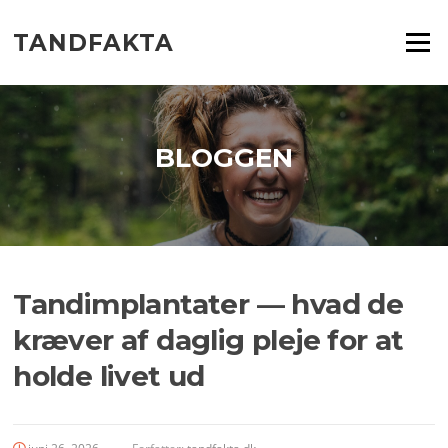
Spring
til
TANDFAKTA
Menu
indhold
BLOGGEN
Tandimplantater — hvad de
kræver af daglig pleje for at
holde livet ud