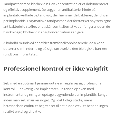
Tandpastaer med klorhexidin i lav koncentration er et dokumenteret
og effektivt supplement. De lægger en antibakteriel hinde på
implantatoverflade og tandkød, der hæmmer de bakterier, der driver
periimplantitis. Enzymatiske tandpastaer, der forstærker spyttets egne
antibakterielle stoffer, er et skånsomt alternativ, der fungerer uden de
bivirkninger, klorhexidin i høj koncentration kan give.
Alkoholfri mundskyl anbefales fremfor alkoholbaserede, da alkohol
udtørrer slimhinderne og på sigt kan svække den biologiske barriere
rundt om implantatet.
Professionel kontrol er ikke valgfrit
Selv med en optimal hjemmeroutine er regelmæssig professionel
kontrol uundværlig ved implantater. En tandplejer kan med
instrumenter og røntgen opdage begyndende periimplantitis, længe
inden man selv mærker noget. Og i det tidlige stadie, mens
betændelsen endnu er begrænset til det bløde væv, er behandlingen
relativt enkel og effektiv.