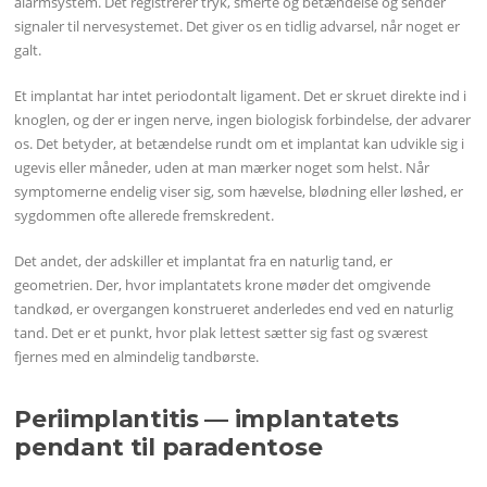
alarmsystem. Det registrerer tryk, smerte og betændelse og sender
signaler til nervesystemet. Det giver os en tidlig advarsel, når noget er
galt.
Et implantat har intet periodontalt ligament. Det er skruet direkte ind i
knoglen, og der er ingen nerve, ingen biologisk forbindelse, der advarer
os. Det betyder, at betændelse rundt om et implantat kan udvikle sig i
ugevis eller måneder, uden at man mærker noget som helst. Når
symptomerne endelig viser sig, som hævelse, blødning eller løshed, er
sygdommen ofte allerede fremskredent.
Det andet, der adskiller et implantat fra en naturlig tand, er
geometrien. Der, hvor implantatets krone møder det omgivende
tandkød, er overgangen konstrueret anderledes end ved en naturlig
tand. Det er et punkt, hvor plak lettest sætter sig fast og sværest
fjernes med en almindelig tandbørste.
Periimplantitis — implantatets
pendant til paradentose