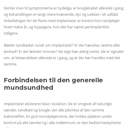
Venter man til symptomerne er tydelige, er knogletabet allerede i gang,
og behandlingen er langt mere krævende, dyr og usikker i sit udfald.
Anbefalingen for de fleste med implantater er kontrol hos tandplejer
hvert halve år, og hyppigere, hvis der har været periimplantitis
tidligere.
Bløder tandkødet rundt om implantatet? Er der hævelse, rødme eller
ømhed? Er der løshed i kronen? De tegn bør aldrig vente. De er signalet
om, at betændelsen allerede er i gang, og at der bør handles med det
samme.
Forbindelsen til den generelle
mundsundhed
Implantater eksisterer ikke i isolation. De er omgivet af naturlige
tænder, tandkød og knogle, der alle påvirkes af den samme
bakteriefilm. En god mundplejerutine, der holder plakken under
kontrol på alle tænder og i alle mellemrum, er den bedste beskyttelse