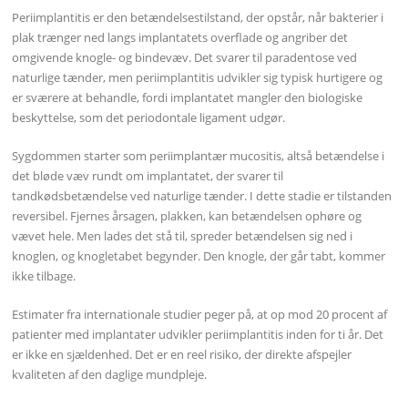
Periimplantitis er den betændelsestilstand, der opstår, når bakterier i
plak trænger ned langs implantatets overflade og angriber det
omgivende knogle- og bindevæv. Det svarer til paradentose ved
naturlige tænder, men periimplantitis udvikler sig typisk hurtigere og
er sværere at behandle, fordi implantatet mangler den biologiske
beskyttelse, som det periodontale ligament udgør.
Sygdommen starter som periimplantær mucositis, altså betændelse i
det bløde væv rundt om implantatet, der svarer til
tandkødsbetændelse ved naturlige tænder. I dette stadie er tilstanden
reversibel. Fjernes årsagen, plakken, kan betændelsen ophøre og
vævet hele. Men lades det stå til, spreder betændelsen sig ned i
knoglen, og knogletabet begynder. Den knogle, der går tabt, kommer
ikke tilbage.
Estimater fra internationale studier peger på, at op mod 20 procent af
patienter med implantater udvikler periimplantitis inden for ti år. Det
er ikke en sjældenhed. Det er en reel risiko, der direkte afspejler
kvaliteten af den daglige mundpleje.