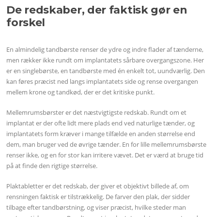
De redskaber, der faktisk gør en
forskel
En almindelig tandbørste renser de ydre og indre flader af tænderne,
men rækker ikke rundt om implantatets sårbare overgangszone. Her
er en singlebørste, en tandbørste med én enkelt tot, uundværlig. Den
kan føres præcist ned langs implantatets side og rense overgangen
mellem krone og tandkød, der er det kritiske punkt.
Mellemrumsbørster er det næstvigtigste redskab. Rundt om et
implantat er der ofte lidt mere plads end ved naturlige tænder, og
implantatets form kræver i mange tilfælde en anden størrelse end
dem, man bruger ved de øvrige tænder. En for lille mellemrumsbørste
renser ikke, og en for stor kan irritere vævet. Det er værd at bruge tid
på at finde den rigtige størrelse.
Plaktabletter er det redskab, der giver et objektivt billede af, om
rensningen faktisk er tilstrækkelig. De farver den plak, der sidder
tilbage efter tandbørstning, og viser præcist, hvilke steder man