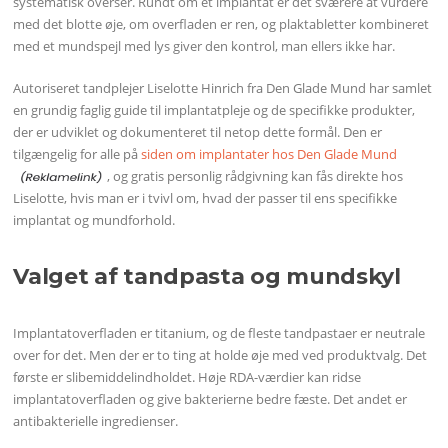
systematisk overser. Rundt om et implantat er det sværere at vurdere
med det blotte øje, om overfladen er ren, og plaktabletter kombineret
med et mundspejl med lys giver den kontrol, man ellers ikke har.
Autoriseret tandplejer Liselotte Hinrich fra Den Glade Mund har samlet
en grundig faglig guide til implantatpleje og de specifikke produkter,
der er udviklet og dokumenteret til netop dette formål. Den er
tilgængelig for alle på
siden om implantater hos Den Glade Mund
, og gratis personlig rådgivning kan fås direkte hos
Liselotte, hvis man er i tvivl om, hvad der passer til ens specifikke
implantat og mundforhold.
Valget af tandpasta og mundskyl
Implantatoverfladen er titanium, og de fleste tandpastaer er neutrale
over for det. Men der er to ting at holde øje med ved produktvalg. Det
første er slibemiddelindholdet. Høje RDA-værdier kan ridse
implantatoverfladen og give bakterierne bedre fæste. Det andet er
antibakterielle ingredienser.