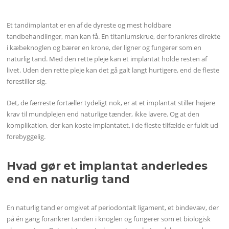
Et tandimplantat er en af de dyreste og mest holdbare
tandbehandlinger, man kan få. En titaniumskrue, der forankres direkte
i kæbeknoglen og bærer en krone, der ligner og fungerer som en
naturlig tand. Med den rette pleje kan et implantat holde resten af
livet. Uden den rette pleje kan det gå galt langt hurtigere, end de fleste
forestiller sig.
Det, de færreste fortæller tydeligt nok, er at et implantat stiller højere
krav til mundplejen end naturlige tænder, ikke lavere. Og at den
komplikation, der kan koste implantatet, i de fleste tilfælde er fuldt ud
forebyggelig.
Hvad gør et implantat anderledes
end en naturlig tand
En naturlig tand er omgivet af periodontalt ligament, et bindevæv, der
på én gang forankrer tanden i knoglen og fungerer som et biologisk