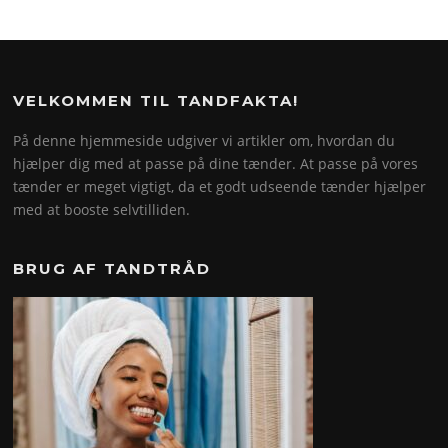
VELKOMMEN TIL TANDFAKTA!
På denne hjemmeside udgiver vi artikler om, hvordan du
hjælper dig med at passe på dine tænder. At passe på vores
tænder er meget vigtigt, da et godt udseende tænder hjælper
med at booste selvtilliden.
BRUG AF TANDTRÅD