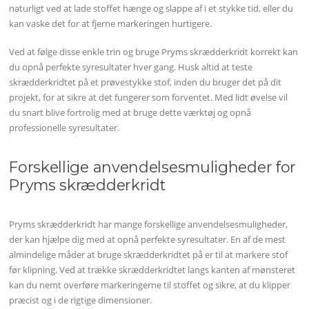
naturligt ved at lade stoffet hænge og slappe af i et stykke tid, eller du
kan vaske det for at fjerne markeringen hurtigere.
Ved at følge disse enkle trin og bruge Pryms skrædderkridt korrekt kan
du opnå perfekte syresultater hver gang. Husk altid at teste
skrædderkridtet på et prøvestykke stof, inden du bruger det på dit
projekt, for at sikre at det fungerer som forventet. Med lidt øvelse vil
du snart blive fortrolig med at bruge dette værktøj og opnå
professionelle syresultater.
Forskellige anvendelsesmuligheder for
Pryms skrædderkridt
Pryms skrædderkridt har mange forskellige anvendelsesmuligheder,
der kan hjælpe dig med at opnå perfekte syresultater. En af de mest
almindelige måder at bruge skrædderkridtet på er til at markere stof
før klipning. Ved at trække skrædderkridtet langs kanten af mønsteret
kan du nemt overføre markeringerne til stoffet og sikre, at du klipper
præcist og i de rigtige dimensioner.