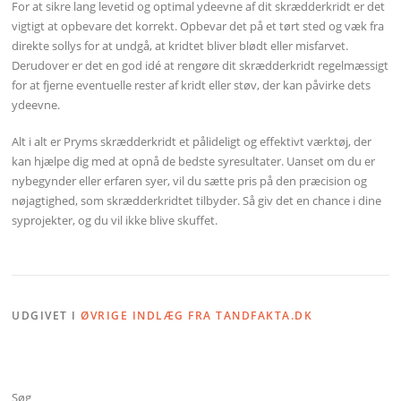
For at sikre lang levetid og optimal ydeevne af dit skrædderkridt er det
vigtigt at opbevare det korrekt. Opbevar det på et tørt sted og væk fra
direkte sollys for at undgå, at kridtet bliver blødt eller misfarvet.
Derudover er det en god idé at rengøre dit skrædderkridt regelmæssigt
for at fjerne eventuelle rester af kridt eller støv, der kan påvirke dets
ydeevne.
Alt i alt er Pryms skrædderkridt et pålideligt og effektivt værktøj, der
kan hjælpe dig med at opnå de bedste syresultater. Uanset om du er
nybegynder eller erfaren syer, vil du sætte pris på den præcision og
nøjagtighed, som skrædderkridtet tilbyder. Så giv det en chance i dine
syprojekter, og du vil ikke blive skuffet.
UDGIVET I
ØVRIGE INDLÆG FRA TANDFAKTA.DK
Søg