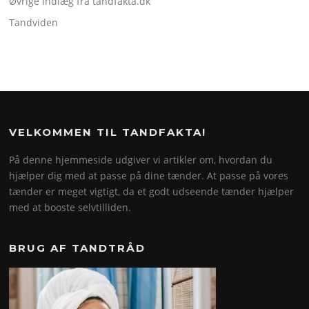
Øvrige indlæg fra tandfakta.dk
Tandviden
VELKOMMEN TIL TANDFAKTA!
På denne hjemmeside udgiver vi artikler om, hvordan du
hjælper dig med at passe på dine tænder. At passe på vores
tænder er meget vigtigt, da et godt udseende tænder hjælper
med at booste selvtilliden.
BRUG AF TANDTRÅD