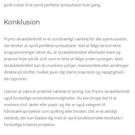
godt rustet til at opnå perfekte syresultater hver gang.
Konklusion
Pryms skrædderkridt er et uundværligt værktøj for alle syentusiaster,
der ønsker at opnå perfekte syresultater. Ved at følge de korrekte
brugsanvisninger sikrer du, at skrædderkridtet efterlader klare og
præcise linjer på dit stof, som er lette at følge under syningen. Med
skrædderkridtet kan du markere sylinjer, mønsterdele eller ændringer
direkte på stoffet, hvilket giver dig større præcision og nøjagtighed i
din syproces.
Udover at være et praktisk værktøj til syning, har Pryms skrædderkridt
også forskellige anvendelsesmuligheder. Du kan bruge det til at
markere stof, læder eller papir, og det er også velegnet til
håndværksprojekter som quilting eller broderi. Det er et alsidigt
redskab, der kan hjælpe dig med at opnå professionelle resultater i
forskellige kreative projekter.