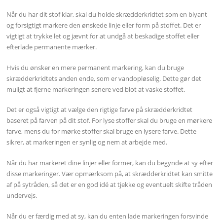
Når du har dit stof klar, skal du holde skrædderkridtet som en blyant
og forsigtigt markere den ønskede linje eller form på stoffet. Det er
vigtigt at trykke let og jævnt for at undgå at beskadige stoffet eller
efterlade permanente mærker.
Hvis du ønsker en mere permanent markering, kan du bruge
skrædderkridtets anden ende, som er vandopløselig. Dette gør det
muligt at fjerne markeringen senere ved blot at vaske stoffet.
Det er også vigtigt at vælge den rigtige farve på skrædderkridtet
baseret på farven på dit stof. For lyse stoffer skal du bruge en mørkere
farve, mens du for mørke stoffer skal bruge en lysere farve. Dette
sikrer, at markeringen er synlig og nem at arbejde med.
Når du har markeret dine linjer eller former, kan du begynde at sy efter
disse markeringer. Vær opmærksom på, at skrædderkridtet kan smitte
af på sytråden, så det er en god idé at tjekke og eventuelt skifte tråden
undervejs.
Når du er færdig med at sy, kan du enten lade markeringen forsvinde