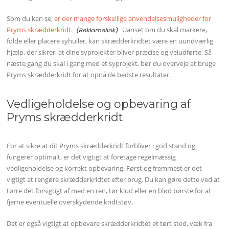
Som du kan se,
er der mange forskellige anvendelsesmuligheder for
Pryms skrædderkridt.
Uanset om du skal markere,
folde eller placere syhuller, kan skrædderkridtet være en uundværlig
hjælp, der sikrer, at dine syprojekter bliver præcise og veludførte. Så
næste gang du skal i gang med et syprojekt, bør du overveje at bruge
Pryms skrædderkridt for at opnå de bedste resultater.
Vedligeholdelse og opbevaring af
Pryms skrædderkridt
For at sikre at dit Pryms skrædderkridt forbliver i god stand og
fungerer optimalt, er det vigtigt at foretage regelmæssig
vedligeholdelse og korrekt opbevaring. Først og fremmest er det
vigtigt at rengøre skrædderkridtet efter brug. Du kan gøre dette ved at
tørre det forsigtigt af med en ren, tør klud eller en blød børste for at
fjerne eventuelle overskydende kridtstøv.
Det er også vigtigt at opbevare skrædderkridtet et tørt sted, væk fra