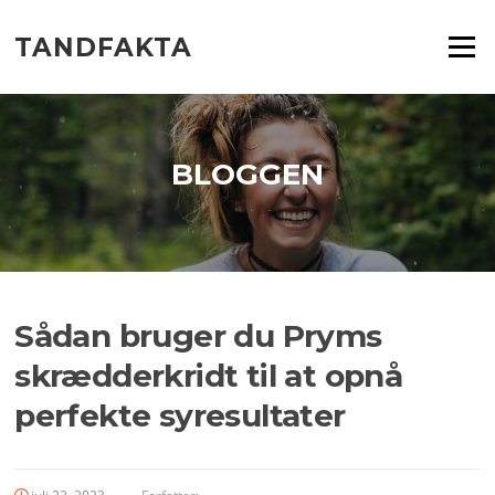
Spring
til
TANDFAKTA
Menu
indhold
BLOGGEN
Sådan bruger du Pryms
skrædderkridt til at opnå
perfekte syresultater