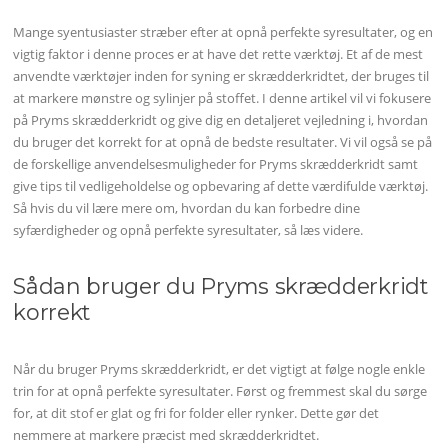
Mange syentusiaster stræber efter at opnå perfekte syresultater, og en
vigtig faktor i denne proces er at have det rette værktøj. Et af de mest
anvendte værktøjer inden for syning er skrædderkridtet, der bruges til
at markere mønstre og sylinjer på stoffet. I denne artikel vil vi fokusere
på Pryms skrædderkridt og give dig en detaljeret vejledning i, hvordan
du bruger det korrekt for at opnå de bedste resultater. Vi vil også se på
de forskellige anvendelsesmuligheder for Pryms skrædderkridt samt
give tips til vedligeholdelse og opbevaring af dette værdifulde værktøj.
Så hvis du vil lære mere om, hvordan du kan forbedre dine
syfærdigheder og opnå perfekte syresultater, så læs videre.
Sådan bruger du Pryms skrædderkridt
korrekt
Når du bruger Pryms skrædderkridt, er det vigtigt at følge nogle enkle
trin for at opnå perfekte syresultater. Først og fremmest skal du sørge
for, at dit stof er glat og fri for folder eller rynker. Dette gør det
nemmere at markere præcist med skrædderkridtet.