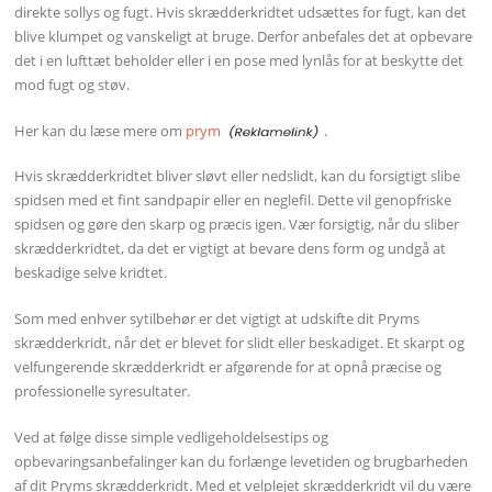
direkte sollys og fugt. Hvis skrædderkridtet udsættes for fugt, kan det
blive klumpet og vanskeligt at bruge. Derfor anbefales det at opbevare
det i en lufttæt beholder eller i en pose med lynlås for at beskytte det
mod fugt og støv.
Her kan du læse mere om
prym
.
Hvis skrædderkridtet bliver sløvt eller nedslidt, kan du forsigtigt slibe
spidsen med et fint sandpapir eller en neglefil. Dette vil genopfriske
spidsen og gøre den skarp og præcis igen. Vær forsigtig, når du sliber
skrædderkridtet, da det er vigtigt at bevare dens form og undgå at
beskadige selve kridtet.
Som med enhver sytilbehør er det vigtigt at udskifte dit Pryms
skrædderkridt, når det er blevet for slidt eller beskadiget. Et skarpt og
velfungerende skrædderkridt er afgørende for at opnå præcise og
professionelle syresultater.
Ved at følge disse simple vedligeholdelsestips og
opbevaringsanbefalinger kan du forlænge levetiden og brugbarheden
af dit Pryms skrædderkridt. Med et velplejet skrædderkridt vil du være