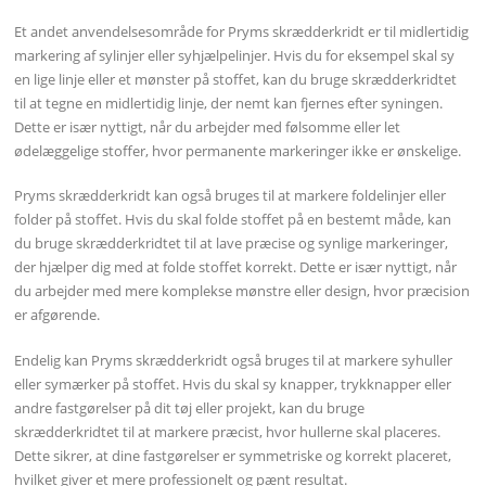
Et andet anvendelsesområde for Pryms skrædderkridt er til midlertidig
markering af sylinjer eller syhjælpelinjer. Hvis du for eksempel skal sy
en lige linje eller et mønster på stoffet, kan du bruge skrædderkridtet
til at tegne en midlertidig linje, der nemt kan fjernes efter syningen.
Dette er især nyttigt, når du arbejder med følsomme eller let
ødelæggelige stoffer, hvor permanente markeringer ikke er ønskelige.
Pryms skrædderkridt kan også bruges til at markere foldelinjer eller
folder på stoffet. Hvis du skal folde stoffet på en bestemt måde, kan
du bruge skrædderkridtet til at lave præcise og synlige markeringer,
der hjælper dig med at folde stoffet korrekt. Dette er især nyttigt, når
du arbejder med mere komplekse mønstre eller design, hvor præcision
er afgørende.
Endelig kan Pryms skrædderkridt også bruges til at markere syhuller
eller symærker på stoffet. Hvis du skal sy knapper, trykknapper eller
andre fastgørelser på dit tøj eller projekt, kan du bruge
skrædderkridtet til at markere præcist, hvor hullerne skal placeres.
Dette sikrer, at dine fastgørelser er symmetriske og korrekt placeret,
hvilket giver et mere professionelt og pænt resultat.