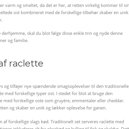
er varm og smeltet, da det er her, at retten virkelig kommer til si
eltede ost kombineret med de forskellige tilbehør skaber en unik
k.
tte derhjemme, skal du blot følge disse enkle trin og nyde denne
ner og familie.
f raclette
ys og tilføjer nye spændende smagsoplevelser til den traditionelle
te med forskellige typer ost. I stedet for blot at bruge den
re med forskellige oste som gruyère, emmentaler eller cheddar.
retten og skaber en unik og lækker oplevelse for ganen.
af forskellige slags kød. Traditionelt set serveres raclette med
ioner inkluderer alt fra oksekød og kylling til fisk og skaldyr. Det