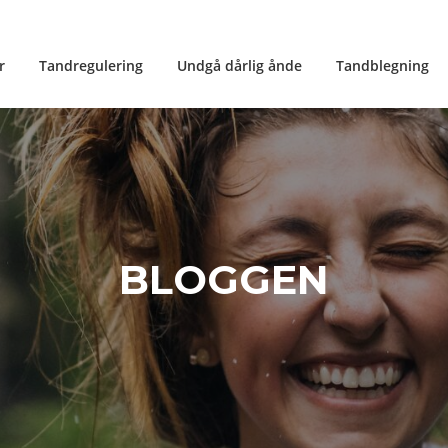
r
Tandregulering
Undgå dårlig ånde
Tandblegning
BLOGGEN