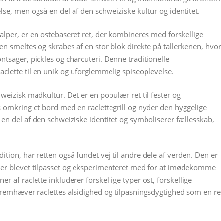
lse, men også en del af den schweiziske kultur og identitet.
 alper, er en ostebaseret ret, der kombineres med forskellige
n smeltes og skrabes af en stor blok direkte på tallerkenen, hvor
tsager, pickles og charcuteri. Denne traditionelle
raclette til en unik og uforglemmelig spiseoplevelse.
chweizisk madkultur. Det er en populær ret til fester og
omkring et bord med en raclettegrill og nyder den hyggelige
en del af den schweiziske identitet og symboliserer fællesskab,
ition, har retten også fundet vej til andre dele af verden. Den er
 er blevet tilpasset og eksperimenteret med for at imødekomme
 af raclette inkluderer forskellige typer ost, forskellige
r fremhæver raclettes alsidighed og tilpasningsdygtighed som en re