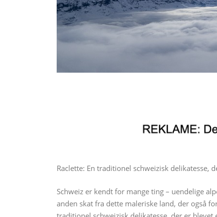
Raclette: En traditionel schweizisk delikatesse, 
Schweiz er kendt for mange ting – uendelige alpe
anden skat fra dette maleriske land, der også fo
traditionel schweizisk delikatesse, der er bleve