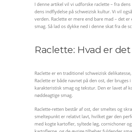
I denne artikel vil vi udforske raclette – fra den
dens indflydelse på schweizisk kultur. Vi vil ogs
verden. Raclette er mere end bare mad – det er
smag. Så lad os dykke ned i denne skat fra de sc
Raclette: Hvad er det
Raclette er en traditionel schweizisk delikatess
Raclette er både navnet på den ost, der bruges i 
karakteristisk smag og tekstur. Den er lavet af
nøddeagtige smag.
Raclette-retten består af ost, der smeltes og skra
smeltepunkt er relativt lavt, hvilket gør den perf
med kogte kartofler, syltede løg, cornichoner o
kartoflerne, og de øvrige tilbehør fuldender sm