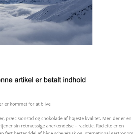
der er kommet for at blive
r, præcisionstid og chokolade af højeste kvalitet. Men der er en
rtjener sin retmæssige anerkendelse – raclette. Raclette er en
t en fast bestanddel af både schweizisk og international gastronomi