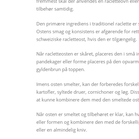
fremmest skal der anvendes en racletteovn eller en
tilbehør samtidig.
Den primære ingrediens i traditionel raclette er 
Ostens smag og konsistens er afgørende for ret
schweiziske racletteost, hvis den er tilgængelig.
Når racletteosten er skåret, placeres den i små 
pandekager eller forme placeres på den opvarmede
gyldenbrun på toppen.
Imens osten smelter, kan der forberedes forskellig
kartofler, syltede druer, cornichoner og løg. Dis
at kunne kombinere dem med den smeltede ost
Når osten er smeltet og tilbehøret er klar, kan
eller formen og kombinere den med de forskellige
eller en almindelig kniv.