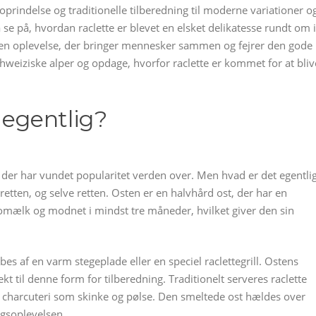
s oprindelse og traditionelle tilberedning til moderne variationer o
å se på, hvordan raclette er blevet en elsket delikatesse rundt om i
 en oplevelse, der bringer mennesker sammen og fejrer den gode
hweiziske alper og opdage, hvorfor raclette er kommet for at bliv
 egentlig?
e, der har vundet popularitet verden over. Men hvad er det egentli
retten, og selve retten. Osten er en halvhård ost, der har en
 komælk og modnet i mindst tre måneder, hvilket giver den sin
bes af en varm stegeplade eller en speciel raclettegrill. Ostens
ekt til denne form for tilberedning. Traditionelt serveres raclette
g charcuteri som skinke og pølse. Den smeltede ost hældes over
agsoplevelsen.