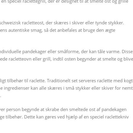
 speciel raclettegrill, der er designet til at smelte ost og grille
schweizisk racletteost, der skæres i skiver eller tynde stykker.
tens autentiske smag, så det anbefales at bruge den ægte
individuelle pandekager eller småforme, der kan tåle varme. Disse
 racletteovn eller grill, indtil osten begynder at smelte og bliv
t tilbehør til raclette. Traditionelt set serveres raclette med kog
se ingredienser kan alle skæres i små stykker eller skiver for nemt
.
 hver person begynde at skrabe den smeltede ost af pandekagen
 tilbehør. Dette kan gøres ved hjælp af en speciel raclettekniv