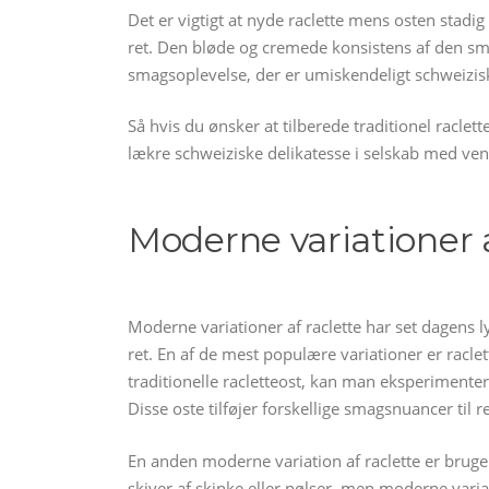
Det er vigtigt at nyde raclette mens osten stadig 
ret. Den bløde og cremede konsistens af den sm
smagsoplevelse, der er umiskendeligt schweizis
Så hvis du ønsker at tilberede traditionel racle
lækre schweiziske delikatesse i selskab med ven
Moderne variationer a
Moderne variationer af raclette har set dagens l
ret. En af de mest populære variationer er raclet
traditionelle racletteost, kan man eksperimente
Disse oste tilføjer forskellige smagsnuancer til 
En anden moderne variation af raclette er brugen 
skiver af skinke eller pølser, men moderne variat