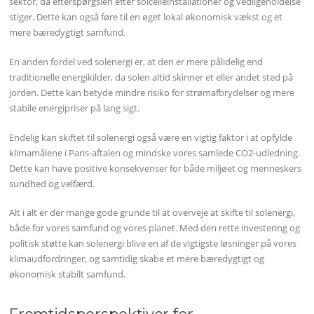
sektor, da efterspørgslen efter solcelleinstallationer og vedligeholdelse
stiger. Dette kan også føre til en øget lokal økonomisk vækst og et
mere bæredygtigt samfund.
En anden fordel ved solenergi er, at den er mere pålidelig end
traditionelle energikilder, da solen altid skinner et eller andet sted på
jorden. Dette kan betyde mindre risiko for strømafbrydelser og mere
stabile energipriser på lang sigt.
Endelig kan skiftet til solenergi også være en vigtig faktor i at opfylde
klimamålene i Paris-aftalen og mindske vores samlede CO2-udledning.
Dette kan have positive konsekvenser for både miljøet og menneskers
sundhed og velfærd.
Alt i alt er der mange gode grunde til at overveje at skifte til solenergi,
både for vores samfund og vores planet. Med den rette investering og
politisk støtte kan solenergi blive en af de vigtigste løsninger på vores
klimaudfordringer, og samtidig skabe et mere bæredygtigt og
økonomisk stabilt samfund.