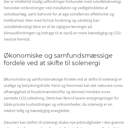
Der er imidlertid stadig udfordringer forbundet med solcelleteknologi,
herunder omkostninger ved installation og vedligeholdelse af
solcelleanlæg, samt behovet for at øge solcellernes effektivitet og
holdbarhed. Men med fortsat forskning og udvikling kan
solcelleteknologi blive en af ​​de vigtigste løsninger på
klimaudfordringen og bidrage til at opnå en mere bæredygtig og CO2-
neutral fremtid.
Økonomiske og samfundsmæssige
fordele ved at skifte til solenergi
Økonomiske og samfundsmæssige fordele ved at skifte til solenergi er
utallige og betydningsfulde. Først og fremmest kan det reducere vores
afhængighed af fossile brændstoffer og dermed mindske vores
samlede CO2-udledning. Dette kan føre til lavere energiregninger for
både private husholdninger og virksomheder, da solenergi er en
relativt billig og bæredygtig energikilde.
Desuden kan skiftet til solenergi skabe nye jobmuligheder i den grønne