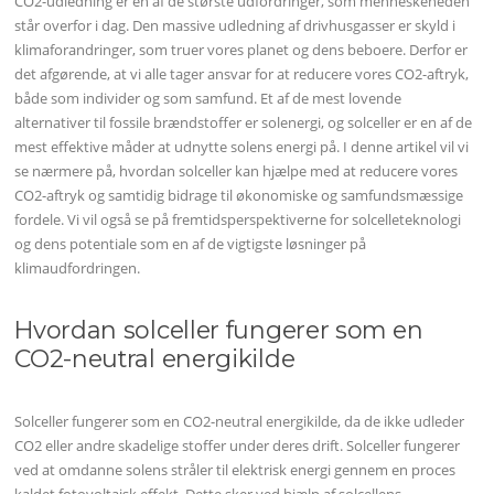
CO2-udledning er en af de største udfordringer, som menneskeheden
står overfor i dag. Den massive udledning af drivhusgasser er skyld i
klimaforandringer, som truer vores planet og dens beboere. Derfor er
det afgørende, at vi alle tager ansvar for at reducere vores CO2-aftryk,
både som individer og som samfund. Et af de mest lovende
alternativer til fossile brændstoffer er solenergi, og solceller er en af de
mest effektive måder at udnytte solens energi på. I denne artikel vil vi
se nærmere på, hvordan solceller kan hjælpe med at reducere vores
CO2-aftryk og samtidig bidrage til økonomiske og samfundsmæssige
fordele. Vi vil også se på fremtidsperspektiverne for solcelleteknologi
og dens potentiale som en af de vigtigste løsninger på
klimaudfordringen.
Hvordan solceller fungerer som en
CO2-neutral energikilde
Solceller fungerer som en CO2-neutral energikilde, da de ikke udleder
CO2 eller andre skadelige stoffer under deres drift. Solceller fungerer
ved at omdanne solens stråler til elektrisk energi gennem en proces