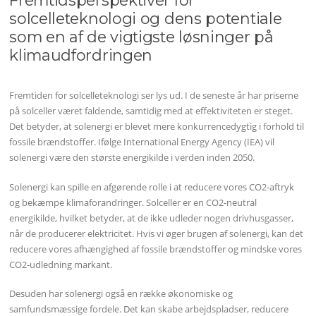
Fremtidsperspektiver for
solcelleteknologi og dens potentiale
som en af de vigtigste løsninger på
klimaudfordringen
Fremtiden for solcelleteknologi ser lys ud. I de seneste år har priserne
på solceller været faldende, samtidig med at effektiviteten er steget.
Det betyder, at solenergi er blevet mere konkurrencedygtig i forhold til
fossile brændstoffer. Ifølge International Energy Agency (IEA) vil
solenergi være den største energikilde i verden inden 2050.
Solenergi kan spille en afgørende rolle i at reducere vores CO2-aftryk
og bekæmpe klimaforandringer. Solceller er en CO2-neutral
energikilde, hvilket betyder, at de ikke udleder nogen drivhusgasser,
når de producerer elektricitet. Hvis vi øger brugen af solenergi, kan det
reducere vores afhængighed af fossile brændstoffer og mindske vores
CO2-udledning markant.
Desuden har solenergi også en række økonomiske og
samfundsmæssige fordele. Det kan skabe arbejdspladser, reducere