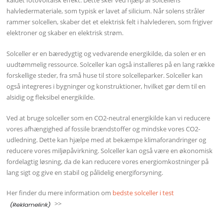
kaldet fotovoltaisk effekt. Dette sker ved hjælp af solcellens
halvledermateriale, som typisk er lavet af silicium. Når solens stråler
rammer solcellen, skaber det et elektrisk felt i halvlederen, som frigiver
elektroner og skaber en elektrisk strøm.
Solceller er en bæredygtig og vedvarende energikilde, da solen er en
uudtømmelig ressource. Solceller kan også installeres på en lang række
forskellige steder, fra små huse til store solcelleparker. Solceller kan
også integreres i bygninger og konstruktioner, hvilket gør dem til en
alsidig og fleksibel energikilde.
Ved at bruge solceller som en CO2-neutral energikilde kan vi reducere
vores afhængighed af fossile brændstoffer og mindske vores CO2-
udledning. Dette kan hjælpe med at bekæmpe klimaforandringer og
reducere vores miljøpåvirkning. Solceller kan også være en økonomisk
fordelagtig løsning, da de kan reducere vores energiomkostninger på
lang sigt og give en stabil og pålidelig energiforsyning.
Her finder du mere information om
bedste solceller i test
>>