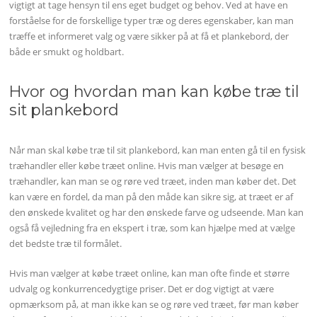
vigtigt at tage hensyn til ens eget budget og behov. Ved at have en
forståelse for de forskellige typer træ og deres egenskaber, kan man
træffe et informeret valg og være sikker på at få et plankebord, der
både er smukt og holdbart.
Hvor og hvordan man kan købe træ til
sit plankebord
Når man skal købe træ til sit plankebord, kan man enten gå til en fysisk
træhandler eller købe træet online. Hvis man vælger at besøge en
træhandler, kan man se og røre ved træet, inden man køber det. Det
kan være en fordel, da man på den måde kan sikre sig, at træet er af
den ønskede kvalitet og har den ønskede farve og udseende. Man kan
også få vejledning fra en ekspert i træ, som kan hjælpe med at vælge
det bedste træ til formålet.
Hvis man vælger at købe træet online, kan man ofte finde et større
udvalg og konkurrencedygtige priser. Det er dog vigtigt at være
opmærksom på, at man ikke kan se og røre ved træet, før man køber