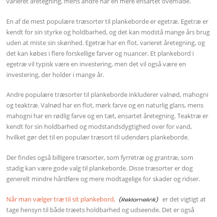
varieret åretegning, mens andre har en mere ensartet overflade.
En af de mest populære træsorter til plankeborde er egetræ. Egetræ er
kendt for sin styrke og holdbarhed, og det kan modstå mange års brug
uden at miste sin skønhed. Egetræ har en flot, varieret åretegning, og
det kan købes i flere forskellige farver og nuancer. Et plankebord i
egetræ vil typisk være en investering, men det vil også være en
investering, der holder i mange år.
Andre populære træsorter til plankeborde inkluderer valnød, mahogni
og teaktræ. Valnød har en flot, mørk farve og en naturlig glans, mens
mahogni har en rødlig farve og en tæt, ensartet åretegning. Teaktræ er
kendt for sin holdbarhed og modstandsdygtighed over for vand,
hvilket gør det til en populær træsort til udendørs plankeborde.
Der findes også billigere træsorter, som fyrretræ og grantræ, som
stadig kan være gode valg til plankeborde. Disse træsorter er dog
generelt mindre hårdføre og mere modtagelige for skader og ridser.
Når man vælger træ til sit plankebord,
er det vigtigt at
tage hensyn til både træets holdbarhed og udseende. Det er også