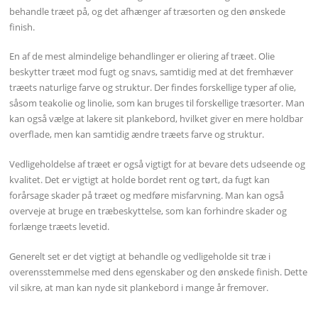
behandle træet på, og det afhænger af træsorten og den ønskede
finish.
En af de mest almindelige behandlinger er oliering af træet. Olie
beskytter træet mod fugt og snavs, samtidig med at det fremhæver
træets naturlige farve og struktur. Der findes forskellige typer af olie,
såsom teakolie og linolie, som kan bruges til forskellige træsorter. Man
kan også vælge at lakere sit plankebord, hvilket giver en mere holdbar
overflade, men kan samtidig ændre træets farve og struktur.
Vedligeholdelse af træet er også vigtigt for at bevare dets udseende og
kvalitet. Det er vigtigt at holde bordet rent og tørt, da fugt kan
forårsage skader på træet og medføre misfarvning. Man kan også
overveje at bruge en træbeskyttelse, som kan forhindre skader og
forlænge træets levetid.
Generelt set er det vigtigt at behandle og vedligeholde sit træ i
overensstemmelse med dens egenskaber og den ønskede finish. Dette
vil sikre, at man kan nyde sit plankebord i mange år fremover.