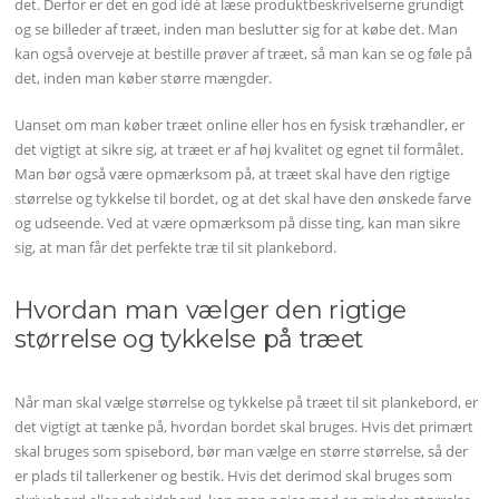
det. Derfor er det en god idé at læse produktbeskrivelserne grundigt
og se billeder af træet, inden man beslutter sig for at købe det. Man
kan også overveje at bestille prøver af træet, så man kan se og føle på
det, inden man køber større mængder.
Uanset om man køber træet online eller hos en fysisk træhandler, er
det vigtigt at sikre sig, at træet er af høj kvalitet og egnet til formålet.
Man bør også være opmærksom på, at træet skal have den rigtige
størrelse og tykkelse til bordet, og at det skal have den ønskede farve
og udseende. Ved at være opmærksom på disse ting, kan man sikre
sig, at man får det perfekte træ til sit plankebord.
Hvordan man vælger den rigtige
størrelse og tykkelse på træet
Når man skal vælge størrelse og tykkelse på træet til sit plankebord, er
det vigtigt at tænke på, hvordan bordet skal bruges. Hvis det primært
skal bruges som spisebord, bør man vælge en større størrelse, så der
er plads til tallerkener og bestik. Hvis det derimod skal bruges som