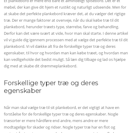
Et plankebord er mere end bare et almindeligt spisebord. Det er et
møbel, der kan give dit hjem et rustikt og naturligt udseende. Men for
at skabe det perfekte plankebord kræver det, at du vælger det rigtige
træ. Der er mange faktorer at overveje, når du skal købe træ til dit
plankebord, herunder træets type, størrelse, farve og behandling.
Derfor kan det være svært at vide, hvor man skal starte. I denne artikel
vil vi guide dig igennem processen med at vælge det perfekte træ til dit
plankebord. Vi vil dække alt fra de forskellige typer træ og deres
egenskaber, til hvor og hvordan man kan købe træet, og hvordan man
kan vedligeholde det bedst muligt. Så læn dig tilbage og lad os hjælpe
dig med at skabe dit drømmeplankebord.
Forskellige typer træ og deres
egenskaber
Når man skal vælge træ til sit plankebord, er det vigtigt at have en
forståelse for de forskellige typer træ og deres egenskaber. Nogle
træsorter er mere hårdføre end andre, mens andre er mere
modtagelige for skader og ridser. Nogle typer træ har en flot og