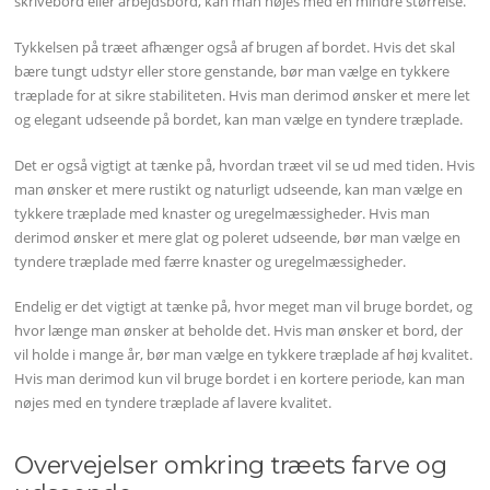
skrivebord eller arbejdsbord, kan man nøjes med en mindre størrelse.
Tykkelsen på træet afhænger også af brugen af bordet. Hvis det skal
bære tungt udstyr eller store genstande, bør man vælge en tykkere
træplade for at sikre stabiliteten. Hvis man derimod ønsker et mere let
og elegant udseende på bordet, kan man vælge en tyndere træplade.
Det er også vigtigt at tænke på, hvordan træet vil se ud med tiden. Hvis
man ønsker et mere rustikt og naturligt udseende, kan man vælge en
tykkere træplade med knaster og uregelmæssigheder. Hvis man
derimod ønsker et mere glat og poleret udseende, bør man vælge en
tyndere træplade med færre knaster og uregelmæssigheder.
Endelig er det vigtigt at tænke på, hvor meget man vil bruge bordet, og
hvor længe man ønsker at beholde det. Hvis man ønsker et bord, der
vil holde i mange år, bør man vælge en tykkere træplade af høj kvalitet.
Hvis man derimod kun vil bruge bordet i en kortere periode, kan man
nøjes med en tyndere træplade af lavere kvalitet.
Overvejelser omkring træets farve og