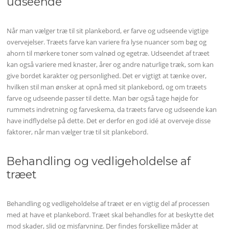
udseende
Når man vælger træ til sit plankebord, er farve og udseende vigtige
overvejelser. Træets farve kan variere fra lyse nuancer som bøg og
ahorn til mørkere toner som valnød og egetræ. Udseendet af træet
kan også variere med knaster, årer og andre naturlige træk, som kan
give bordet karakter og personlighed. Det er vigtigt at tænke over,
hvilken stil man ønsker at opnå med sit plankebord, og om træets
farve og udseende passer til dette. Man bør også tage højde for
rummets indretning og farveskema, da træets farve og udseende kan
have indflydelse på dette. Det er derfor en god idé at overveje disse
faktorer, når man vælger træ til sit plankebord.
Behandling og vedligeholdelse af
træet
Behandling og vedligeholdelse af træet er en vigtig del af processen
med at have et plankebord. Træet skal behandles for at beskytte det
mod skader, slid og misfarvning. Der findes forskellige måder at