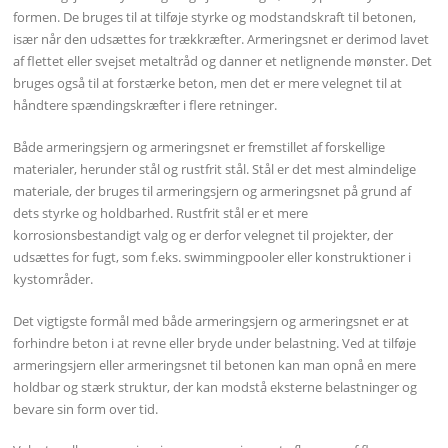
formen. De bruges til at tilføje styrke og modstandskraft til betonen,
især når den udsættes for trækkræfter. Armeringsnet er derimod lavet
af flettet eller svejset metaltråd og danner et netlignende mønster. Det
bruges også til at forstærke beton, men det er mere velegnet til at
håndtere spændingskræfter i flere retninger.
Både armeringsjern og armeringsnet er fremstillet af forskellige
materialer, herunder stål og rustfrit stål. Stål er det mest almindelige
materiale, der bruges til armeringsjern og armeringsnet på grund af
dets styrke og holdbarhed. Rustfrit stål er et mere
korrosionsbestandigt valg og er derfor velegnet til projekter, der
udsættes for fugt, som f.eks. swimmingpooler eller konstruktioner i
kystområder.
Det vigtigste formål med både armeringsjern og armeringsnet er at
forhindre beton i at revne eller bryde under belastning. Ved at tilføje
armeringsjern eller armeringsnet til betonen kan man opnå en mere
holdbar og stærk struktur, der kan modstå eksterne belastninger og
bevare sin form over tid.