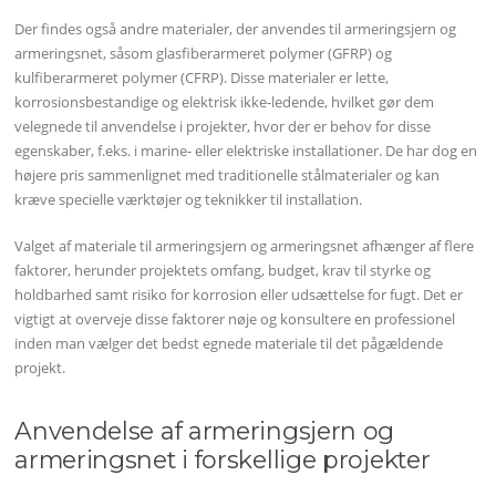
Der findes også andre materialer, der anvendes til armeringsjern og
armeringsnet, såsom glasfiberarmeret polymer (GFRP) og
kulfiberarmeret polymer (CFRP). Disse materialer er lette,
korrosionsbestandige og elektrisk ikke-ledende, hvilket gør dem
velegnede til anvendelse i projekter, hvor der er behov for disse
egenskaber, f.eks. i marine- eller elektriske installationer. De har dog en
højere pris sammenlignet med traditionelle stålmaterialer og kan
kræve specielle værktøjer og teknikker til installation.
Valget af materiale til armeringsjern og armeringsnet afhænger af flere
faktorer, herunder projektets omfang, budget, krav til styrke og
holdbarhed samt risiko for korrosion eller udsættelse for fugt. Det er
vigtigt at overveje disse faktorer nøje og konsultere en professionel
inden man vælger det bedst egnede materiale til det pågældende
projekt.
Anvendelse af armeringsjern og
armeringsnet i forskellige projekter