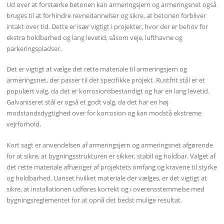
Ud over at forstærke betonen kan armeringsjern og armeringsnet også
bruges til at forhindre revnedannelser og sikre, at betonen forbliver
intakt over tid. Dette er især vigtigt i projekter, hvor der er behov for
ekstra holdbarhed og lang levetid, såsom veje, lufthavne og
parkeringspladser.
Det er vigtigt at vælge det rette materiale til armeringsjern og
armeringsnet, der passer til det specifikke projekt. Rustfrit stål er et
populært valg, da det er korrosionsbestandigt og har en lang levetid.
Galvaniseret stål er også et godt valg, da det har en høj
modstandsdygtighed over for korrosion og kan modstå ekstreme
vejrforhold.
Kort sagt er anvendelsen af armeringsjern og armeringsnet afgørende
for at sikre, at bygningsstrukturen er sikker, stabil og holdbar. Valget af
det rette materiale afhænger af projektets omfang og kravene til styrke
og holdbarhed. Uanset hvilket materiale der vælges, er det vigtigt at
sikre, at installationen udføres korrekt og i overensstemmelse med
bygningsreglementet for at opnå det bedst mulige resultat.