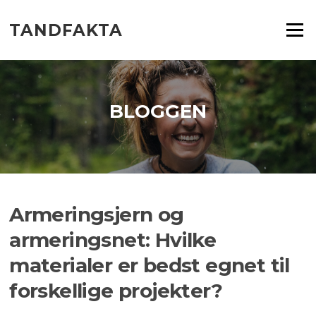
Spring
til
TANDFAKTA
Menu
indhold
BLOGGEN
Armeringsjern og
armeringsnet: Hvilke
materialer er bedst egnet til
forskellige projekter?