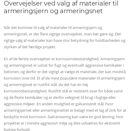
Overvejelser ved valg af materialer til
armeringsjern og armeringsnet
Når det kommer til valg af materialer til armeringsjern og
armeringsnet, er der flere vigtige overvejelser, man bør gøre sig. Det
rigtige valg af materialer kan have stor betydning for holdbarheden og
styrken af det færdige projekt.
En af de første overvejelser er korrosionsbestandighed. Armeringsjern
og armeringsnet er udsat for fugt og eventuelt aggressive kemikalier i
betonen, og derfor er det vigtigt at vælge et materiale, der kan modstå
korrosion over tid. Et af de mest populære materialer til armeringsjern
og armeringsnet er rustfrit stål, da det har en høj
korrosionsbestandighed. Rustfrit stål er resistent over for både vand
og de fleste kemikalier og er derfor velegnet til brug i fugtige eller
aggressive miljøer. En anden mulighed er galvaniseret stål, hvor
armeringsjernet eller armeringsnettet er belagt med et lag af zink for at
beskytte mod korrosion. Galvanisering kan være en god løsning, hvis
projektet er i mindre aggressivt miljø og ikke udsættes for ekstremt
fugtige forhold.