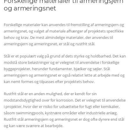
Forskellige materialer til armeringsjern
og armeringsnet
Forskellige materialer kan anvendes til fremstilling af armeringsjern og
armeringsnet, og valget af materiale afhænger af projektets specifikke
behov og krav. De mest almindelige materialer, der anvendes til
armeringsjern og armeringsnet, er stål og rustfrit stål.
Stål er et populært valg på grund af dets styrke og holdbarhed. Det kan
modstå store belastninger og er velegnet til anvendelse i forskellige
byggeprojekter, herunder fundamenter, bjælker og søjler. Stål
armeringsjern og armeringsnet er også relativt lette at arbejde med og
kan nemt formes og tilpasses efter projektets behov.
Rustfrit stål er en anden mulighed, der er kendt for sin
modstandsdygtighed over for korrosion. Det er velegnet til anvendelse
i projekter, hvor der er risiko for udsættelse for fugt eller kemikalier,
såsom swimmingpools, kystnære områder eller industrielle anlæg.
Rustfrit stål armeringsjern og armeringsnet er dog ofte dyrere end stål
og kan være sværere at bearbejde.