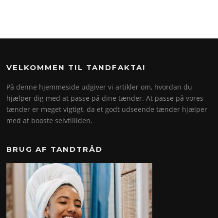
VELKOMMEN TIL TANDFAKTA!
På denne hjemmeside udgiver vi artikler om, hvordan du
hjælper dig med at passe på dine tænder. At passe på vores
tænder er meget vigtigt, da et godt udseende tænder hjælper
med at booste selvtilliden.
BRUG AF TANDTRÅD