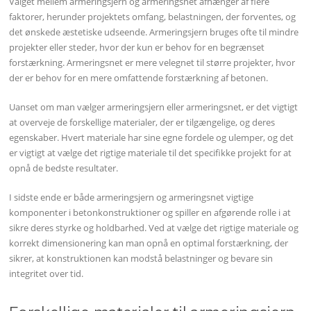
Valget mellem armeringsjern og armeringsnet afhænger af flere
faktorer, herunder projektets omfang, belastningen, der forventes, og
det ønskede æstetiske udseende. Armeringsjern bruges ofte til mindre
projekter eller steder, hvor der kun er behov for en begrænset
forstærkning. Armeringsnet er mere velegnet til større projekter, hvor
der er behov for en mere omfattende forstærkning af betonen.
Uanset om man vælger armeringsjern eller armeringsnet, er det vigtigt
at overveje de forskellige materialer, der er tilgængelige, og deres
egenskaber. Hvert materiale har sine egne fordele og ulemper, og det
er vigtigt at vælge det rigtige materiale til det specifikke projekt for at
opnå de bedste resultater.
I sidste ende er både armeringsjern og armeringsnet vigtige
komponenter i betonkonstruktioner og spiller en afgørende rolle i at
sikre deres styrke og holdbarhed. Ved at vælge det rigtige materiale og
korrekt dimensionering kan man opnå en optimal forstærkning, der
sikrer, at konstruktionen kan modstå belastninger og bevare sin
integritet over tid.