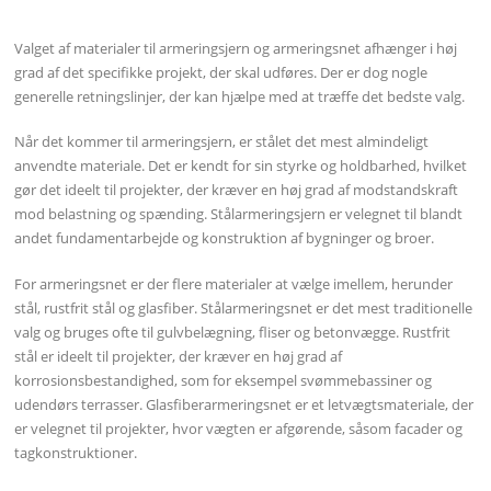
Valget af materialer til armeringsjern og armeringsnet afhænger i høj
grad af det specifikke projekt, der skal udføres. Der er dog nogle
generelle retningslinjer, der kan hjælpe med at træffe det bedste valg.
Når det kommer til armeringsjern, er stålet det mest almindeligt
anvendte materiale. Det er kendt for sin styrke og holdbarhed, hvilket
gør det ideelt til projekter, der kræver en høj grad af modstandskraft
mod belastning og spænding. Stålarmeringsjern er velegnet til blandt
andet fundamentarbejde og konstruktion af bygninger og broer.
For armeringsnet er der flere materialer at vælge imellem, herunder
stål, rustfrit stål og glasfiber. Stålarmeringsnet er det mest traditionelle
valg og bruges ofte til gulvbelægning, fliser og betonvægge. Rustfrit
stål er ideelt til projekter, der kræver en høj grad af
korrosionsbestandighed, som for eksempel svømmebassiner og
udendørs terrasser. Glasfiberarmeringsnet er et letvægtsmateriale, der
er velegnet til projekter, hvor vægten er afgørende, såsom facader og
tagkonstruktioner.