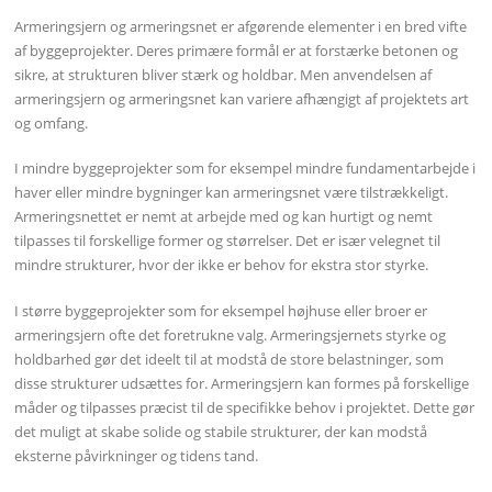
Armeringsjern og armeringsnet er afgørende elementer i en bred vifte
af byggeprojekter. Deres primære formål er at forstærke betonen og
sikre, at strukturen bliver stærk og holdbar. Men anvendelsen af
armeringsjern og armeringsnet kan variere afhængigt af projektets art
og omfang.
I mindre byggeprojekter som for eksempel mindre fundamentarbejde i
haver eller mindre bygninger kan armeringsnet være tilstrækkeligt.
Armeringsnettet er nemt at arbejde med og kan hurtigt og nemt
tilpasses til forskellige former og størrelser. Det er især velegnet til
mindre strukturer, hvor der ikke er behov for ekstra stor styrke.
I større byggeprojekter som for eksempel højhuse eller broer er
armeringsjern ofte det foretrukne valg. Armeringsjernets styrke og
holdbarhed gør det ideelt til at modstå de store belastninger, som
disse strukturer udsættes for. Armeringsjern kan formes på forskellige
måder og tilpasses præcist til de specifikke behov i projektet. Dette gør
det muligt at skabe solide og stabile strukturer, der kan modstå
eksterne påvirkninger og tidens tand.