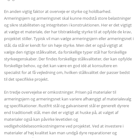
En anden vigtig faktor at overveje er styrke og holdbarhed.
Armeringsjern og armeringsnet skal kunne modstå store belastninger
og sikre stabiliteten og integriteten i konstruktionen. Her er det vigtigt
at vælge et materiale, der har tilstrækkelig styrke til at opfylde de krav,
projektet stiller. Typisk vil man vælge armeringsjern eller armeringsnet i
stål, da stål er kendt for sin høje styrke. Men det er også vigtigt at
vælge den rigtige stålkvalitet, da forskellige typer stål har forskellige
styrkeegenskaber. Der findes forskellige stålkvaliteter, der kan opfylde
forskellige behov, og det kan være en god idé at konsultere en
specialist for at få vejledning om, hvilken stålkvalitet der passer bedst
til det specifikke projekt.
En tredje overvejelse er omkostninger. Prisen på materialer til
armeringsjern og armeringsnet kan variere afhængigt af materialevalg
og specifikationer. Rustfrit stål og galvaniseret stål er generelt dyrere
end traditionelt stål, men det er vigtigt at huske på, at valget af
materialer også kan påvirke levetiden og
vedligeholdelsesomkostningerne ved projektet. Ved at investere i
materialer af høj kvalitet kan man undgå dyre reparationer og