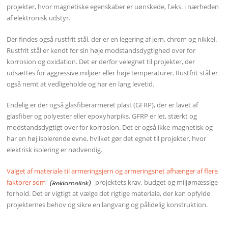
projekter, hvor magnetiske egenskaber er uønskede, f.eks. i nærheden
af ​​elektronisk udstyr.
Der findes også rustfrit stål, der er en legering af jern, chrom og nikkel.
Rustfrit stål er kendt for sin høje modstandsdygtighed over for
korrosion og oxidation. Det er derfor velegnet til projekter, der
udsættes for aggressive miljøer eller høje temperaturer. Rustfrit stål er
også nemt at vedligeholde og har en lang levetid.
Endelig er der også glasfiberarmeret plast (GFRP), der er lavet af
glasfiber og polyester eller epoxyharpiks. GFRP er let, stærkt og
modstandsdygtigt over for korrosion. Det er også ikke-magnetisk og
har en høj isolerende evne, hvilket gør det egnet til projekter, hvor
elektrisk isolering er nødvendig.
Valget af materiale til armeringsjern og armeringsnet afhænger af flere
faktorer som
projektets krav, budget og miljømæssige
forhold. Det er vigtigt at vælge det rigtige materiale, der kan opfylde
projekternes behov og sikre en langvarig og pålidelig konstruktion.