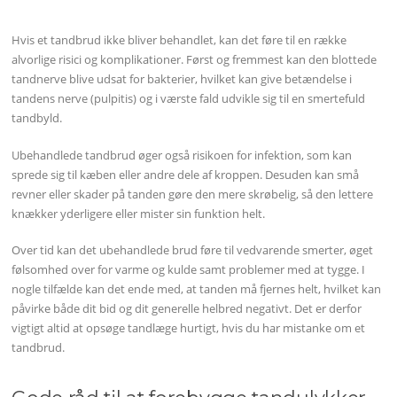
Hvis et tandbrud ikke bliver behandlet, kan det føre til en række
alvorlige risici og komplikationer. Først og fremmest kan den blottede
tandnerve blive udsat for bakterier, hvilket kan give betændelse i
tandens nerve (pulpitis) og i værste fald udvikle sig til en smertefuld
tandbyld.
Ubehandlede tandbrud øger også risikoen for infektion, som kan
sprede sig til kæben eller andre dele af kroppen. Desuden kan små
revner eller skader på tanden gøre den mere skrøbelig, så den lettere
knækker yderligere eller mister sin funktion helt.
Over tid kan det ubehandlede brud føre til vedvarende smerter, øget
følsomhed over for varme og kulde samt problemer med at tygge. I
nogle tilfælde kan det ende med, at tanden må fjernes helt, hvilket kan
påvirke både dit bid og dit generelle helbred negativt. Det er derfor
vigtigt altid at opsøge tandlæge hurtigt, hvis du har mistanke om et
tandbrud.