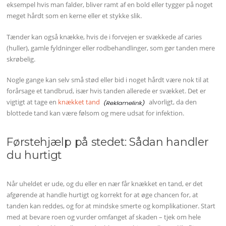
eksempel hvis man falder, bliver ramt af en bold eller tygger på noget
meget hårdt som en kerne eller et stykke slik.
Tænder kan også knække, hvis de i forvejen er svækkede af caries
(huller), gamle fyldninger eller rodbehandlinger, som gør tanden mere
skrøbelig.
Nogle gange kan selv små stød eller bid i noget hårdt være nok til at
forårsage et tandbrud, især hvis tanden allerede er svækket. Det er
vigtigt at tage en
knækket tand
alvorligt, da den
blottede tand kan være følsom og mere udsat for infektion.
Førstehjælp på stedet: Sådan handler
du hurtigt
Når uheldet er ude, og du eller en nær får knækket en tand, er det
afgørende at handle hurtigt og korrekt for at øge chancen for, at
tanden kan reddes, og for at mindske smerte og komplikationer. Start
med at bevare roen og vurder omfanget af skaden – tjek om hele