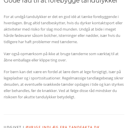
Gode råd til at forebygge tandulykker
For at undgå tandulykker er det en god idé at tænke forebyggende i
hverdagen. Brug altid tandbeskytter, hvis du dyrker kontaktsport eller
aktiviteter med risiko for slag mod munden. Undgå at bide i meget
hårde fødevarer såsom bolcher, isterninger eller nødder, især hvis du
tidligere har haft problemer med tænderne.
Vær også opmærksom på ikke at bruge tænderne som værktøj til at
åbne emballage eller klippe ting over.
For børn kan det være en fordel at lære dem at lege forsigtigt, især på
legepladser og i sportssituationer. Regelmæssige tandlægebesøg sikrer
desuden, at eventuelle svækkede tænder opdages i tide og kan styrkes
eller behandles, før de knækker. Ved at følge disse råd mindsker du
risikoen for akutte tandulykker betydeligt.
UDGIVET I
ØVRIGE INDLÆG FRA TANDFAKTA.DK