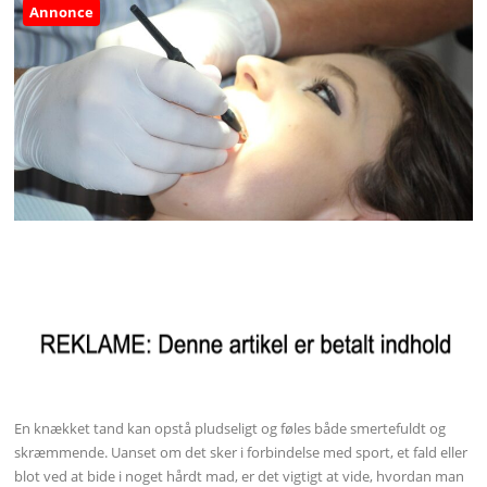
Annonce
En knækket tand kan opstå pludseligt og føles både smertefuldt og
skræmmende. Uanset om det sker i forbindelse med sport, et fald eller
blot ved at bide i noget hårdt mad, er det vigtigt at vide, hvordan man