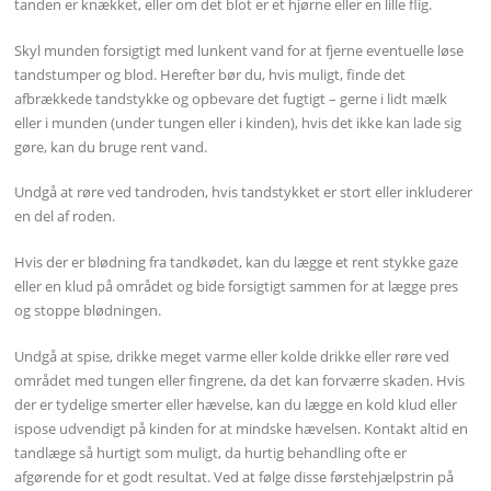
tanden er knækket, eller om det blot er et hjørne eller en lille flig.
Skyl munden forsigtigt med lunkent vand for at fjerne eventuelle løse
tandstumper og blod. Herefter bør du, hvis muligt, finde det
afbrækkede tandstykke og opbevare det fugtigt – gerne i lidt mælk
eller i munden (under tungen eller i kinden), hvis det ikke kan lade sig
gøre, kan du bruge rent vand.
Undgå at røre ved tandroden, hvis tandstykket er stort eller inkluderer
en del af roden.
Hvis der er blødning fra tandkødet, kan du lægge et rent stykke gaze
eller en klud på området og bide forsigtigt sammen for at lægge pres
og stoppe blødningen.
Undgå at spise, drikke meget varme eller kolde drikke eller røre ved
området med tungen eller fingrene, da det kan forværre skaden. Hvis
der er tydelige smerter eller hævelse, kan du lægge en kold klud eller
ispose udvendigt på kinden for at mindske hævelsen. Kontakt altid en
tandlæge så hurtigt som muligt, da hurtig behandling ofte er
afgørende for et godt resultat. Ved at følge disse førstehjælpstrin på