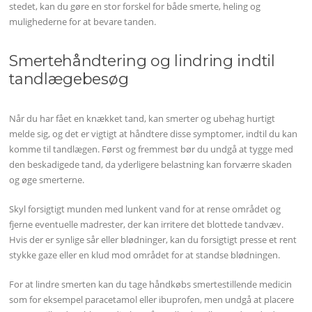
stedet, kan du gøre en stor forskel for både smerte, heling og
mulighederne for at bevare tanden.
Smertehåndtering og lindring indtil
tandlægebesøg
Når du har fået en knækket tand, kan smerter og ubehag hurtigt
melde sig, og det er vigtigt at håndtere disse symptomer, indtil du kan
komme til tandlægen. Først og fremmest bør du undgå at tygge med
den beskadigede tand, da yderligere belastning kan forværre skaden
og øge smerterne.
Skyl forsigtigt munden med lunkent vand for at rense området og
fjerne eventuelle madrester, der kan irritere det blottede tandvæv.
Hvis der er synlige sår eller blødninger, kan du forsigtigt presse et rent
stykke gaze eller en klud mod området for at standse blødningen.
For at lindre smerten kan du tage håndkøbs smertestillende medicin
som for eksempel paracetamol eller ibuprofen, men undgå at placere