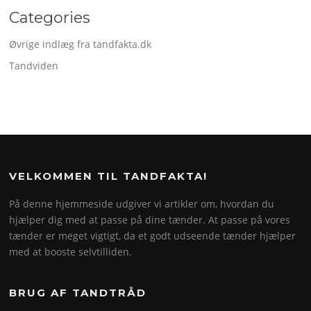
Categories
Øvrige indlæg fra tandfakta.dk
Tandviden
VELKOMMEN TIL TANDFAKTA!
På denne hjemmeside udgiver vi artikler om, hvordan du
hjælper dig med at passe på dine tænder. At passe på vores
tænder er meget vigtigt, da et godt udseende tænder hjælper
med at booste selvtilliden.
BRUG AF TANDTRÅD