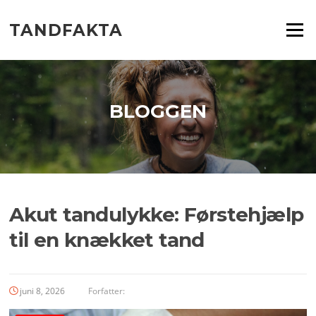
Spring
til
TANDFAKTA
Menu
indhold
BLOGGEN
Akut tandulykke: Førstehjælp
til en knækket tand
juni 8, 2026
Forfatter: