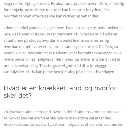
reagerer hurtigt og korrekt. En akut tandulykke kræver ofte øjeblikkelig
førstehjælp, og de første minutter kan have stor betydning for,
hvordan tanden efterfølgende kan reddes og behandles.
I denne artikel guider vi dig gennem, hvad du skal gøre, hvis uheldet er
ude, og tanden knækker. Vi ser nærmere på, hvordan du håndterer
situationen på stedet, hvordan du bedst lindrer smerterne, og
hvordan du opbevarer et eventuelt tandstykke korrekt. Du får også
overblik over, hvornår det er nødvendigt at kontakte tandlægen akut,
hvilke behandlingsmuligheder der findes, og hvilke risici der er ved at
undlade behandling. Til sidst giver vi gode råd til at forebygge
tandulykker, så du kan passe bedst muligt på dit smil i hverdagen.
Hvad er en knækket tand, og hvorfor
sker det?
En knækket tand er en tand, hvor en del af tandens krone er brækket
af, hvilket kan variere fra et lille hjørne til en større del af tanden.
Knækkede tænder opstår typisk som følge af et uheld eller traume, for